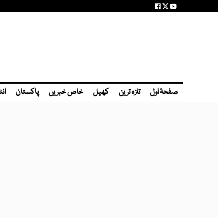
صفحۂ اول
تازہ ترین
کھیل
خاص خبریں
پاکستان
انٹ