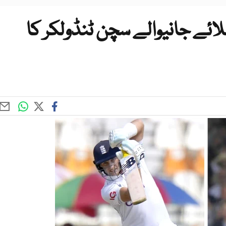
ئے جانیوالے سچن ٹنڈولکر کا