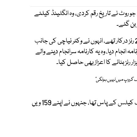
روٹ نے تاریخ رقم کردی، وہ انگلینڈ کیلئے
انگلش کرکٹر کو یہ سنگ میل عبور کرنے کیلئے 28 رنز درکار تھے، انہوں نے وکٹر نیاچی کی جانب
نامہ انجام دیا، وہ یہ کارنامہ سرانجام دینے والے
 گروپ میں نہیں ہونگی"
اس سے قبل یہ ریکارڈ جنوبی افریقا کے لیجنڈ جیک کیلس کے پاس تھا، جنہوں نے اپنے 159 ویں