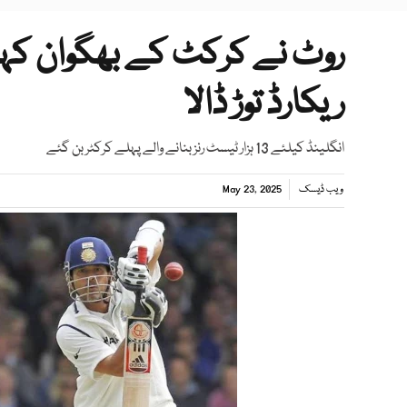
روٹ نے کرکٹ کے بھگوان کہلا
ریکارڈ توڑ ڈالا
انگلینڈ کیلئے 13 ہزار ٹیسٹ رنز بنانے والے پہلے کرکٹر بن گئے
ویب ڈیسک
May 23, 2025