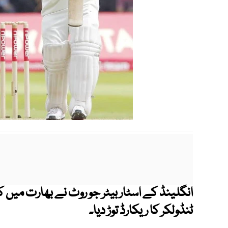
انگلینڈ کے اسٹار بیٹر جو روٹ نے بھارت میں
ٹنڈولکر کا ریکارڈ توڑ دیا۔