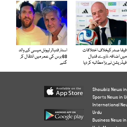
فیفا صدر کیخلاف اختلافات
اسٹار فٹبالر لیونل میسی کے والد
میں اضافہ، ناروے فٹبال
68 برس کی عمر میں انتقال کر
فیڈریشن نے بڑا مطالبہ کر دیا
گئے
Showbiz News in
Sports News in U
International Ne
Urdu
Business News in