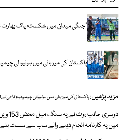
"جنگی میدان میں شکست؛ پاک بھارت ٹ
پاکستان کی میزبانی میں ہونیوالی چیمپئی
مزید پڑھیں:
پاکستان کی میزبانی میں ہونیوالی چیمپئینز ٹرافی نے ن
میں یہ کارنامہ انجام دینے والے سب سے سست بلے ب