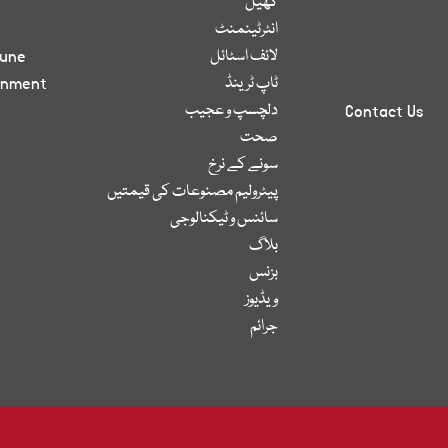
کھیل
انٹرٹینمنٹ
لائف اسٹائل
bune
ٹاپ ٹرینڈ
inment
دلچسپ و عجیب
Contact Us
صحت
سونے کے نرخ
پیٹرولیم مصنوعات کی قیمتیں
سائنس و ٹیکنالوجی
بلاگ
بزنس
ویڈیوز
جرائم