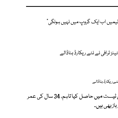
یمیں اب ایک گروپ میں نہیں ہونگی"
نز ٹرافی نے نئے ریکارڈ بناڈالے
ئے ریکارڈ بناڈالے
دوسری جانب روٹ نے یہ سنگ میل محض 153 ویں ٹیسٹ میں حاصل کیا تاہم، 34 سال کی عمر
از بھی ہیں۔