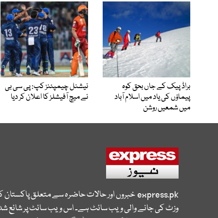
براڈ پیک کے جاں بحق کوہ
نیشنل چیمپئنز کپ: پی سی بی
پیماؤں کی یاد میں اسلام آباد
نے میچ آفیشلز کا اعلان کر دیا
میں شمعیں روشن
express.pk
خبروں اور حالات حاضرہ سے متعلق پاکستان 
وزٹ کی جانے والی ویب سائٹ ہے۔ اس ویب سائٹ پر شائع شدہ