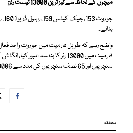
میچوں کے لحاظ سے تیز ترین 13000 ٹیسٹ رنز:
بنائے۔
واضح رہے کہ طویل فارمیٹ میں جو روٹ واحد فعال
سنچریوں اور 65 نصف سنچریوں کی مدد سے 13006 رنز بنائے ہیں۔
متعلقہ