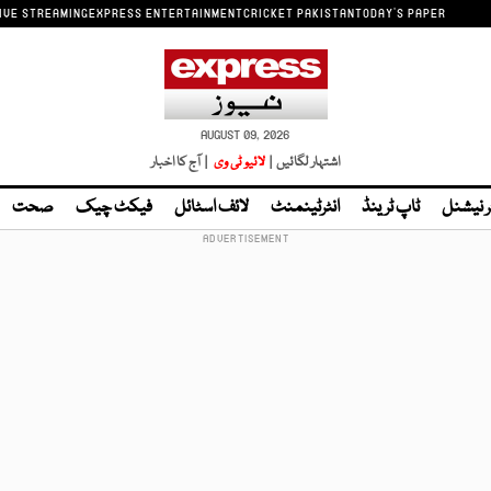
IVE STREAMING
EXPRESS ENTERTAINMENT
CRICKET PAKISTAN
TODAY'S PAPER
AUGUST 09, 2026
اشتہار لگائیں |
لائیو ٹی وی
| آج کا اخبار
ر نیشنل
ٹاپ ٹرینڈ
انٹرٹینمنٹ
لائف اسٹائل
فیکٹ چیک
صحت