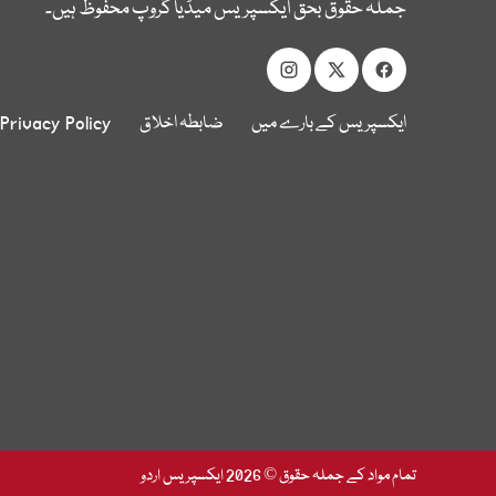
جملہ حقوق بحق ایکسپریس میڈیا گروپ محفوظ ہیں۔
ایکسپریس کے بارے میں
ضابطہ اخلاق
Privacy Policy
تمام مواد کے جملہ حقوق © 2026 ایکسپریس اردو