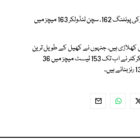
جو روٹ 153، جیک کیلس 159، راہول ڈریوڈ 160، رکی پونٹنگ 162، سچن ٹنڈولکر 163 میچز میں
 کھلاڑی ہیں، جنہوں نے کھیل کے طویل ترین
فارمیٹ میں 13000 رنز کا ہندسہ عبور کیا، انگلش کرکٹر نے اب تک 153 ٹیسٹ میچز میں 36