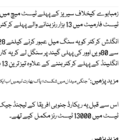
زمبابوے کیخلاف سیریز کے پہلے ٹیسٹ میچ میں جو 
ٹیسٹ فارمیٹ میں 13 ہزار رنز بنانے والے پہلے کرکٹر بن گئے۔
سے 80ویں اوور کی پہلی گیند پر سنگل لے کر یہ کار
انگلینڈ کے پہلے کرکٹر بننے کے علاوہ تیز ترین 13 ہزار رنز بنانے کا اعزاز بھی حاصل کیا۔
مزید پڑھیں:
"جنگی میدان میں شکست؛ پاک بھارت ٹیمیں اب ایک
ٹیسٹ میں 13000 ٹیسٹ رنز مکمل کیے تھے۔
مزید پڑھیں