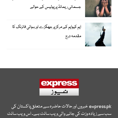
جسمانی ریمانڈ پر پولیس کے حوالے
ایم کیوایم کے مرکز پر جھگڑے اور ہوائی فائرنگ کا
مقدمہ درج
express.pk
خبروں اور حالات حاضرہ سے متعلق پاکستان کی
سب سے زیادہ وزٹ کی جانے والی ویب سائٹ ہے۔ اس ویب سائٹ