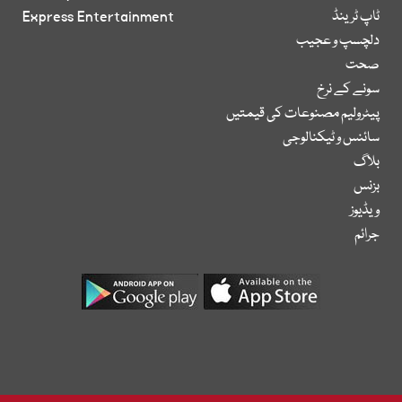
ٹاپ ٹرینڈ
Express Entertainment
دلچسپ و عجیب
صحت
سونے کے نرخ
پیٹرولیم مصنوعات کی قیمتیں
سائنس و ٹیکنالوجی
بلاگ
بزنس
ویڈیوز
جرائم