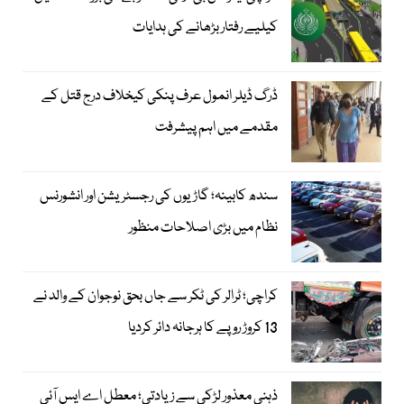
کیلیے رفتار بڑھانے کی ہدایات
ڈرگ ڈیلر انمول عرف پنکی کیخلاف درج قتل کے
مقدمے میں اہم پیشرفت
سندھ کابینہ؛ گاڑیوں کی رجسٹریشن اور انشورنس
نظام میں بڑی اصلاحات منظور
کراچی؛ ٹرالر کی ٹکر سے جاں بحق نوجوان کے والد نے
13 کروڑ روپے کا ہرجانہ دائر کردیا
ذہنی معذور لڑکی سے زیادتی؛ معطل اے ایس آئی