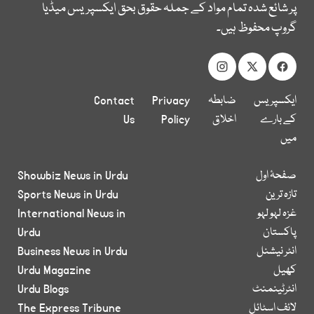
پر شائع شدہ تمام مواد کے جملہ حقوق بحق ایکسپریس میڈیا
گروپ محفوظ ہیں۔
ایکسپریس
ضابطہ
Privacy
Contact
کے بارے
اخلاق
Policy
Us
میں
صفحۂ اول
Showbiz News in Urdu
تازہ ترین
Sports News in Urdu
غزہ لہو لہو
International News in
پاکستان
Urdu
انٹر نیشنل
Business News in Urdu
کھیل
Urdu Magazine
انٹرٹینمنٹ
Urdu Blogs
لائف اسٹائل
The Express Tribune