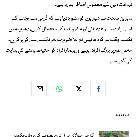
فروخت میں غیر معمولی اضافہ ہو رہا ہے۔
ماہرین صحت نے شہریوں کو مشورہ دیا ہے کہ گرمی سے بچنے کے
لیے زیادہ سے زیادہ پانی اور مشروبات کا استعمال کریں، دھوپ میں
نکلتے وقت سر کو ڈھانپیں اور بلا ضرورت باہر نکلنے سے گریز کریں۔
خاص طور پر بزرگ افراد، بچے اور بیمار افراد کو احتیاط برتنے کی ہدایت
کی گئی ہے۔
متعلقہ
کراچی؛ یلولائن بی آر ٹی منصوبے کی بروقت تکمیل