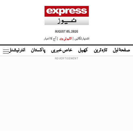
AUGUST 05, 2026
اشتہار لگائیں |
لائیو ٹی وی
| آج کا اخبار
صفحۂ اول
تازہ ترین
کھیل
خاص خبریں
پاکستان
انٹر نیشنل
ٹا