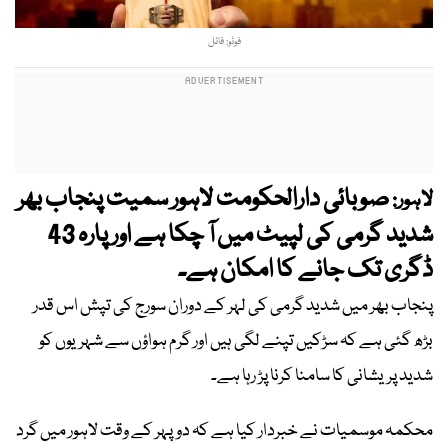
فوٹو: فائل
صوبائی دارالحکومت لاہور سمیت پنجاب بھر
لاہور:
شدید گرمی کی لپیٹ میں آ چکا ہے اور پارہ 43
ڈگری تک جانے کا امکان ہے۔
پنجاب بھر میں شدید گرمی کی لہر کے دوران سورج کی تپش اس قدر
بڑھ گئی ہے کہ سڑکیں تپنے لگی ہیں اور گرم ہواؤں سے شہریوں کو
شدید پریشانی کا سامنا کرنا پڑ رہا ہے۔
محکمہ موسمیات نے خبردار کیا ہے کہ دوپہر کے وقت لاہور میں گرد