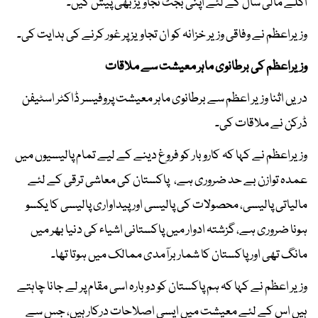
اگلے مالی سال کے لئے اپنی بجٹ تجاویز بھی پیش کیں۔
وزیراعظم نے وفاقی وزیر خزانہ کو ان تجاویز پر غور کرنے کی ہدایت کی۔
وزیراعظم کی برطانوی ماہر معیشت سے ملاقات
دریں اثنا وزیر اعظم سے برطانوی ماہر معیشت پروفیسر ڈاکٹر اسٹیفن
ڈرکن نے ملاقات کی۔
وزیراعظم نے کہا کہ کاروبار کو فروغ دینے کے لیے تمام پالیسیوں میں
عمدہ توازن بے حد ضروری ہے، پاکستان کی معاشی ترقی کے لئے
مالیاتی پالیسی، محصولات کی پالیسی اور پیداواری پالیسی کا یکسو
ہونا ضروری ہے، گزشتہ ادوار میں پاکستانی اشیاء کی دنیا بھر میں
مانگ تھی اور پاکستان کا شمار برآمدی ممالک میں ہوتا تھا۔
وزیر اعظم نے کہا کہ ہم پاکستان کو دوبارہ اسی مقام پر لے جانا چاہتے
ہیں اس کے لئے معیشت میں ایسی اصلاحات درکار ہیں، جس سے