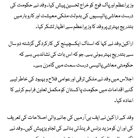
وزیراعظم اور پاک فوج کو خراج تحسین پیش کیا۔ وفد نے حکومت کی
درست معاشی پالیسیوں کی بدولت ملکی معیشت اور کاروبار میں
بتدریج بہتری پر وفد کا وزیراعظم سے اظہار تشکر کیا۔
اراکین وفد نے کہا کہ اسٹاک ایکسچینج کی کارکردگی گزشتہ دو سال
سے بتدریج بہتر ہوئی ہے، جو کہ اس بات کی نشاندہی ہے کہ
حکومتی معاشی پالیسی درست سمت میں گامزن ہے۔
اجلاس میں وفد نے ملکی ترقی اور عوامی فلاح و بہبود کی خاطر لیے
گئے اقدامات میں حکومت پاکستان کو مکمل تعاون فراہم کرنے کا
اعادہ کیا۔
وفد کے اراکین نے ایف بی آر میں کی جانے والی اصلاحات کی تعریف
کی اور ان کو مزید بزنس فرینڈلی بنانے کی تجاویز پیش کیں۔ وفد نے