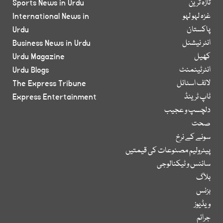
تازہ ترین
Sports News in Urdu
غزہ لہو لہو
International News in
پاکستان
Urdu
انٹر نیشنل
Business News in Urdu
کھیل
Urdu Magazine
انٹرٹینمنٹ
Urdu Blogs
لائف اسٹائل
The Express Tribune
ٹاپ ٹرینڈ
Express Entertainment
دلچسپ و عجیب
صحت
سونے کے نرخ
پیٹرولیم مصنوعات کی قیمتیں
سائنس و ٹیکنالوجی
بلاگ
بزنس
ویڈیوز
جرائم