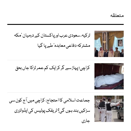
متعلقہ
ترکیہ، سعودی عرب اور پاکستان کے درمیان ’مکہ
مشترکہ دفاعی معاہدہ‘ طے پا گیا
کراچی؛ پہاڑ سے گر کر ایک کم عمر لڑکا جاں بحق
جماعت اسلامی کا احتجاج: کراچی میں آج کون سی
سڑکیں بند ہوں گی؟ ٹریفک پولیس کی ایڈوائزری
جاری