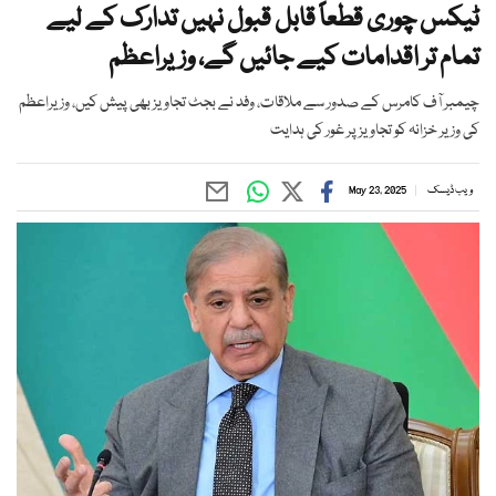
ٹیکس چوری قطعاً قابل قبول نہیں تدارک کے لیے
تمام تر اقدامات کیے جائیں گے، وزیراعظم
چیمبر آف کامرس کے صدور سے ملاقات، وفد نے بجٹ تجاویز بھی پیش کیں، وزیراعظم
کی وزیر خزانہ کو تجاویز پر غور کی ہدایت
ویب ڈیسک
May 23, 2025