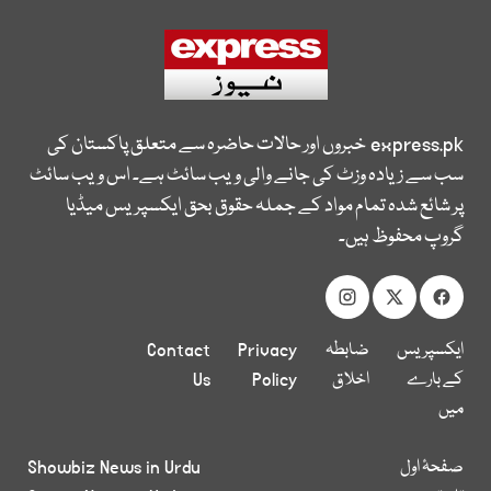
express.pk
خبروں اور حالات حاضرہ سے متعلق پاکستان کی
سب سے زیادہ وزٹ کی جانے والی ویب سائٹ ہے۔ اس ویب سائٹ
پر شائع شدہ تمام مواد کے جملہ حقوق بحق ایکسپریس میڈیا
گروپ محفوظ ہیں۔
ایکسپریس
ضابطہ
Privacy
Contact
کے بارے
اخلاق
Policy
Us
میں
صفحۂ اول
Showbiz News in Urdu