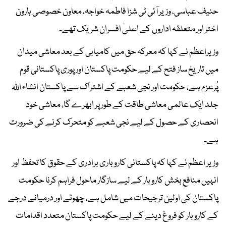
حنیف عباسی، وزیر آئی ٹی شزا فاطمہ خواجہ، معاون خصوصی ہارون
اختر اور متعلقہ اداروں کے اعلیٰ افسران شریک تھے۔
وزیراعظم نے کہا کہ معرکہ حق میں کامیابی کے بعد معاشی میدان
میں تاریخ ساز فتح کے لیے حکومت پاکستان اور پوری پاکستانی قوم
پُرعزم ہے، حکومت اور نجی شعبے کے اشتراک سے پاکستان انشاء اللہ
جلد ایک عالمی معاشی طاقت کے طور پر ابھرے گا، معاشی خود
انحصاری کے حصول کے لیے نجی شعبے کو متحرک کرنے کی ضرورت
ہے۔
وزیر اعظم نے کہا کہ پاکستانی کاروباری برادری کے حقوق کا تحفظ اور
انہیں منافع بخش کاروبار کے لیے سازگار ماحول فراہم کرنا حکومت
پاکستان کی اولین ترجیحات میں شامل ہے، چھوٹے اور درمیانے درجے
کے کاروبار کو فروغ دینے کے لیے حکومت پاکستان متعدد اقدامات