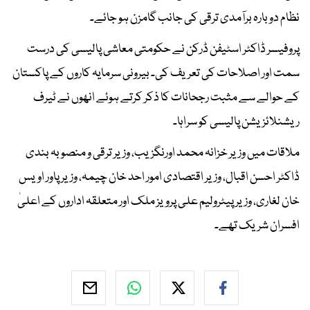
نظام دوبارہ برآمدی ترقی کی جانب گامزن ہو جائے۔
پروفیسر ڈاکٹر اسٹیفن ڈرکن نے حکومتی معاشی پالیسی کی درست
سمت اور اصلاحات کی تعریف کی۔ بیرونی سرمایہ کاروں کے پاکستان
کے حوالے سے مثبت رجحانات کا ذکر کرتے ہوئے انھوں نے ٹیرف
ریشنلائزیشن پالیسی کو سراہا۔
ملاقات میں وزیر خزانہ محمد اورنگزیب، وزیر ترقی و منصوبہ بندی
ڈاکٹر احسن اقبال، وزیر اقتصادی امور احد خان چیمہ، وزیر پاور اویس
خان لغاری، وزیر پیٹرولیم علی پرویز ملک اور متعلقہ اداروں کے اعلیٰ
افسران شریک تھے۔