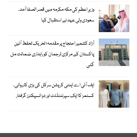
وزیرِ اعظم کی مکہ مکرمہ میں قصر الصفا آمد،
سعودی ولی عہد نے استقبال کیا
آزاد کشمیر احتجاج پر مقدمہ؛ تحریک تحفظ آئین
پاکستان کے مرکزی ترجمان کو راہداری ضمانت مل
گئی
ایف آئی اے اینٹی کرپشن سرکل کی بڑی کارروائی،
کسٹمز کا ایک سپرنٹنڈنٹ اور دو انسپکٹرز گرفتار