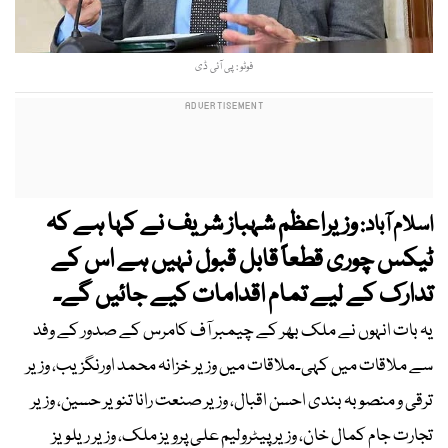
فوٹو : پی آئی ڈی
وزیراعظم شہباز شریف نے کہا ہے کہ
اسلام آباد:
ٹیکس چوری قطعاً قابل قبول نہیں ہے اس کے
تدارک کے لیے تمام اقدامات کیے جائیں گے۔
یہ بات انہوں نے ملک بھر کے چیمبر آف کامرس کے صدور کے وفد
سے ملاقات میں کہی۔ملاقات میں وزیر خزانہ محمد اورنگزیب، وزیر
ترقی و منصوبہ بندی احسن اقبال، وزیر صنعت رانا تنویر حسین، وزیر
تجارت جام کمال خان، وزیر پیٹرولیم علی پرویز ملک، وزیر ریلویز