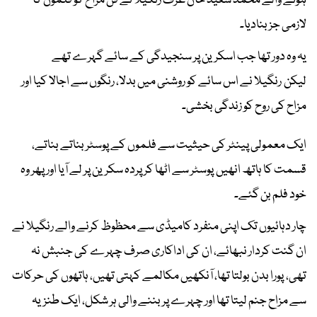
ہونے والے محمد سعید خان عرف رنگیلا نے فن مزاح کو فلموں کا
لازمی جز بنادیا۔
یہ وہ دور تھا جب اسکرین پر سنجیدگی کے سائے گہرے تھے
لیکن رنگیلا نے اس سائے کو روشنی میں بدلا، رنگوں سے اجالا کیا اور
مزاح کی روح کو زندگی بخشی۔
ایک معمولی پینٹر کی حیثیت سے فلموں کے پوسٹر بناتے بناتے،
قسمت کا ہاتھ انھیں پوسٹر سے اٹھا کر پردہ سکرین پر لے آیا اور پھر وہ
خود فلم بن گئے۔
چار دہائیوں تک اپنی منفرد کامیڈی سے محظوظ کرنے والے رنگیلا نے
ان گنت کردار نبھائے، ان کی اداکاری صرف چہرے کی جنبش نہ
تھی، پورا بدن بولتا تھا، آنکھیں مکالمے کہتی تھیں، ہاتھوں کی حرکات
سے مزاح جنم لیتا تھا اور چہرے پر بننے والی ہر شکل، ایک طنزیہ