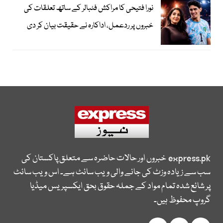
نورا فتیحی کا مراکش فٹبالر کے ساتھ تعلقات کی
خبروں پر ردعمل، اداکارہ نے حقیقت بیان کر دی
express.pk
خبروں اور حالات حاضرہ سے متعلق پاکستان کی
سب سے زیادہ وزٹ کی جانے والی ویب سائٹ ہے۔ اس ویب سائٹ
پر شائع شدہ تمام مواد کے جملہ حقوق بحق ایکسپریس میڈیا
گروپ محفوظ ہیں۔