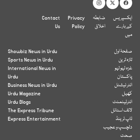
ایکسپریس
ضابطہ
Privacy
Contact
کے بارے
اخلاق
Policy
Us
میں
صفحۂ اول
Showbiz News in Urdu
تازہ ترین
Sports News in Urdu
غزہ لہو لہو
International News in
پاکستان
Urdu
انٹر نیشنل
Business News in Urdu
کھیل
Urdu Magazine
انٹرٹینمنٹ
Urdu Blogs
لائف اسٹائل
The Express Tribune
ٹاپ ٹرینڈ
Express Entertainment
دلچسپ و عجیب
صحت