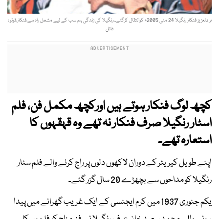
ہر دلعزیز فنکار رنگیلا 24 مئی 2005ء کوانتقال کرگئے۔،رنگیلا کی زندگی ہم سب کے لیے مشعل راہ ہے،فنکار،فوٹو :
فائل
کچھ لوگ فنکار ہوتے ہیں اورکچھ مکمل فن، فلم
اسٹار رنگیلا صرف فنکار نہ تھے وہ قہقہوں کا
استعارہ تھے۔
اپنے طویل کیریئر کے دوران لاکھوں دلوں پر راج کرنے والے فلم سٹار
رنگیلا کو مداحوں سے بچھڑے 20 سال گزر گئے۔
یکم جنوری 1937 میں کرم ایجنسی کے ایک غریب گھرانے میں پیدا