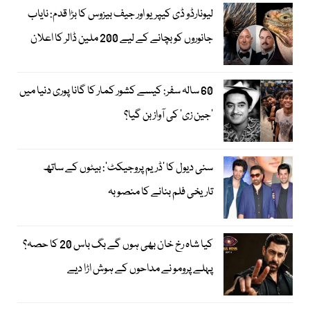
لیونارڈو ڈی کیپریو اور جیف بیزوس کا بڑا قدم: نایاب
جانوروں کو بچانے کے لیے 200 ملین ڈالر کا اعلان
60 سالہ سفر: کیسے کشور کمار کا گانا پوری دنیا میں
’جین زی‘ کی آواز بن گیا؟
سنی دیول کا ’ڈریم پروجیکٹ‘: بیٹوں کے ساتھ
تاریخی فلم بنانے کا منصوبہ
کیا شاہ رخ خان بھی ہوں گے بگ باس 20 کا حصہ؟
پہلے پرومو نے مداحوں کے ہوش اڑا دیے