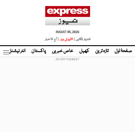
AUGUST 05, 2026
اشتہار لگائیں |
لائیو ٹی وی
| آج کا اخبار
صفحۂ اول
تازہ ترین
کھیل
خاص خبریں
پاکستان
انٹر نیشنل
ٹا