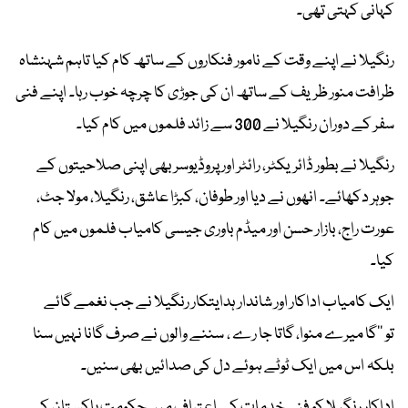
کہانی کہتی تھی۔
رنگیلا نے اپنے وقت کے نامور فنکاروں کے ساتھ کام کیا تاہم شہنشاہ
ظرافت منور ظریف کے ساتھ ان کی جوڑی کا چرچہ خوب رہا۔ اپنے فنی
سفر کے دوران رنگیلا نے 300 سے زائد فلموں میں کام کیا۔
رنگیلا نے بطور ڈائریکٹر، رائٹر اور پروڈیوسر بھی اپنی صلاحیتوں کے
جوہر دکھائے۔ انھوں نے دیا اور طوفان، کبڑا عاشق، رنگیلا، مولا جٹ،
عورت راج، بازار حسن اور میڈم باوری جیسی کامیاب فلموں میں کام
کیا۔
ایک کامیاب اداکار اور شاندار ہدایتکار رنگیلا نے جب نغمے گائے
تو ’’گا میرے منوا، گاتا جا رے ، سننے والوں نے صرف گانا نہیں سنا
بلکہ اس میں ایک ٹوٹے ہوئے دل کی صدائیں بھی سنیں۔
اداکار رنگیلا کو فنی خدمات کے اعتراف میں حکومت پاکستان کی