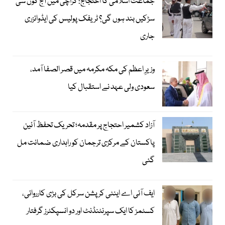
جماعت اسلامی کا احتجاج: کراچی میں آج کون سی
سڑکیں بند ہوں گی؟ ٹریفک پولیس کی ایڈوائزری
جاری
وزیرِ اعظم کی مکہ مکرمہ میں قصر الصفا آمد،
سعودی ولی عہد نے استقبال کیا
آزاد کشمیر احتجاج پر مقدمہ؛ تحریک تحفظ آئین
پاکستان کے مرکزی ترجمان کو راہداری ضمانت مل
گئی
ایف آئی اے اینٹی کرپشن سرکل کی بڑی کارروائی،
کسٹمز کا ایک سپرنٹنڈنٹ اور دو انسپکٹرز گرفتار