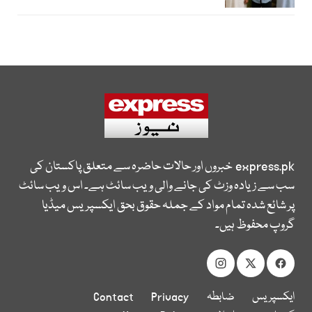
express.pk
خبروں اور حالات حاضرہ سے متعلق پاکستان کی
سب سے زیادہ وزٹ کی جانے والی ویب سائٹ ہے۔ اس ویب سائٹ
پر شائع شدہ تمام مواد کے جملہ حقوق بحق ایکسپریس میڈیا
گروپ محفوظ ہیں۔
ایکسپریس
ضابطہ
Privacy
Contact