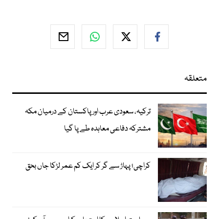
متعلقہ
ترکیہ، سعودی عرب اور پاکستان کے درمیان مکہ
مشترکہ دفاعی معاہدہ طے پا گیا
کراچی؛ پہاڑ سے گر کر ایک کم عمر لڑکا جاں بحق