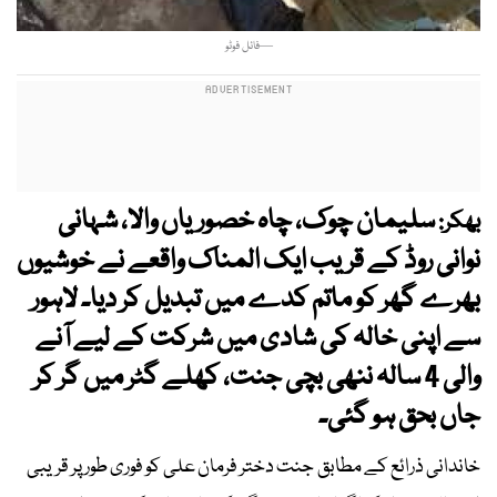
—فائل فوٹو
سلیمان چوک، چاہ خصوریاں والا، شہانی
بھکر:
نوانی روڈ کے قریب ایک المناک واقعے نے خوشیوں
بھرے گھر کو ماتم کدے میں تبدیل کر دیا۔ لاہور
سے اپنی خالہ کی شادی میں شرکت کے لیے آنے
والی 4 سالہ ننھی بچی جنت، کھلے گٹر میں گر کر
جاں بحق ہو گئی۔
خاندانی ذرائع کے مطابق جنت دختر فرمان علی کو فوری طور پر قریبی