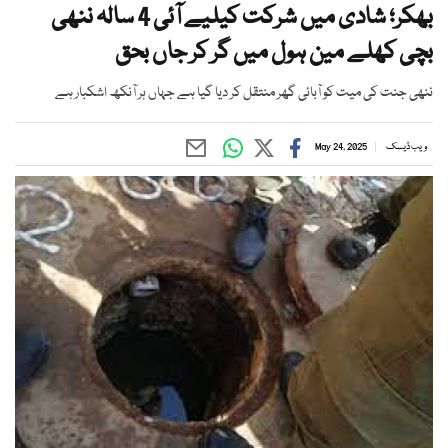
بھکر؛ شادی میں شرکت کیلیے آئی 4 سالہ ننھی
بچی کھلے مین ہول میں گر کر جاں بحق
ننھی جنت کی میت کو آبائی گھر منتقل کر دیا گیا ہے جہاں ہر آنکھ اشکبار ہے
ویب ڈیسک
May 24, 2025