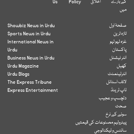
کے بارے
اخلاق
Policy
Us
میں
صفحۂ اول
Showbiz News in Urdu
تازہ ترین
Sports News in Urdu
غزہ لہو لہو
International News in
پاکستان
Urdu
انٹر نیشنل
Business News in Urdu
کھیل
Urdu Magazine
انٹرٹینمنٹ
Urdu Blogs
لائف اسٹائل
The Express Tribune
ٹاپ ٹرینڈ
Express Entertainment
دلچسپ و عجیب
صحت
سونے کے نرخ
پیٹرولیم مصنوعات کی قیمتیں
سائنس و ٹیکنالوجی