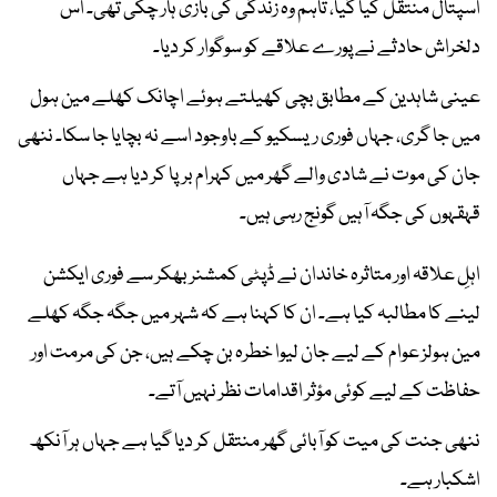
اسپتال منتقل کیا گیا، تاہم وہ زندگی کی بازی ہار چکی تھی۔ اس
دلخراش حادثے نے پورے علاقے کو سوگوار کر دیا۔
عینی شاہدین کے مطابق بچی کھیلتے ہوئے اچانک کھلے مین ہول
میں جا گری، جہاں فوری ریسکیو کے باوجود اسے نہ بچایا جا سکا۔ ننھی
جان کی موت نے شادی والے گھر میں کہرام برپا کر دیا ہے جہاں
قہقہوں کی جگہ آہیں گونج رہی ہیں۔
اہلِ علاقہ اور متاثرہ خاندان نے ڈپٹی کمشنر بھکر سے فوری ایکشن
لینے کا مطالبہ کیا ہے۔ ان کا کہنا ہے کہ شہر میں جگہ جگہ کھلے
مین ہولز عوام کے لیے جان لیوا خطرہ بن چکے ہیں، جن کی مرمت اور
حفاظت کے لیے کوئی مؤثر اقدامات نظر نہیں آتے۔
ننھی جنت کی میت کو آبائی گھر منتقل کر دیا گیا ہے جہاں ہر آنکھ
اشکبار ہے۔