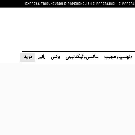
EXPRESS TRIBUNE
URDU E-PAPER
ENGLISH E-PAPER
SINDHI E-PAPER
L
دلچسپ و عجیب
سائنس و ٹیکنالوجی
بزنس
رائے
مزید