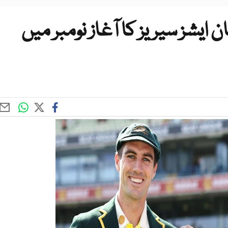
ن ایشز سیریز کا آغاز نومبر میں