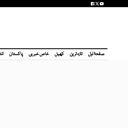
صفحۂ اول
تازہ ترین
کھیل
خاص خبریں
پاکستان
انٹ