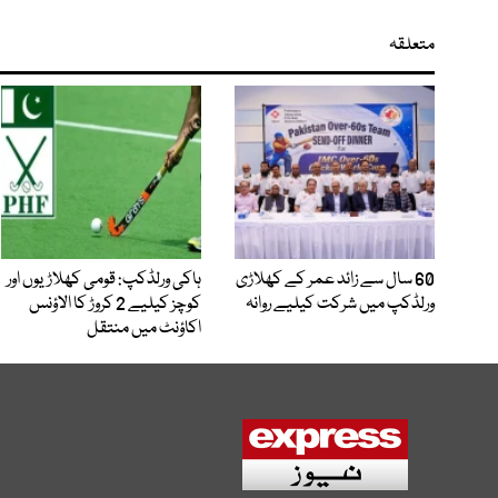
متعلقہ
60 سال سے زائد عمر کے کھلاڑی
ہاکی ورلڈکپ: قومی کھلاڑیوں اور
ورلڈکپ میں شرکت کیلیے روانہ
کوچز کیلیے 2 کروڑ کا الاؤنس
اکاؤنٹ میں منتقل