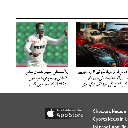
’مائی ٹوائز‘، رونالڈو نے 8 ارب روپے
پاکستانی اسپنر نعمان علی
سے زائد مالیت کی سپر کار
کاؤنٹی چیمپئن شپ میں
کلیکشن کی جھلک دکھا دی
لنکاشائر کا حصہ بن گئے
Showbiz News in
Sports News in U
International Ne