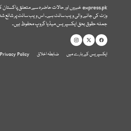
express.pk
خبروں اور حالات حاضرہ سے متعلق پاکستان 
وزٹ کی جانے والی ویب سائٹ ہے۔ اس ویب سائٹ پر شائع شدہ
جملہ حقوق بحق ایکسپریس میڈیا گروپ محفوظ ہیں۔
ایکسپریس کے بارے میں
ضابطہ اخلاق
Privacy Policy