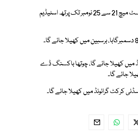
شیڈول کے مطابق ایشز سیریز 2025/26 کا پہلا ٹیسٹ میچ 21 سے 25 نومبر تک پرتھ اسٹیڈیم
اوول، ایڈیلیڈ میں کھیلا جائے گا، چوتھا باکسنگ ڈے