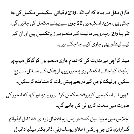
طارق مغل نے بتایا کہ اب تک 219 ترقیاتی اسکیمیں مکمل کی جا
چکی ہیں، مزید اسکیمیں 30 جون سے پہلے مکمل کی جائیں گی،
تقریباً 2.5 ارب روپے مالیت کے منصوبے زیرتکمیل ہیں اور ان کے
لیے ٹینڈرز بھی جاری کیے جا چکے ہیں۔
میئر کراچی نے ہدایت کی کہ تمام جاری منصوبوں کو گوگل میپ پر
اپڈیٹ کیا جائے تاکہ شہری باخبر رہیں، ٹریفک کے مسائل سے بچ
سکیں اور ٹیکنالوجی کے ذریعے پیش رفت کا مشاہدہ کر سکیں۔
انہوں نے اسکیموں کو بروقت مکمل کرنے پر زور دیا اور کہا کہ تاخیر کی
صورت میں سخت کارروائی کی جائے گی۔
اجلاس میں میونسپل کمشنر ایس ایم افضال زیدی، فنانشل ایڈوائزر
گلزار ابڑو، ڈی جی پارکس اخلاق یوسف زئی، ڈائریکٹر میڈیا دانیال