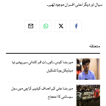
سیال اور دیگر اعلیٰ افسران موجود تھے۔
متعلقہ
میر رضا کیس، راتوں رات قبر کشائی سے پہلے نیا
میڈیکل بورڈ تشکیل
میر رضا علی کے انصاف کیلیے کراچی میں سول
سوسائٹی کا احتجاج