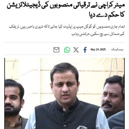
میئر کراچی نے ترقیاتی منصوبوں کی ڈیجیٹلائزیشن
کا حکم دے دیا
تمام جاری منصوبوں کو گوگل میپ پر اپڈیٹ کیا جائے تاکہ شہری باخبر رہیں، ٹریفک
کے مسائل سے بچ سکیں، مرتضیٰ وہاب
ویب ڈیسک
May 24, 2025