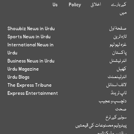
کے بارے
اخلاق
Policy
Us
میں
صفحۂ اول
Showbiz News in Urdu
تازہ ترین
Sports News in Urdu
غزہ لہو لہو
International News in
پاکستان
Urdu
انٹر نیشنل
Business News in Urdu
کھیل
Urdu Magazine
انٹرٹینمنٹ
Urdu Blogs
لائف اسٹائل
The Express Tribune
ٹاپ ٹرینڈ
Express Entertainment
دلچسپ و عجیب
صحت
سونے کے نرخ
پیٹرولیم مصنوعات کی قیمتیں
سائنس و ٹیکنالوجی