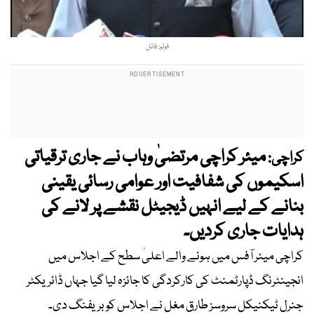
فوٹو: فائل
میئر کراچی مرتضیٰ وہاب نے جاری ترقیاتی
کراچی:
اسکیموں کی شفافیت اور عوامی رسائی یقینی
بنانے کے لیے انہیں ڈیجیٹل نقشے پر لانے کی
ہدایات جاری کردیں۔
کراچی میئر آفس میں ہونے والے اعلیٰ سطح کے اجلاس میں
انجینئرنگ ڈپارٹمنٹ کی کارکردگی کا جائزہ لیا گیا جہاں ڈائریکٹر
جنرل ٹیکنیکل سروسز طارق مغل نے اجلاس کو بریفنگ دی۔