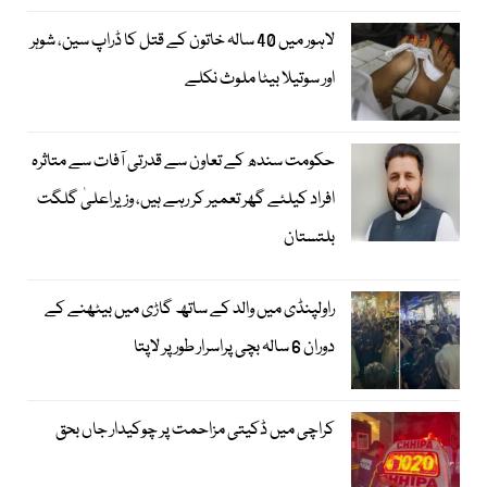
لاہور میں 40 سالہ خاتون کے قتل کا ڈراپ سین، شوہر
اور سوتیلا بیٹا ملوث نکلے
حکومت سندھ کے تعاون سے قدرتی آفات سے متاثرہ
افراد کیلئے گھر تعمیر کر رہے ہیں، وزیراعلیٰ گلگت
بلتستان
راولپنڈی میں والد کے ساتھ گاڑی میں بیٹھنے کے
دوران 6 سالہ بچی پراسرار طور پر لاپتا
کراچی میں ڈکیتی مزاحمت پر چوکیدار جاں بحق