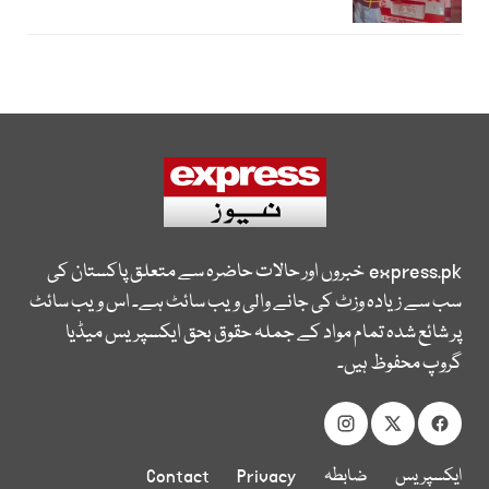
express.pk
خبروں اور حالات حاضرہ سے متعلق پاکستان کی
سب سے زیادہ وزٹ کی جانے والی ویب سائٹ ہے۔ اس ویب سائٹ
پر شائع شدہ تمام مواد کے جملہ حقوق بحق ایکسپریس میڈیا
گروپ محفوظ ہیں۔
ایکسپریس
ضابطہ
Privacy
Contact