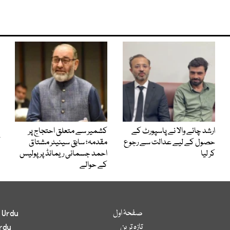
ارشد چائے والا نے پاسپورٹ کے
کشمیر سے متعلق احتجاج پر
حصول کے لیے عدالت سے رجوع
مقدمہ؛ سابق سینیٹر مشتاق
کر لیا
احمد جسمانی ریمانڈ پر پولیس
کے حوالے
صفحۂ اول
 Urdu
تازہ ترین
rdu