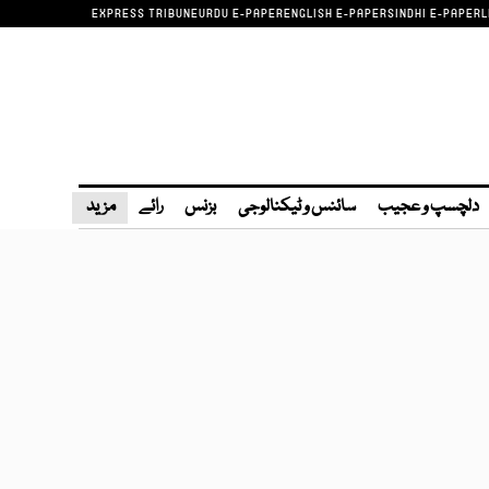
EXPRESS TRIBUNE
URDU E-PAPER
ENGLISH E-PAPER
SINDHI E-PAPER
L
دلچسپ و عجیب
سائنس و ٹیکنالوجی
بزنس
رائے
مزید