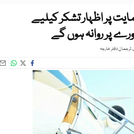
یت پر اظہار تشکر کیلیے
ے، ترجمان دفتر خارجہ