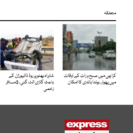
متعلقہ
کراچی میں صبح و رات کے اوقات
شاہراہ بھٹو پر روڈ ڈائیورژن کے
میں پھوار، بوندا باندی کا امکان
باعث گاڑی الٹ گئی، 3مسافر
زخمی