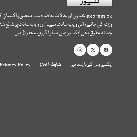
express.pk
خبروں اور حالات حاضرہ سے متعلق پاکستان 
وزٹ کی جانے والی ویب سائٹ ہے۔ اس ویب سائٹ پر شائع شدہ
جملہ حقوق بحق ایکسپریس میڈیا گروپ محفوظ ہیں۔
ایکسپریس کے بارے میں
ضابطہ اخلاق
Privacy Policy