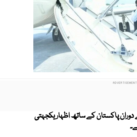
 دوران پاکستان کے ساتھ اظہار یکجہتی