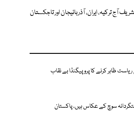
ف آج ترکیہ، ایران، آذربائیجان اور تاجکستان
 ریاست ظاہر کرنے کا پروپیگنڈا بے نقاب
شتگردانہ سوچ کے عکاس ہیں، پاکستان