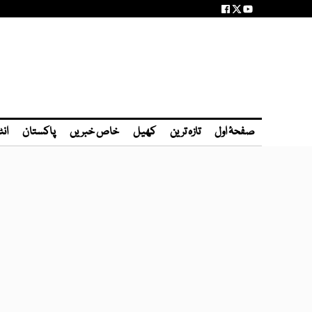
صفحۂ اول
تازہ ترین
کھیل
خاص خبریں
پاکستان
انٹ