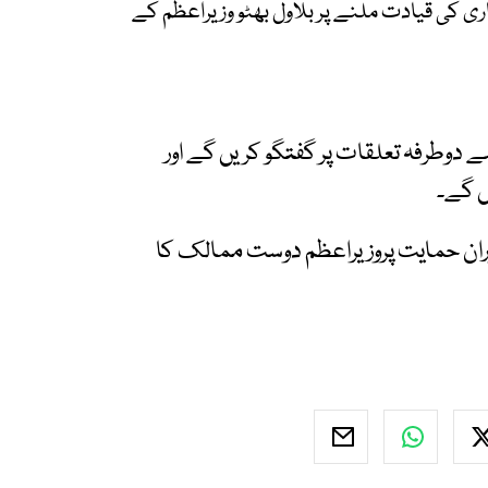
ی کی قیادت ملنے پر بلاول بھٹو وزیراعظم کے
ملکوں کی قیادت سے دوطرفہ تعلقات پر گفتگو کریں گے اور
ں گے۔
ان حمایت پروزیراعظم دوست ممالک کا