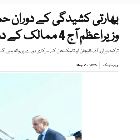
بھارتی کشیدگی کے دوران حما
وزیراعظم آج 4 ممالک کے دورے پر روانہ ہوں گے
ترکیہ، ایران، آذربائیجان اور تاجکستان کے سرکاری دورے پر روانہ ہوں گ
ویب ڈیسک
May 25, 2025