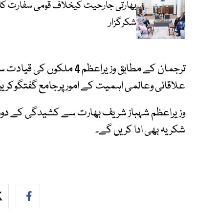
بھارتی جارحیت کیخلاف قومی سفارت کار
شکرگزار
ترجمان کے مطابق وزیراعظم 4 
علاقائی وعالمی اہمیت کے امورپرجامع گفتگوکری
وزیراعظم شہباز شریف بھارت سے کشیدگی کے دور
شکریہ بھی ادا کریں گے۔