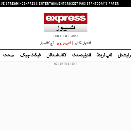
IVE STREAMING
EXPRESS ENTERTAINMENT
CRICKET PAKISTAN
TODAY'S PAPER
AUGUST 06, 2026
اشتہار لگائیں |
لائیو ٹی وی
| آج کا اخبار
ر نیشنل
ٹاپ ٹرینڈ
انٹرٹینمنٹ
لائف اسٹائل
فیکٹ چیک
صحت