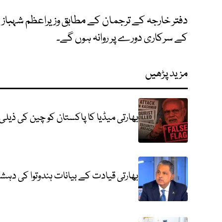
دفتر خارجہ کے ترجمان کے مطابق وزیراعظم شہباز شری
کے سرکاری دورے پر روانہ ہوں گے۔
مزید پڑھیں
بھارتی میڈیا کا پاکستان کو چین کی ذیلی
بھارتی قیادت کے بیانات ہندوتوا کی دہ