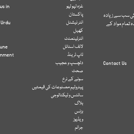
غزہ لہو لہو
ws in
پاکستان
کی سب سے زیادہ
انٹر نیشنل
 Urdu
 تمام مواد کے
کھیل
انٹرٹینمنٹ
لائف اسٹائل
bune
ٹاپ ٹرینڈ
inment
دلچسپ و عجیب
Contact Us
صحت
سونے کے نرخ
پیٹرولیم مصنوعات کی قیمتیں
سائنس و ٹیکنالوجی
بلاگ
بزنس
ویڈیوز
جرائم