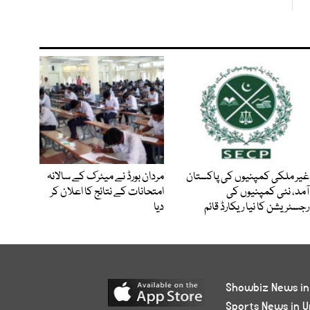
غیر ملکی کمپنیوں کی پاکستان
مردان بورڈ نے میٹرک کے سالانہ
آمد، نئی کمپنیوں کی
امتحانات کے نتائج کا اعلان کر
رجسٹریشن کا نیا ریکارڈ قائم
دیا
Showbiz News in
Sports News in U