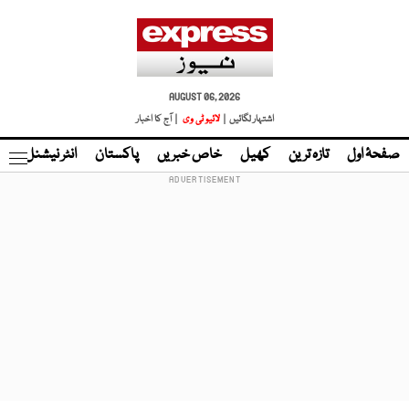
AUGUST 06, 2026
اشتہار لگائیں |
لائیو ٹی وی
| آج کا اخبار
صفحۂ اول
تازہ ترین
کھیل
خاص خبریں
پاکستان
انٹر نیشنل
ٹا