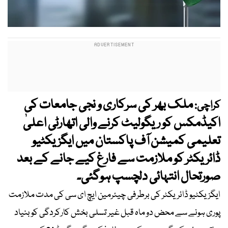
ملک بھر کی سرکاری و نجی جامعات کی
کراچی:
اکیڈمکس کو ریگولیٹ کرنے والی اتھارٹی اعلیٰ
تعلیمی کمیشن آف پاکستان میں ایگزیکٹیو
ڈائریکٹر کو ملازمت سے فارغ کیے جانے کے بعد
صورتحال انتہائی دلچسپ ہوگئی۔
ایگزیکٹیو ڈائریکٹر کی برطرفی چیئرمین ایچ ای سی کی مدت ملازمت
پوری ہونے سے محض دو ماہ قبل غیر تسلی بخش کارکردگی کو بنیاد