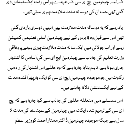
کے لیے چیئرمین ایچ ای سی کے عہدے پر اس وقت ایکسٹینشن دی
گئی تھی جب ان کی دو سالہ مدت ملازمت پوری ہوئی تھی۔
یاد رہے کہ یہ دو سالہ مدت ملازمت بھی انہیں دوسری بار دی گئی
تھی اس سے قبل وہ 4 برس کے لیے چیئرمین اعلیٰ تعلیمی کمیشن
رہے اور اب جولائی میں ایک سالہ مدت ملازمت پوری ہونے پر وفاقی
وزارت تعلیم کی جانب سے چیئرمین ایچ ای سی کی آسامی کا اشتہار
جاری ہونا ہے، تاہم بتایا جارہا ہے کہ وہ حلقے اس اشتہار کی راہ میں
رکاوٹ ہیں جو موجودہ چیئرمین ایچ ای سی کو ایک بار پھر آئندہ مدت
کے لیے ایکسٹنشن دلانا چاہتے ہیں۔
اس سلسلے میں متعلقہ حلقوں کی جانب سے کہا جارہا ہے کہ ایچ
ای سی کے ترمیم شدہ ایکٹ میں چیئرمین کے عہدے کی مدت 2
سال ہے جبکہ موجودہ چیئرمین ڈاکٹر مختار احمد کو وزیر اعظم