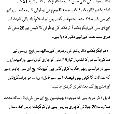
بناتے ہوئے کی گئی جس کے بعد فارغ کیے گئے گریڈ 21 کے
ایگزیکٹیو ڈائریکٹر ڈاکٹر ضیاء القیوم اپنی برطرفی کے معاملے پر ایچ
ای سی کے خلاف عدالت چلے گئے ہیں اور اسلام آباد ہائی کورٹ نے
ایچ ای سی کے ایگزیکٹو ڈائریکٹر کی برطرفی کا کیس ییر 26 مئی کو
فوری سماعت کے لیے مقرر کردیا ہے۔
ادھر ایگزیکٹیو ڈائریکٹر کی برطرفی کے ساتھ ہی ایچ ای سی نے
مذکورہ آسامی کا اشتہار اتوار 25 مئی کو جاری کردیا ہے اور امیدواروں
سے درخواستیں بھی طلب کرلی گئی ہیں کیونکہ ایچ ای سی چاہتی ہے
کہ عدالت کا کوئی بھی فیصلہ آنے سے قبل اس آسامی پر اسکروٹنی
اور انٹرویوز کے بعد تقرری کر دی جائے۔
قابل ذکر امر یہ ہے کہ موجودہ چیئرمین ایچ ای سی کی ایک سالہ مدت
ملازمت 29 جولائی کو پوری ہورہی ہے، ان کو گزشتہ برس ایک سال