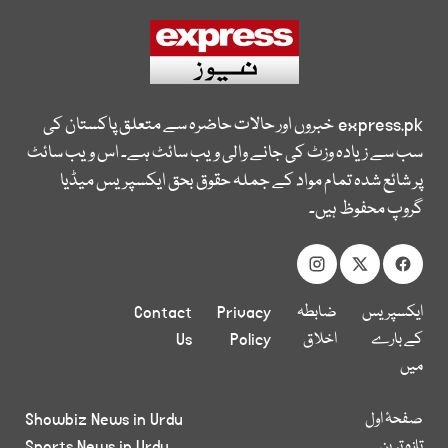
express.pk
خبروں اور حالات حاضرہ سے متعلق پاکستان کی
سب سے زیادہ وزٹ کی جانے والی ویب سائٹ ہے۔ اس ویب سائٹ
پر شائع شدہ تمام مواد کے جملہ حقوق بحق ایکسپریس میڈیا
گروپ محفوظ ہیں۔
ایکسپریس
ضابطہ
Privacy
Contact
کے بارے
اخلاق
Policy
Us
میں
صفحۂ اول
Showbiz News in Urdu
تازہ ترین
Sports News in Urdu