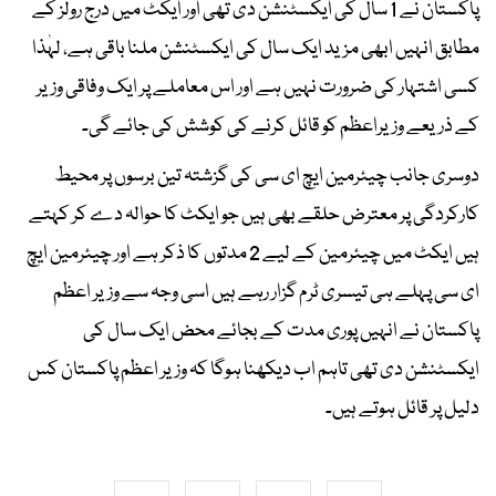
پاکستان نے 1 سال کی ایکسٹنشن دی تھی اور ایکٹ میں درج رولز کے
مطابق انہیں ابھی مزید ایک سال کی ایکسٹنشن ملنا باقی ہے، لہٰذا
کسی اشتہار کی ضرورت نہیں ہے اور اس معاملے پر ایک وفاقی وزیر
کے ذریعے وزیراعظم کو قائل کرنے کی کوشش کی جائے گی۔
دوسری جانب چیئرمین ایچ ای سی کی گزشتہ تین برسوں پر محیط
کارکردگی پر معترض حلقے بھی ہیں جو ایکٹ کا حوالہ دے کر کہتے
ہیں ایکٹ میں چیئرمین کے لیے 2 مدتوں کا ذکر ہے اور چیئرمین ایچ
ای سی پہلے ہی تیسری ٹرم گزار رہے ہیں اسی وجہ سے وزیر اعظم
پاکستان نے انہیں پوری مدت کے بجائے محض ایک سال کی
ایکسٹنشن دی تھی تاہم اب دیکھنا ہوگا کہ وزیر اعظم پاکستان کس
دلیل پر قائل ہوتے ہیں۔