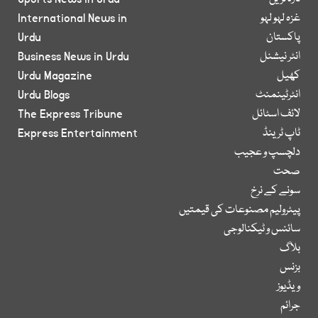
غزہ لہو لہو
International News in
پاکستان
Urdu
انٹر نیشنل
Business News in Urdu
کھیل
Urdu Magazine
انٹرٹینمنٹ
Urdu Blogs
لائف اسٹائل
The Express Tribune
ٹاپ ٹرینڈ
Express Entertainment
دلچسپ و عجیب
صحت
سونے کے نرخ
پیٹرولیم مصنوعات کی قیمتیں
سائنس و ٹیکنالوجی
بلاگ
بزنس
ویڈیوز
جرائم