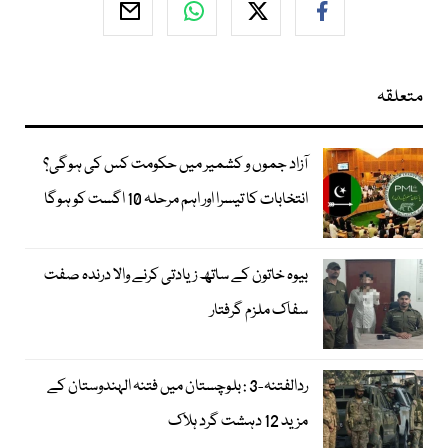
متعلقہ
آزاد جموں و کشمیر میں حکومت کس کی ہوگی؟
انتخابات کا تیسرا اور اہم مرحلہ 10 اگست کو ہوگا
بیوہ خاتون کے ساتھ زیادتی کرنے والا درندہ صفت
سفاک ملزم گرفتار
ردالفتنہ-3 : بلوچستان میں فتنہ الہندوستان کے
مزید 12 دہشت گرد ہلاک