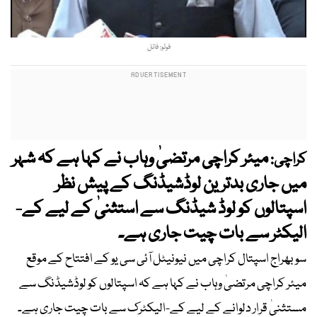
فوٹو: فائل
میئر کراچی مرتضیٰ وہاب نے کہا ہے کہ شہر
کراچی:
میں جاری بدترین لوڈشیڈنگ کے پیش نظر
اسپتالوں کو لوڈ شیڈنگ سے استثنیٰ کے لیے کے-
الیکٹر سے بات چیت جاری ہے۔
سوبھراج اسپتال کراچی میں نیونیٹل آئی سی یو کے افتتاح کے موقع
میئر کراچی مرتضیٰ وہاب نے کہا ہے کہ اسپتالوں کو لوڈشیڈنگ سے
مستثنیٰ قرار دلوانے کے لیے کے-الیکٹرک سے بات چیت جاری ہے۔