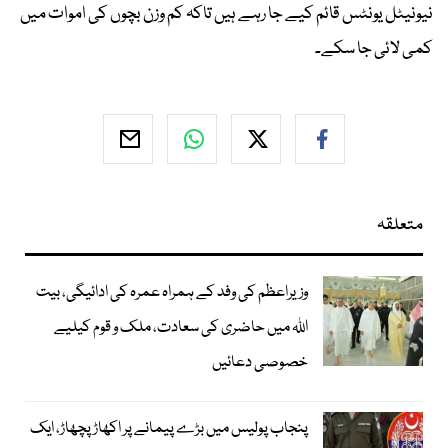
نیونیٹل یونٹس قائم کیے جا رہے ہیں تاکہ کم وزن بچوں کی اموات میں
کمی لائی جا سکے۔
متعلقہ
وزیراعظم کی وفد کے ہمراہ عمرہ کی ادائیگی، بیت
اللہ میں حاضری کی سعادت، ملک و قوم کیلیے
خصوصی دعائیں
پنجاب پولیس میں بڑے پیمانے پر اکھاڑ پچھاڑ، ایک