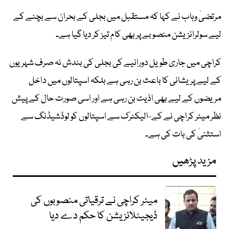
مرتضیٰ وہاب نے کہا کہ مستقبل میں بجلی کے بحران سے بچنے کے
لیے سولرائزیشن منصوبے پر بھی کام تیز کر دیا گیا ہے۔
کراچی میں جاری طویل دورانیے کی بجلی کی بندش نہ صرف شہریوں
کے لیے پریشانی کا باعث بن رہی ہے بلکہ اسپتالوں میں داخل
مریضوں کے لیے بھی اذیت بن رہی ہے اور اسی صورت حال کے پیش
نظر میئر کراچی نے کے-الیکٹرک سے اسپتالوں کو لوڈشیڈنگ سے
استثنیٰ کی بات کی ہے۔
مزید پڑھیں
میئر کراچی نے ترقیاتی منصوبوں کی
ڈیجیٹلائزیشن کا حکم دے دیا