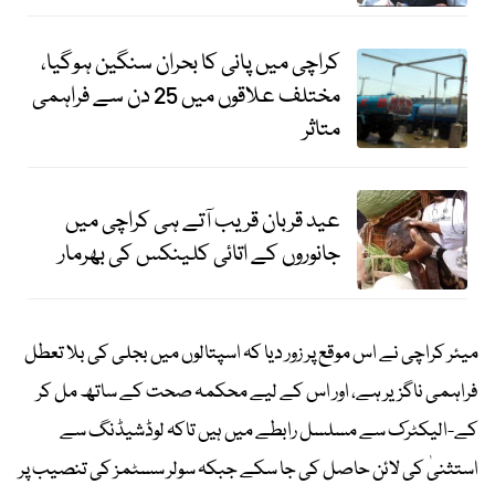
کراچی میں پانی کا بحران سنگین ہوگیا،
مختلف علاقوں میں 25 دن سے فراہمی
متاثر
عید قربان قریب آتے ہی کراچی میں
جانوروں کے اتائی کلینکس کی بھرمار
میئر کراچی نے اس موقع پر زور دیا کہ اسپتالوں میں بجلی کی بلا تعطل
فراہمی ناگزیر ہے، اور اس کے لیے محکمہ صحت کے ساتھ مل کر
کے-الیکٹرک سے مسلسل رابطے میں ہیں تاکہ لوڈشیڈنگ سے
استثنیٰ کی لائن حاصل کی جا سکے جبکہ سولر سسٹمز کی تنصیب پر