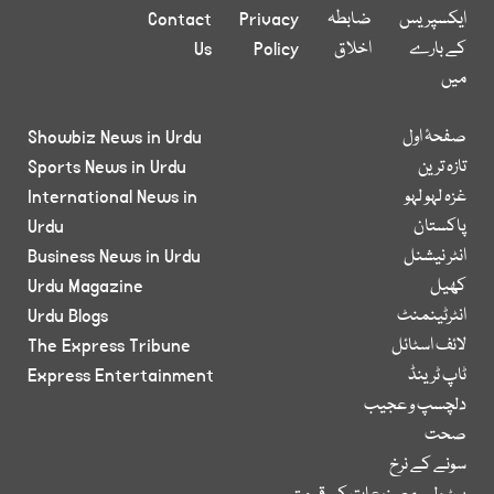
ایکسپریس
ضابطہ
Privacy
Contact
کے بارے
اخلاق
Policy
Us
میں
صفحۂ اول
Showbiz News in Urdu
تازہ ترین
Sports News in Urdu
غزہ لہو لہو
International News in
پاکستان
Urdu
انٹر نیشنل
Business News in Urdu
کھیل
Urdu Magazine
انٹرٹینمنٹ
Urdu Blogs
لائف اسٹائل
The Express Tribune
ٹاپ ٹرینڈ
Express Entertainment
دلچسپ و عجیب
صحت
سونے کے نرخ