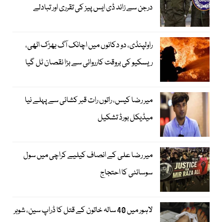
درجن سے زائد ڈی ایس پیز کی تقرری اور تبادلے
راولپنڈی، دو دکانوں میں اچانک آگ بھڑک اٹھی،
ریسکیو کی بروقت کارروائی سے بڑا نقصان ٹل گیا
میر رضا کیس، راتوں رات قبر کشائی سے پہلے نیا
میڈیکل بورڈ تشکیل
میر رضا علی کے انصاف کیلیے کراچی میں سول
سوسائٹی کا احتجاج
لاہور میں 40 سالہ خاتون کے قتل کا ڈراپ سین، شوہر