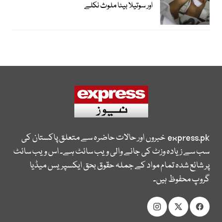
اور سوتیلا بیٹا ملوث نکلے
express.pk
خبروں اور حالات حاضرہ سے متعلق پاکستان کی
سب سے زیادہ وزٹ کی جانے والی ویب سائٹ ہے۔ اس ویب سائٹ
پر شائع شدہ تمام مواد کے جملہ حقوق بحق ایکسپریس میڈیا
گروپ محفوظ ہیں۔