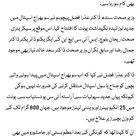
بھی کام ہو رہا ہے۔
وزیر صحت سندھ ڈاکٹر عذرا فضل پیچوہو نے سوبھراج اسپتال میں
جدید نوزائیدہ نگہداشت یونٹ کا افتتاح کیا، اس موقع پر سیکریٹری
صحت ریحان بلوچ، ایس آئی سی ایچ این کے ایگزیکٹو ڈائریکٹر ڈاکٹر
جمال رضا اور سابق نگراں وزیر صحت ڈاکٹر سعد خالد نیاز بھی موجود
تھے۔
ڈاکٹر عذرا فضل نے کہا کہ اب سوبھراج اسپتال میں پیدا ہونے والے
بچوں کو جناح یا سول اسپتال منتقل کرنے کی ضرورت نہیں ہوگی
کیونکہ یہاں جدید سہولیات سے آراستہ آئی سی یو دستیاب ہے، یونٹ
میں 25 انکیوبیٹرز اور وینٹی لیٹرز موجود ہیں، جہاں 600 گرام تک کے
کم وزن بچے زیرِ علاج ہیں۔
ان کا کہنا تھا کہ کورنگی کے بعد اعظم بستی اور جامشورو میں بھی