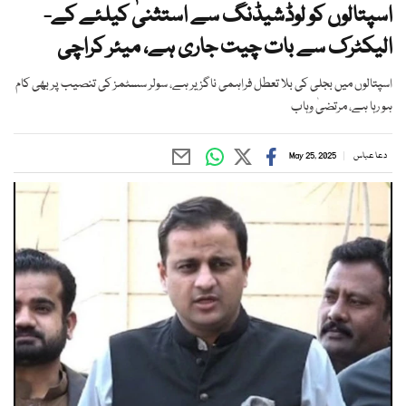
اسپتالوں کو لوڈشیڈنگ سے استثنیٰ کیلئے کے-
الیکٹرک سے بات چیت جاری ہے، میئر کراچی
اسپتالوں میں بجلی کی بلا تعطل فراہمی ناگزیر ہے، سولر سسٹمز کی تنصیب پر بھی کام
ہو رہا ہے، مرتضیٰ وہاب
دعا عباس
May 25, 2025