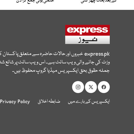
کے بعد بحث چھڑ گئی
حتمی بولی جمع کرا دی
express.pk
خبروں اور حالات حاضرہ سے متعلق پاکستان 
وزٹ کی جانے والی ویب سائٹ ہے۔ اس ویب سائٹ پر شائع شدہ
جملہ حقوق بحق ایکسپریس میڈیا گروپ محفوظ ہیں۔
ایکسپریس کے بارے میں
ضابطہ اخلاق
Privacy Policy