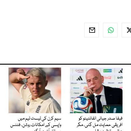
فیفا صدر جیانی انفانٹینو کو
سیم کرن کی ٹیسٹ ٹیم میں
افریقی حمایت مل گئی، مگر
واپسی کے امکانات روشن، فٹنس