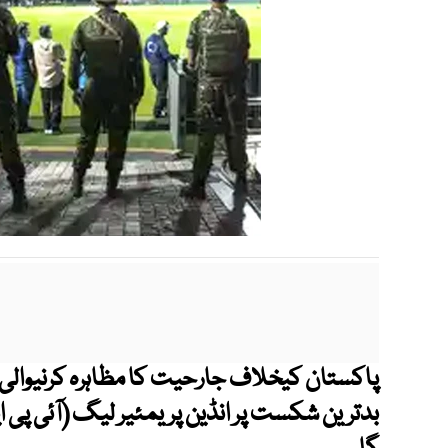
پاکستان کیخلاف جارحیت کا مظاہرہ کرنیوالی بھ
بدترین شکست پر انڈین پریمئیر لیگ (آئی پی 