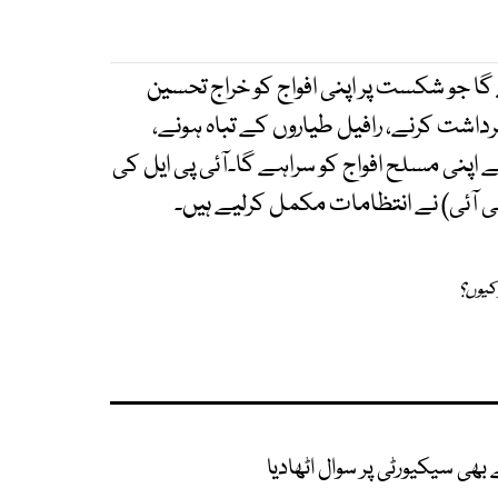
ا جو شکست پر اپنی افواج کو خراج تحسین
اشت کرنے، رافیل طیاروں کے تباہ ہونے،
نے اپنی مسلح افواج کو سراہے گا۔آئی پی ایل کی
 آئی) نے انتظامات مکمل کرلیے ہیں۔
 کیوں؟
بھی سیکیورٹی پر سوال اٹھادیا