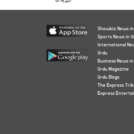
سے ہلاک
Showbiz News in
Sports News in U
International Ne
Urdu
Business News in
Urdu Magazine
Urdu Blogs
The Express Tri
Express Enterta