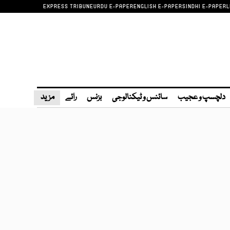
EXPRESS TRIBUNE
URDU E-PAPER
ENGLISH E-PAPER
SINDHI E-PAPER
L
دلچسپ و عجیب
سائنس و ٹیکنالوجی
بزنس
رائے
مزید