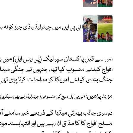
آئی پی ایل میں چیئرلیڈر، ڈی جیز کو نہ ب
اس سے قبل پاکستان سپر لیگ (پی ایس ایل) میں بو
افواج کیلئے منسوب کیا تھا، جنہوں نے جنگی مید
جنگ بندی کیلئے امریکا کو مداخلت کرنا پڑی تھی
مزید پڑھیں:
آئی پی ایل میچ کی منسوخی! چیئرلیڈر نے بھی سیکیورٹی 
دوسری جانب بھارتی میڈیا کے ذریعے خبر سامنے آنے 
مسلح افواج کا کا مذاق اڑا رہے ہیں اور انتہاپسن