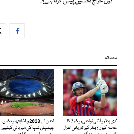
کون خراج تحسین پیش کرتا ہے؟۔
متعلقہ
’دی ہنڈریڈ‘ ٹی ٹوئنٹی ریکارڈ کا
لندن نے 2029 ورلڈ ایتھلیٹکس
حصہ کیوں؟ بٹلر کے تاریخی اعزاز
چیمپئن شپ کی میزبانی کیلیے