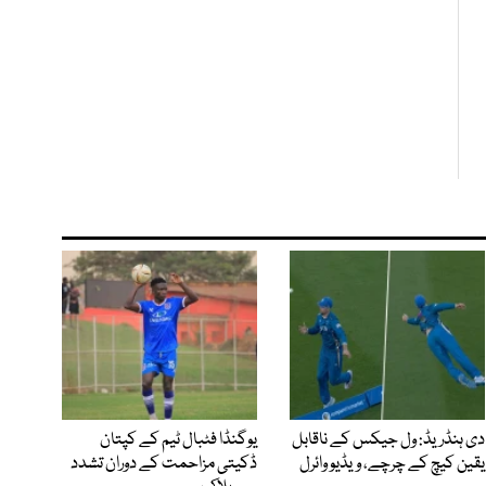
دی ہنڈریڈ: ول جیکس کے ناقابل
یوگنڈا فٹبال ٹیم کے کپتان
یقین کیچ کے چرچے، ویڈیو وائرل
ڈکیتی مزاحمت کے دوران تشدد