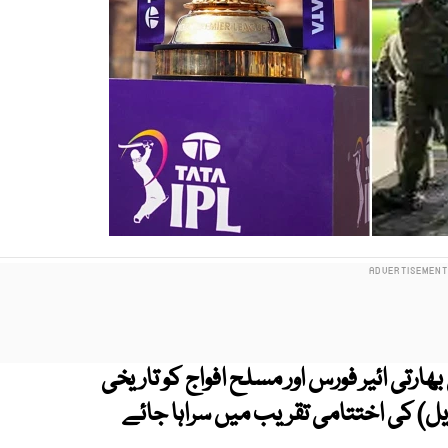
ارتی ائیر فورس اور مسلح افواج کو تاریخی
ایل) کی اختتامی تقریب میں سراہا جائے