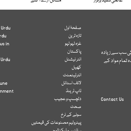
عالمی تنقید برقرار
مسائل آڑے آ گئے
صفحۂ اول
 Urdu
تازہ ترین
rdu
غزہ لہو لہو
ws in
پاکستان
کی سب سے زیادہ
انٹر نیشنل
 Urdu
 تمام مواد کے
کھیل
انٹرٹینمنٹ
لائف اسٹائل
bune
ٹاپ ٹرینڈ
inment
دلچسپ و عجیب
Contact Us
صحت
سونے کے نرخ
پیٹرولیم مصنوعات کی قیمتیں
سائنس و ٹیکنالوجی