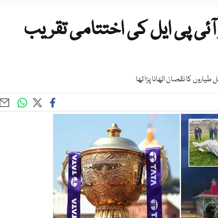
ٓئی پی ایل کی اختتامی تقریب
طیاروں کا نقصان اٹھانا پڑا تھا