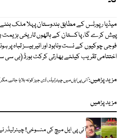
گا۔
میڈیا رپورٹس کے مطابق ہندوستان پہلا ملک بننے گ
پیش کرے گا، پاکستان کے ہاتھوں تاریخی ہزیمت برد
فوجی چوکیوں کے نست ونابود اور ائیر بیسز تباہ پر ہو
اختتامی تقریب کیلئے بھارتی کرکٹ بورڈ (بی سی سی
مزید پڑھیں:
آئی پی ایل میں چیئرلیڈر، ڈی جیز کو نہ بلایا جائے، مگر
مزید پڑھیں
آئی پی ایل میچ کی منسوخی! چیئرلیڈر نے 