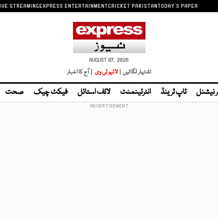
IVE STREAMING
EXPRESS ENTERTAINMENT
CRICKET PAKISTAN
TODAY'S PAPER
AUGUST 07, 2026
اشتہار لگائیں |
لائیو ٹی وی
| آج کا اخبار
ر نیشنل
ٹاپ ٹرینڈ
انٹرٹینمنٹ
لائف اسٹائل
فیکٹ چیک
صحت