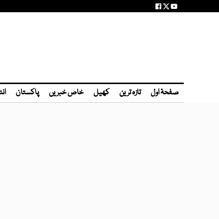
صفحۂ اول
تازہ ترین
کھیل
خاص خبریں
پاکستان
انٹ