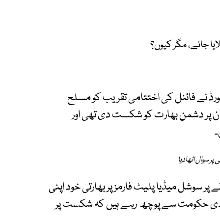
لایا جائے، مگر کیوں؟
رڈ نے فائنل کی اختتامی تقریب کو مسلح
ان پر دشمن بھارت کو شکست دی تھی اور
۔
پر سوال اٹھادیا
پر سوشل میڈیا پلیٹ فارمز پر بھارتی خود اپنی
د مودی حکومت سے پوچھ رہے ہیں کہ شکست پر