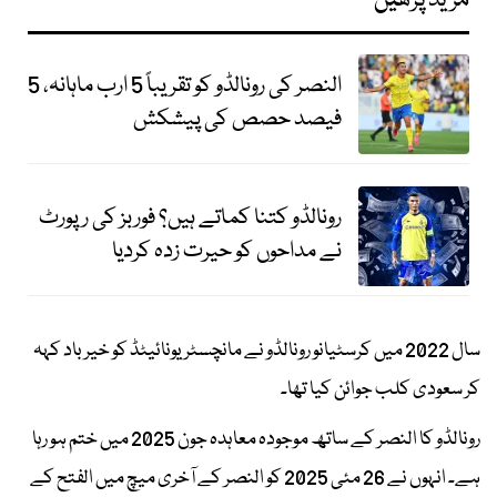
مزید پڑھیں
النصر کی رونالڈو کو تقریباً 5 ارب ماہانہ، 5
فیصد حصص کی پیشکش
رونالڈو کتنا کماتے ہیں؟ فوربز کی رپورٹ
نے مداحوں کو حیرت زدہ کردیا
سال 2022 میں کرسٹیانو رونالڈو نے مانچسٹر یونائیٹڈ کو خیرباد کہہ
کر سعودی کلب جوائن کیا تھا۔
رونالڈو کا النصر کے ساتھ موجودہ معاہدہ جون 2025 میں ختم ہو رہا
ہے۔ انہوں نے 26 مئی 2025 کو النصر کے آخری میچ میں الفتح کے