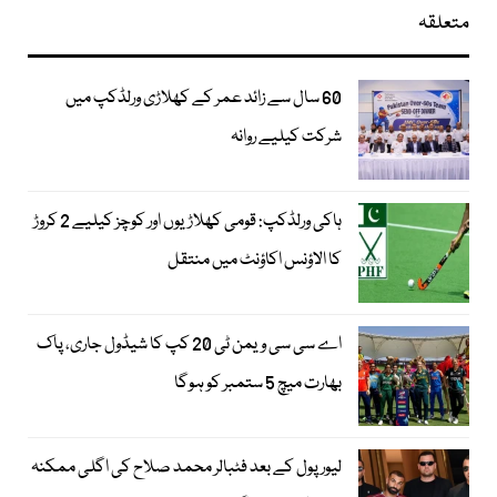
متعلقہ
60 سال سے زائد عمر کے کھلاڑی ورلڈکپ میں
شرکت کیلیے روانہ
ہاکی ورلڈکپ: قومی کھلاڑیوں اور کوچز کیلیے 2 کروڑ
کا الاؤنس اکاؤنٹ میں منتقل
اے سی سی ویمن ٹی 20 کپ کا شیڈول جاری، پاک
بھارت میچ 5 ستمبر کو ہوگا
لیور پول کے بعد فٹبالر محمد صلاح کی اگلی ممکنہ