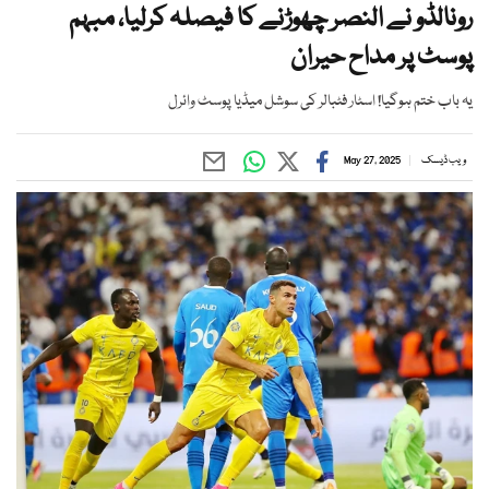
رونالڈو نے النصر چھوڑنے کا فیصلہ کرلیا، مبہم
پوسٹ پر مداح حیران
یہ باب ختم ہوگیا! اسٹار فٹبالر کی سوشل میڈیا پوسٹ وائرل
ویب ڈیسک
May 27, 2025