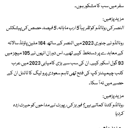
سفر میں سب کا مشکور ہوں۔
مزید پڑھیں:
النصر کی رونالڈو کو تقریباً 5 ارب ماہانہ، 5 فیصد حصص کی پیشکش
رونالڈو نے جنوری 2023 میں النصر کے ساتھ 164 ملین پاؤنڈ سالانہ
کے معاہدے پر دستخط کیے تھے۔ اس دوران انہوں نے 105 میچز میں
93 گول اسکور کیے، ان کی سب سے بڑی کامیابی 2023 میں عرب
کلب چیمپئنز کپ کی فتح تھی تاہم سعودی پرو لیگ کا ٹائٹل ان کے
حصے میں نہ آ سکا۔
مزید پڑھیں:
رونالڈو کتنا کماتے ہیں؟ فوربز کی رپورٹ نے مداحوں کو حیرت زدہ
کردیا