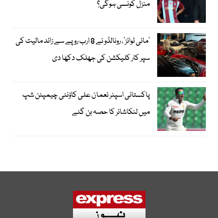
منزل کونسی ہوگی؟
’مائی ٹوائز‘، رونالڈو نے 8 ارب روپے سے زائد مالیت کی
سپر کار کلیکشن کی جھلک دکھا دی
پاکستانی اسپنر نعمان علی کاؤنٹی چیمپئن شپ
میں لنکاشائر کا حصہ بن گئے