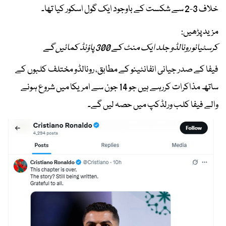
خلاف 3-2 سے شکست کے باوجود ایک گول اسکور کیا تھا۔
مزید پڑھیں:
کرسٹیانو رونالڈو جلد ایک منٹ کے 300 پاؤنڈ کمائیں گے
فیفا کے صدر جیانی انفانٹینو کے مطابق، رونالڈو مختلف کلبوں کے
ساتھ مذاکرات کررہے ہیں جو 14 جون سے امریکا میں شروع ہونے
والے فیفا کلب ورلڈکپ میں حصہ لیں گے۔