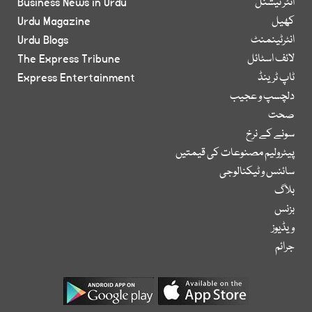
انٹر نیشنل
Business News in Urdu
کھیل
Urdu Magazine
انٹرٹینمنٹ
Urdu Blogs
لائف اسٹائل
The Express Tribune
ٹاپ ٹرینڈ
Express Entertainment
دلچسپ و عجیب
صحت
سونے کے نرخ
پیٹرولیم مصنوعات کی قیمتیں
سائنس و ٹیکنالوجی
بلاگ
بزنس
ویڈیوز
جرائم