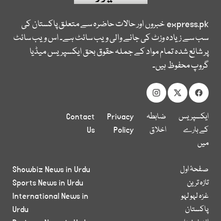
express.pk
خبروں اور حالات حاضرہ سے متعلق پاکستان کی
سب سے زیادہ وزٹ کی جانے والی ویب سائٹ ہے۔ اس ویب سائٹ
پر شائع شدہ تمام مواد کے جملہ حقوق بحق ایکسپریس میڈیا
گروپ محفوظ ہیں۔
ایکسپریس
ضابطہ
Privacy
Contact
کے بارے
اخلاق
Policy
Us
میں
صفحۂ اول
Showbiz News in Urdu
تازہ ترین
Sports News in Urdu
غزہ لہو لہو
International News in
پاکستان
Urdu