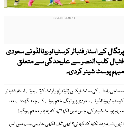
پرتگال کے اسٹار فٹبالر کرسٹیانو رونالڈو نے سعودی
فٹبال کلب النصر سے علیحدگی سے متعلق
مبہم پوسٹ شیئر کردی۔
سماجی رابطے کی سائٹ ایکس (ٹوئٹر) پر ٹوئٹ کرتے ہوئے اسٹار فٹبالر
کرسٹیانو رونالڈو نے سعودی پرو لیگ ختم ہونے کے چند گھنٹے بعد
مبہم پوسٹ شیئر کی، جس میں لکھا تھا کہ یہ باب ختم ہوگیا!۔
انہوں نے مزید لکھا کہ کہانی؟ ابھی تک لکھی جا رہی ہے، میں اس