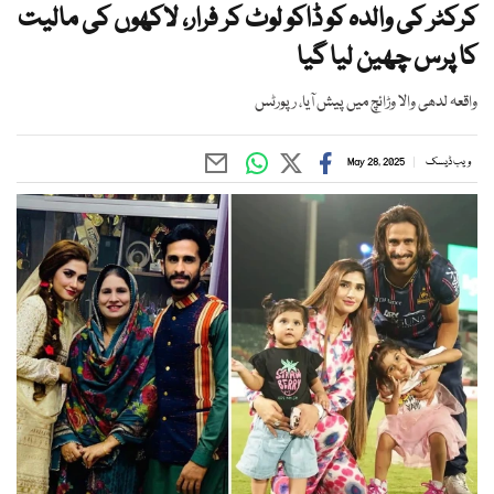
کرکٹر کی والدہ کو ڈاکو لوٹ کر فرار، لاکھوں کی مالیت
کا پرس چھین لیا گیا
واقعہ لدھی والا وڑائچ میں پیش آیا، رپورٹس
ویب ڈیسک
May 28, 2025