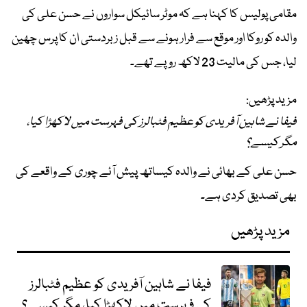
مقامی پولیس کا کہنا ہے کہ موٹر سائیکل سواروں نے حسن علی کی
والدہ کو روکا اور موقع سے فرار ہونے سے قبل زبردستی ان کا پرس چھین
لیا، جس کی مالیت 23 لاکھ روپے تھے۔
مزید پڑھیں:
فیفا نے شاہین آفریدی کو عظیم فٹبالرز کی فہرست میں لاکھڑا کیا،
مگر کیسے؟
حسن علی کے بھائی نے والدہ کیساتھ پیش آئے چوری کے واقعے کی
بھی تصدیق کردی ہے۔
مزید پڑھیں
فیفا نے شاہین آفریدی کو عظیم فٹبالرز
کی فہرست میں لاکھڑا کیا، مگر کیسے؟