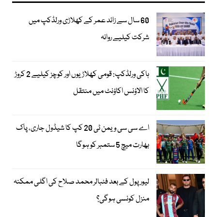
60 سال سے زائد عمر کے کھلاڑی ورلڈکپ میں
شرکت کیلیے روانہ
ہاکی ورلڈکپ: قومی کھلاڑیوں اور کوچز کیلیے 2 کروڑ
کا الاؤنس اکاؤنٹ میں منتقل
اے سی سی ویمن ٹی 20 کپ کا شیڈول جاری، پاک
بھارت میچ 5 ستمبر کو ہوگا
لیور پول کے بعد فٹبالر محمد صلاح کی اگلی ممکنہ
منزل کونسی ہوگی؟