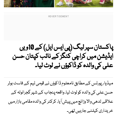
پاکستان سپر لیگ (پی ایس ایل) کے 10ویں
ایڈیشن میں کراچی کنگز کے نائب کپتان حسن
علی کی والدہ کو ڈاکوؤں نے لوٹ لیا۔
میڈیا رپورٹس کے مطابق نامعلوم ڈاکوؤں نے قومی ٹیم کے فاسٹ بولر
حسن علی کی والدہ کو لوٹ لیا، واقعہ پنجاب کے شہر گجرانولہ کے
علاقے لدھی والا وڑائچ میں پیش آیا، کرکٹر کی والدہ مقامی بازار میں
خریداری کیلئے جارہیں تھی۔