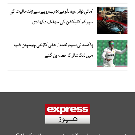
’مائی ٹوائز‘، رونالڈو نے 8 ارب روپے سے زائد مالیت کی
سپر کار کلیکشن کی جھلک دکھا دی
پاکستانی اسپنر نعمان علی کاؤنٹی چیمپئن شپ
میں لنکاشائر کا حصہ بن گئے