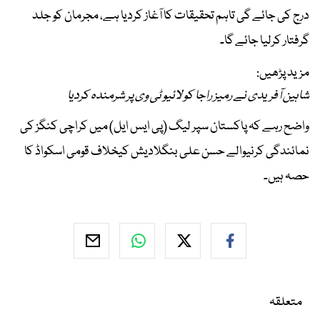
درج کی جائے گی تاہم تحقیقات کا آغاز کردیا ہے، مجرمان کو جلد
گرفتار کرلیا جائے گا۔
مزید پڑھیں:
شاہین آفریدی نے رمیز راجا کو لائیو ٹی وی پر شرمندہ کردیا
واضح رہے کہ پاکستان سپر لیگ (پی ایس ایل) میں کراچی کنگز کی
نمائندگی کرنیوالے حسن علی بنگلادیش کیخلاف قومی اسکواڈ کا
حصہ ہیں۔
متعلقہ