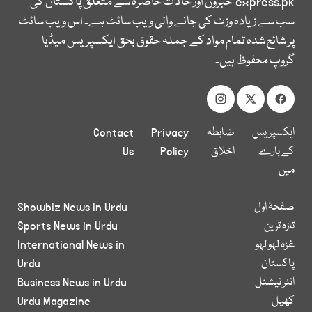
express.pk
خبروں اور حالات حاضرہ سے متعلق پاکستان کی
سب سے زیادہ وزٹ کی جانے والی ویب سائٹ ہے۔ اس ویب سائٹ
پر شائع شدہ تمام مواد کے جملہ حقوق بحق ایکسپریس میڈیا
گروپ محفوظ ہیں۔
ایکسپریس
ضابطہ
Privacy
Contact
کے بارے
اخلاق
Policy
Us
میں
صفحۂ اول
Showbiz News in Urdu
تازہ ترین
Sports News in Urdu
غزہ لہو لہو
International News in
پاکستان
Urdu
انٹر نیشنل
Business News in Urdu
کھیل
Urdu Magazine