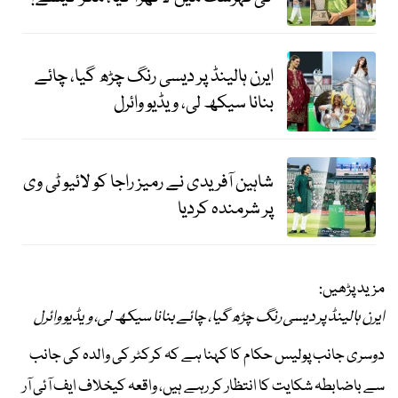
ایرن ہالینڈ پر دیسی رنگ چڑھ گیا، چائے
بنانا سیکھ لی، ویڈیو وائرل
شاہین آفریدی نے رمیز راجا کو لائیو ٹی وی
پر شرمندہ کردیا
مزید پڑھیں:
ایرن ہالینڈ پر دیسی رنگ چڑھ گیا، چائے بنانا سیکھ لی، ویڈیو وائرل
دوسری جانب پولیس حکام کا کہنا ہے کہ کرکٹر کی والدہ کی جانب
سے باضابطہ شکایت کا انتظار کر رہے ہیں، واقعہ کیخلاف ایف آئی آر