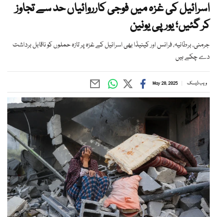
اسرائیل کی غزہ میں فوجی کارروائیاں حد سے تجاوز
کر گئیں؛ یورپی یونین
جرمنی، برطانیہ، فرانس اور کینیڈا بھی اسرائیل کے غزہ پر تازہ حملوں کو ناقابل برداشت
دے چکے ہیں
ویب ڈیسک
May 28, 2025