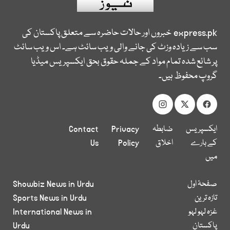
express.pk
خبروں اور حالات حاضرہ سے متعلق پاکستان کی
سب سے زیادہ وزٹ کی جانے والی ویب سائٹ ہے۔ اس ویب سائٹ
پر شائع شدہ تمام مواد کے جملہ حقوق بحق ایکسپریس میڈیا
گروپ محفوظ ہیں۔
ایکسپریس
ضابطہ
Privacy
Contact
کے بارے
اخلاق
Policy
Us
میں
صفحۂ اول
Showbiz News in Urdu
تازہ ترین
Sports News in Urdu
غزہ لہو لہو
International News in
پاکستان
Urdu