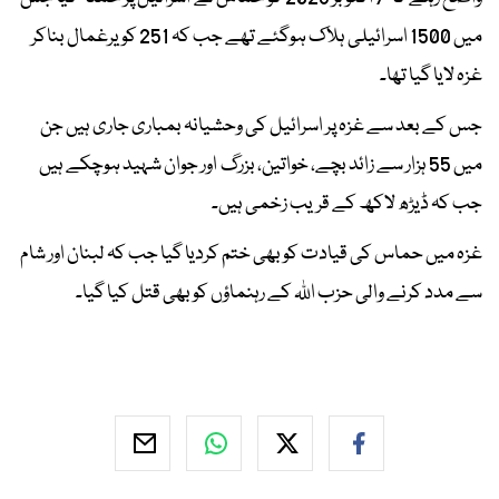
میں 1500 اسرائیلی ہلاک ہوگئے تھے جب کہ 251 کو یرغمال بناکر
غزہ لایا گیا تھا۔
جس کے بعد سے غزہ پر اسرائیل کی وحشیانہ بمباری جاری ہیں جن
میں 55 ہزار سے زائد بچے، خواتین، بزرگ اور جوان شہید ہوچکے ہیں
جب کہ ڈیڑھ لاکھ کے قریب زخمی ہیں۔
غزہ میں حماس کی قیادت کو بھی ختم کردیا گیا جب کہ لبنان اور شام
سے مدد کرنے والی حزب اللہ کے رہنماؤں کو بھی قتل کیا گیا۔