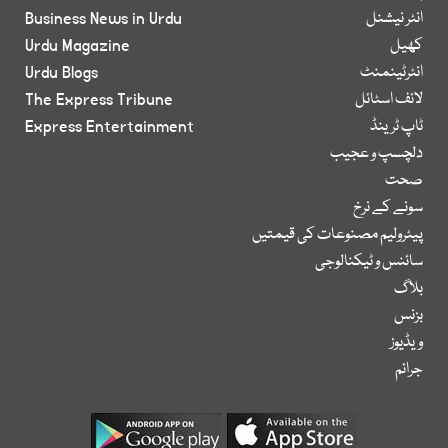
انٹر نیشنل
Business News in Urdu
کھیل
Urdu Magazine
انٹرٹینمنٹ
Urdu Blogs
لائف اسٹائل
The Express Tribune
ٹاپ ٹرینڈ
Express Entertainment
دلچسپ و عجیب
صحت
سونے کے نرخ
پیٹرولیم مصنوعات کی قیمتیں
سائنس و ٹیکنالوجی
بلاگ
بزنس
ویڈیوز
جرائم