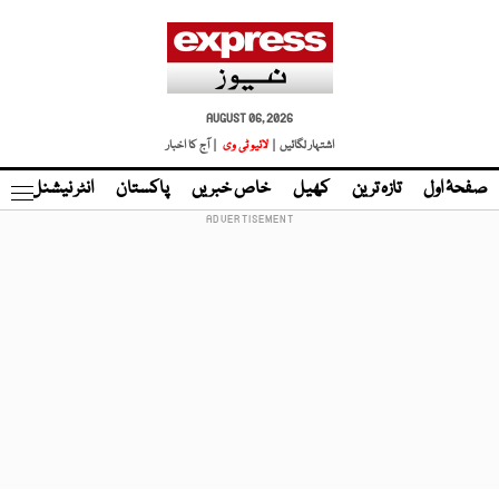
AUGUST 06, 2026
اشتہار لگائیں |
لائیو ٹی وی
| آج کا اخبار
صفحۂ اول
تازہ ترین
کھیل
خاص خبریں
پاکستان
انٹر نیشنل
ٹا