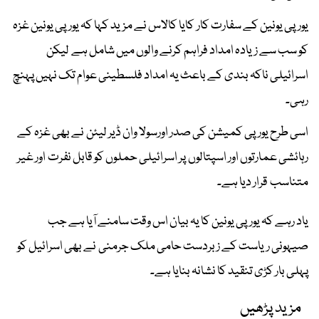
یورپی یونین کے سفارت کار کایا کالاس نے مزید کہا کہ یورپی یونین غزہ
کو سب سے زیادہ امداد فراہم کرنے والوں میں شامل ہے لیکن
اسرائیلی ناکہ بندی کے باعث یہ امداد فلسطینی عوام تک نہیں پہنچ
رہی۔
اسی طرح یورپی کمیشن کی صدر اورسولا وان ڈیر لیئن نے بھی غزہ کے
رہائشی عمارتوں اور اسپتالوں پر اسرائیلی حملوں کو قابل نفرت اور غیر
متناسب قرار دیا ہے۔
یاد رہے کہ یورپی یونین کا یہ بیان اس وقت سامنے آیا ہے جب
صیہونی ریاست کے زبردست حامی ملک جرمنی نے بھی اسرائیل کو
پہلی بار کڑی تنقید کا نشانہ بنایا ہے۔
مزید پڑھیں