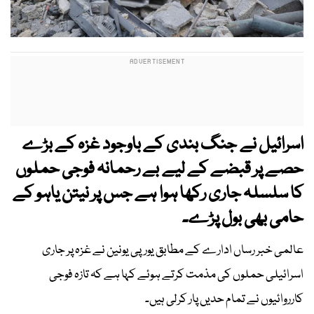
اسرائیل نے جنگ بندی کے باوجود غزہ کے بڑے
حصے پر قبضے کے لیے بے رحمانہ فوجی حملوں
کا سلسلہ جاری رکھا ہوا ہے جس پر نیتن یاہو کے
حامی بھی بول پڑے۔
عالمی خبر رساں ادارے کے مطابق یورپی یونین نے غزہ پر جاری
اسرائیلی حملوں کی مذمت کرتے ہوئے کہا ہے کہ تازہ فوجی
کارروائیوں نے تمام حدیں پار کرلی ہیں۔