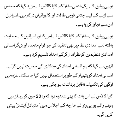
یورپی یونین کے ایک اعلیٰ سفارتکار کایا کالاس نے مزید کہا کہ حماس
سے لڑنے کے لیے جتنی فوجی طاقت اور کارروائیاں درکار ہیں۔ اسرائیل
اس سے تجاوز کر رہا ہے۔
یورپی یونین کے سفارتکار کایا کالاس نے امریکا اور اسرائیل کے حمایت
یافتہ نئے امدادی نظام پر بھی تنقید کی جو اقوام متحدہ اور دیگر انسانی
امدادی تنظیموں کو نظرانداز کرکے امداد تقسیم کرتا ہے۔
انھوں نے کہا کہ ہم انسانی امداد کی نجکاری کی حمایت نہیں کرتے۔
انسانی امداد کو ہتھیار کے طور پر استعمال نہیں کیا جا سکتا۔ غزہ میں
لوگوں کی تکلیف ناقابل برداشت ہو چکی ہے۔
کایا کالاس نے اس بات کا بھی عندیہ دیا کہ وہ 23 جون کو برسلز میں
ہونے والے یورپی وزرائے خارجہ کے اجلاس میں "متبادل آپشنز" پیش
کریں گی۔