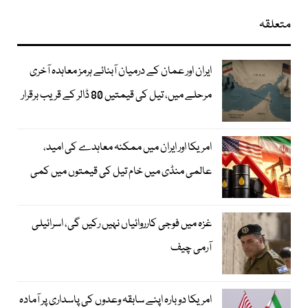
متعلقہ
ایران اور عمان کے درمیان آبنائے ہرمز معاہدہ آخری
مرحلے میں، تیل کی قیمتیں 80 ڈالر کے قریب برقرار
امریکا اور ایران میں ممکنہ معاہدے کی امید،
عالمی منڈی میں خام تیل کی قیمتوں میں کمی
غزہ میں فوجی کارروائیاں نہیں رکیں گی، اسرائیلی
آرمی چیف
امریکا دوبارہ اپنے سابقہ وعدوں کی پاسداری پر آمادہ