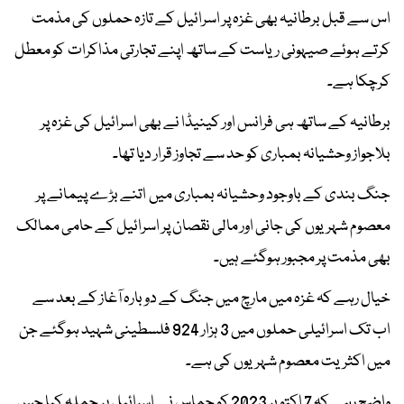
اس سے قبل برطانیہ بھی غزہ پر اسرائیل کے تازہ حملوں کی مذمت
کرتے ہوئے صیہونی ریاست کے ساتھ اپنے تجارتی مذاکرات کو معطل
کرچکا ہے۔
برطانیہ کے ساتھ ہی فرانس اور کینیڈا نے بھی اسرائیل کی غزہ پر
بلاجواز وحشیانہ بمباری کو حد سے تجاوز قرار دیا تھا۔
جنگ بندی کے باوجود وحشیانہ بمباری میں اتنے بڑے پیمانے پر
معصوم شہریوں کی جانی اور مالی نقصان پر اسرائیل کے حامی ممالک
بھی مذمت پر مجبور ہوگئے ہیں۔
خیال رہے کہ غزہ میں مارچ میں جنگ کے دوبارہ آغاز کے بعد سے
اب تک اسرائیلی حملوں میں 3 ہزار 924 فلسطینی شہید ہوگئے جن
میں اکثریت معصوم شہریوں کی ہے۔
واضح رہے کہ 7 اکتوبر 2023 کو حماس نے اسرائیل پر حملہ کیا جس