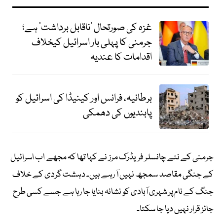
غزہ کی صورتحال ’ناقابل برداشت‘ ہے؛
جرمنی کا پہلی بار اسرائیل کیخلاف
اقدامات کا عندیہ
برطانیہ، فرانس اور کینیڈا کی اسرائیل کو
پابندیوں کی دھمکی
جرمنی کے نئے چانسلر فریڈرک مرز نے کہا تھا کہ مجھے اب اسرائیل
کے جنگی مقاصد سمجھ نہیں آ رہے ہیں۔ دہشت گردی کے خلاف
جنگ کے نام پر شہری آبادی کو نشانہ بنایا جا رہا ہے جسے کسی طرح
جائز قرار نہیں دیا جا سکتا۔