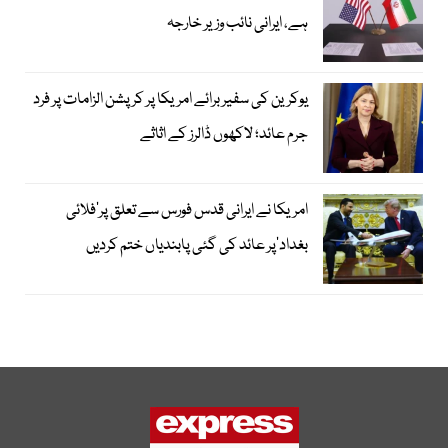
ہے، ایرانی نائب وزیر خارجہ
یوکرین کی سفیر برائے امریکا پر کرپشن الزامات پر فرد
جرم عائد؛ لاکھوں ڈالرز کے اثاثے
امریکا نے ایرانی قدس فورس سے تعلق پر’فلائی
بغداد‘پر عائد کی گئی پابندیاں ختم کردیں