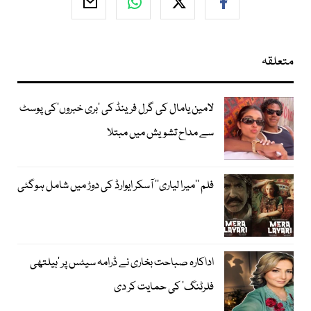
متعلقہ
لامین یامال کی گرل فرینڈ کی ’بری خبروں‘کی پوسٹ
سے مداح تشویش میں مبتلا
فلم ’’میرا لیاری‘‘ آسکر ایوارڈ کی دوڑ میں شامل ہوگئی
اداکارہ صباحت بخاری نے ڈرامہ سیٹس پر ’ہیلتھی
فلرٹنگ‘ کی حمایت کر دی