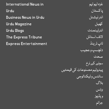
غزہ لہو لہو
International News in
پاکستان
Urdu
انٹر نیشنل
Business News in Urdu
کھیل
Urdu Magazine
انٹرٹینمنٹ
Urdu Blogs
لائف اسٹائل
The Express Tribune
ٹاپ ٹرینڈ
Express Entertainment
دلچسپ و عجیب
صحت
سونے کے نرخ
پیٹرولیم مصنوعات کی قیمتیں
سائنس و ٹیکنالوجی
بلاگ
بزنس
ویڈیوز
جرائم