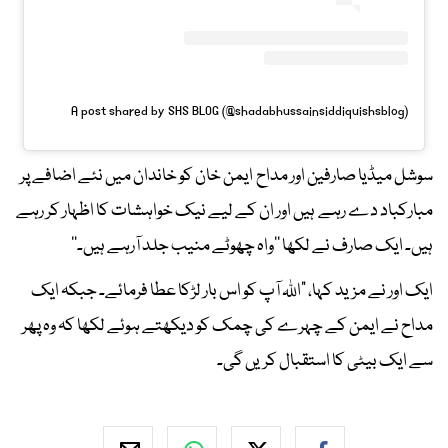
A post shared by SHS BLOG (@shadabhussainsiddiquishsblog)
سوشل میڈیا صارفین اور مداح ایمن خان کو خاندان میں نئے اضافے پر
مبارکباد دے رہے ہیں اور ان کے لیے نیک خواہشات کا اظہار کر رہے
ہیں۔ ایک صارف نے لکھا ’’واہ چھوٹے منیب جلد آرہے ہیں۔‘‘
ایک اور نے مزید کہا، "اللہ آپ کو اس بار لڑکا عطا فرمائے۔ جبکہ ایک
مداح نے ایمن کے چہرے کی چمک کو دیکھتے ہوئے لکھا کہ وہ پھر
سے ایک بیٹی کا استقبال کریں گی۔