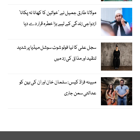
مولانا طارق جمیل نے ’خواتین کا کھانا نہ پکانا‘
ازدواجی زندگی کے لیے بڑا خطرہ قرار دے دیا
سجل علی کا نیا فوٹو شوٹ سوشل میڈیا پر شدید
تنقید اور مذاق کی زد میں
مبینہ فراڈ کیس: سلمان خان اور ان کی بہن کو
عدالتی سمن جاری