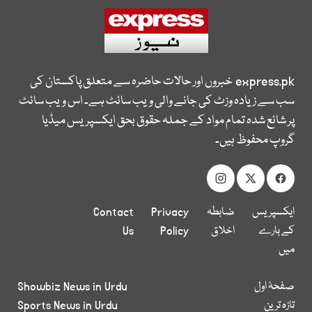
express.pk
خبروں اور حالات حاضرہ سے متعلق پاکستان کی
سب سے زیادہ وزٹ کی جانے والی ویب سائٹ ہے۔ اس ویب سائٹ
پر شائع شدہ تمام مواد کے جملہ حقوق بحق ایکسپریس میڈیا
گروپ محفوظ ہیں۔
ایکسپریس
ضابطہ
Privacy
Contact
کے بارے
اخلاق
Policy
Us
میں
صفحۂ اول
Showbiz News in Urdu
تازہ ترین
Sports News in Urdu