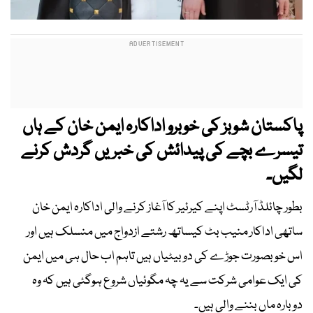
پاکستان شوبز کی خوبرو اداکارہ ایمن خان کے ہاں
تیسرے بچے کی پیدائش کی خبریں گردش کرنے
لگیں۔
بطور چائلڈ آرٹسٹ اپنے کیرئیر کا آغاز کرنے والی اداکارہ ایمن خان
ساتھی اداکار منیب بٹ کیساتھ رشتے ازدواج میں منسلک ہیں اور
اس خوبصورت جوڑے کی دو بیٹیاں ہیں تاہم اب حال ہی میں ایمن
کی ایک عوامی شرکت سے یہ چہ مگوئیاں شروع ہوگئی ہیں کہ وہ
دوبارہ ماں بننے والی ہیں۔