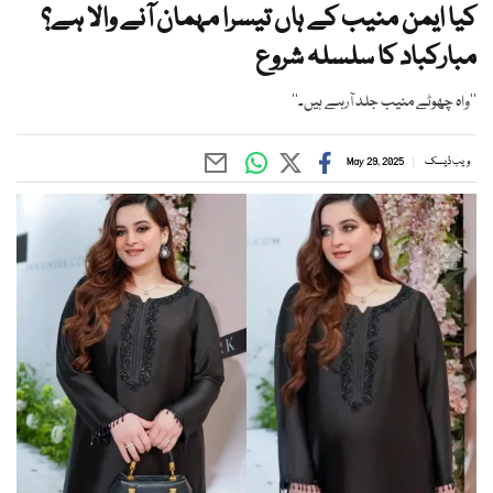
کیا ایمن منیب کے ہاں تیسرا مہمان آنے والا ہے؟
مبارکباد کا سلسلہ شروع
’’واہ چھوٹے منیب جلد آرہے ہیں۔‘‘
ویب ڈیسک
May 29, 2025