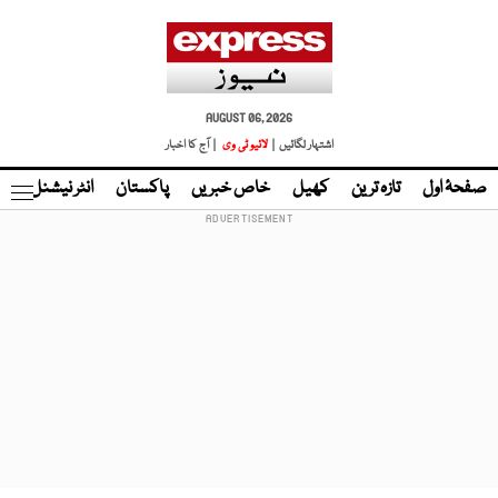
AUGUST 06, 2026
اشتہار لگائیں |
لائیو ٹی وی
| آج کا اخبار
صفحۂ اول
تازہ ترین
کھیل
خاص خبریں
پاکستان
انٹر نیشنل
ٹا