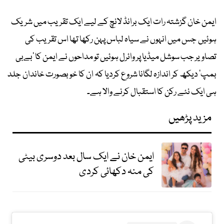
ایمن خان گزشتہ رات ایک برانڈ لانچ کے لیے ایک تقریب میں شریک
ہوئیں جس میں انہوں نے سیاہ لباس پہن رکھا تھا اس تقریب کی
تصاویر جب سوشل میڈیا پر وائرل ہوئیں تو مداحوں نے ایمن کا ’بےبی
بمپ‘ دیکھ کر اندازہ لگانا شروع کردیا کہ ان کا خوبصورت خاندان جلد
ہی ایک نئے رکن کا استقبال کرنے والا ہے۔
مزید پڑھیں
ایمن خان نے ایک سال بعد دوسری بیٹی
کی منہ دکھائی کردی