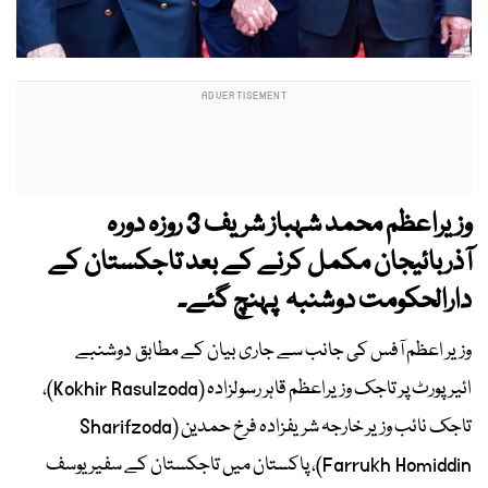
وزیراعظم محمد شہباز شریف 3 روزہ دورہ
آذربائیجان مکمل کرنے کے بعد تاجکستان کے
دارالحکومت دوشنبہ پہنچ گئے۔
وزیر اعظم آفس کی جانب سے جاری بیان کے مطابق دوشنبے
ائیرپورٹ پر تاجک وزیراعظم قاہر رسولزادہ (Kokhir Rasulzoda)،
تاجک نائب وزیر خارجہ شریفزادہ فرخ حمدین (Sharifzoda
Farrukh Homiddin)، پاکستان میں تاجکستان کے سفیر یوسف