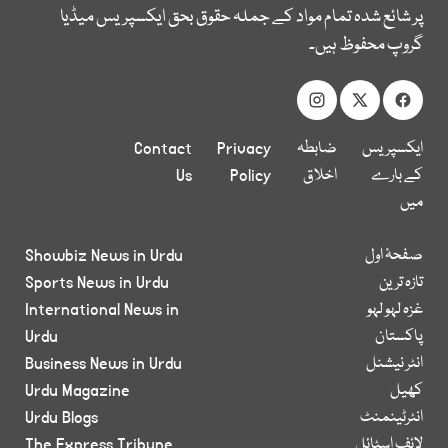
پر شائع شدہ تمام مواد کے جملہ حقوق بحق ایکسپریس میڈیا
گروپ محفوظ ہیں۔
ایکسپریس
ضابطہ
Privacy
Contact
کے بارے
اخلاق
Policy
Us
میں
صفحۂ اول
Showbiz News in Urdu
تازہ ترین
Sports News in Urdu
غزہ لہو لہو
International News in
پاکستان
Urdu
انٹر نیشنل
Business News in Urdu
کھیل
Urdu Magazine
انٹرٹینمنٹ
Urdu Blogs
لائف اسٹائل
The Express Tribune