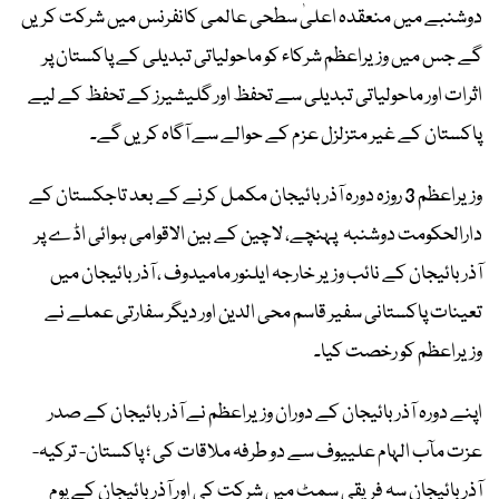
دوشنبے میں منعقدہ اعلیٰ سطحی عالمی کانفرنس میں شرکت کریں
گے جس میں وزیراعظم شرکاء کو ماحولیاتی تبدیلی کے پاکستان پر
اثرات اور ماحولیاتی تبدیلی سے تحفظ اور گلیشیرز کے تحفظ کے لیے
پاکستان کے غیر متزلزل عزم کے حوالے سے آگاہ کریں گے۔
وزیراعظم 3 روزہ دورہ آذربائیجان مکمل کرنے کے بعد تاجکستان کے
دارالحکومت دوشنبہ پہنچے، لاچین کے بین الاقوامی ہوائی اڈے پر
آذر بائیجان کے نائب وزیر خارجہ ایلنور مامیدوف ، آذر بائیجان میں
تعینات پاکستانی سفیر قاسم محی الدین اور دیگر سفارتی عملے نے
وزیراعظم کو رخصت کیا۔
اپنے دورہ آذر بائیجان کے دوران وزیراعظم نے آذر بائیجان کے صدر
عزت مآب الہام علییوف سے دو طرفہ ملاقات کی ؛ پاکستان- ترکیہ-
آذربائیجان سہ فریقی سمٹ میں شرکت کی اور آذر بائیجان کے یوم