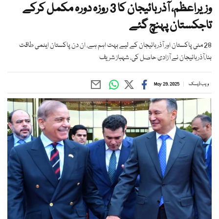
وزیراعظم، آذربائیجان کا 3 روزہ دورہ مکمل کرکے
تاجکستان پہنچ گئے
28 مئی پاکستان اور آذربائیجان کے لیے بہت اہم ہے، ان دن پاکستان ایٹمی طاقت
بنا،آذربائیجان نے آزادی حاصل کی، شہباز شریف
ویب ڈیسک
May 29, 2025