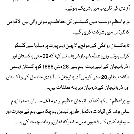
آزادی کی تقریب میں شریک ہوئے۔
وزیراعظم دوشنبہ میں گلیشئرز کی حفاظت پر ہونی والی بین الاقوامی
کانفرنس میں شرکت کریں گے۔
تاجکستان روانگی کے موقع پر لاچین ایئرپورٹ پر میڈیا سے گفتگو
کرتے ہوئے وزیراعظم شہباز شریف نے کہا کہ 28 مئی پاکستان اور
آذربائیجان کے لیے بہت اہم ہے، 28 مئی 1998 کو پاکستان ایٹمی
طاقت بنا اور 28 مئی کو ہی آذربائیجان نے آزادی حاصل کی، پاکستان
اور آذربائیجان کے درمیان دیرینہ تعلقات ہیں۔
وزیراعظم نے کہاکہ آذربائیجان عظیم برادر ملک ہے اور صدر الہام
علی یوف کی قیادت مکمل طور پر تبدیل ہوچکا ہے، ہم نے تجارت اور
سرمایہ کاری کے شعبوں میں مشترکہ تعاون پر بات چیت کی ہے۔