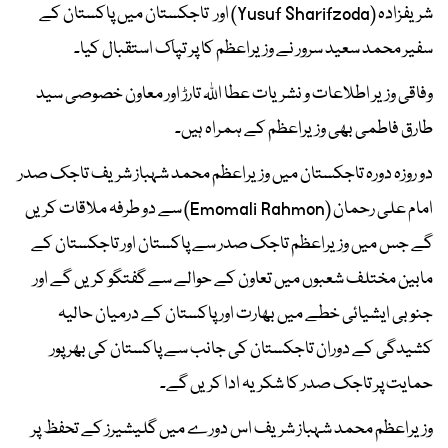
شریفزادہ (Yusuf Sharifzoda) اور تاجکستان میں پاکستان کے
سفیر محمد سعید سرور نے وزیراعظم کا پر تپاک استقبال کیا۔
وفاقی وزیر اطلاعات و نشریات عطا اللہ تارڑ اور معاون خصوصی سید
طارق فاطمی بھی وزیراعظم کے ہمراہ ہیں۔
دو روزہ دورہ تاجکستان میں وزیراعظم محمد شہباز شریف تاجک صدر
امام علی رحمان (Emomali Rahmon) سے دو طرفہ ملاقات کریں
گے جس میں وزیراعظم تاجک صدر سے پاکستان اور تاجکستان کے
مابین مختلف شعبوں میں تعاون کے حوالے سے گفتگو کریں گے اور
جنوبی ایشیائی خطے میں بھارت اور پاکستان کے درمیان حالیہ
کشیدگی کے دوران تاجکستان کی جانب سے پاکستان کی بھر پور
حمایت پر تاجک صدر کا شکریہ ادا کریں گے۔
وزیراعظم محمد شہباز شریف اس دورے میں گلیشیرز کے تحفظ پر