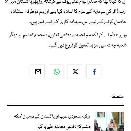
ان کا کہنا تھا کہ صدر الہام علی یوف نے گزشتہ روز پھر پاکستان میں 2
ارب ڈالر کی سرمایہ کے عزم کا اعادہ کیا ہے اور ہم دوطرفہ استفادہ
حاصل کرنے کے لیے اس سرمایہ کاری کے لیے تیار ہیں۔
وزیراعظم نے کہا کہ ہم تجارت، دفاعی تعاون، صحت، تعلیم اور دیگر
شعبہ جات میں مزید تعاون کو فروغ دیں گے۔
متعلقہ
ترکیہ، سعودی عرب اور پاکستان کے درمیان ’مکہ
مشترکہ دفاعی معاہدہ‘ طے پا گیا