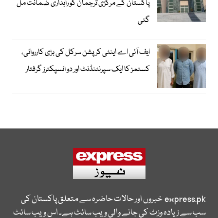
پاکستان کے مرکزی ترجمان کو راہداری ضمانت مل
گئی
ایف آئی اے اینٹی کرپشن سرکل کی بڑی کارروائی،
کسٹمز کا ایک سپرنٹنڈنٹ اور دو انسپکٹرز گرفتار
express.pk
خبروں اور حالات حاضرہ سے متعلق پاکستان کی
سب سے زیادہ وزٹ کی جانے والی ویب سائٹ ہے۔ اس ویب سائٹ