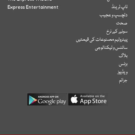
ٹاپ ٹرینڈ
Express Entertainment
دلچسپ و عجیب
صحت
سونے کے نرخ
پیٹرولیم مصنوعات کی قیمتیں
سائنس و ٹیکنالوجی
بلاگ
بزنس
ویڈیوز
جرائم