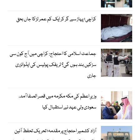
کراچی؛ پہاڑ سے گر کر ایک کم عمر لڑکا جاں بحق
جماعت اسلامی کا احتجاج: کراچی میں آج کون سی
سڑکیں بند ہوں گی؟ ٹریفک پولیس کی ایڈوائزری
جاری
وزیرِ اعظم کی مکہ مکرمہ میں قصر الصفا آمد،
سعودی ولی عہد نے استقبال کیا
آزاد کشمیر احتجاج پر مقدمہ؛ تحریک تحفظ آئین