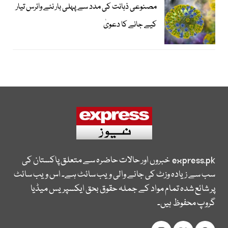
مصنوعی ذہانت کی مدد سے پہلی بار نئے وائرس تیار
کیے جانے کا دعویٰ
express.pk
خبروں اور حالات حاضرہ سے متعلق پاکستان کی
سب سے زیادہ وزٹ کی جانے والی ویب سائٹ ہے۔ اس ویب سائٹ
پر شائع شدہ تمام مواد کے جملہ حقوق بحق ایکسپریس میڈیا
گروپ محفوظ ہیں۔