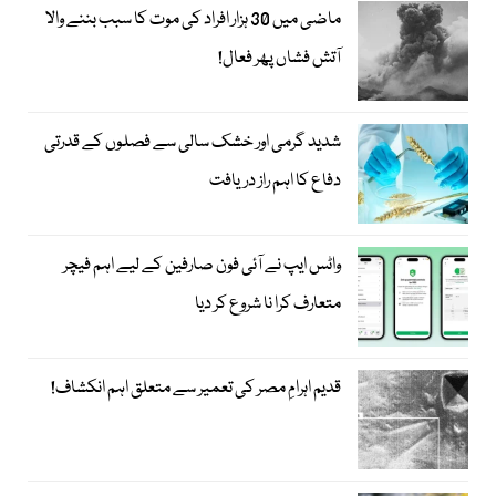
ماضی میں 30 ہزار افراد کی موت کا سبب بننے والا
آتش فشاں پھر فعال!
شدید گرمی اور خشک سالی سے فصلوں کے قدرتی
دفاع کا اہم راز دریافت
واٹس ایپ نے آئی فون صارفین کے لیے اہم فیچر
متعارف کرا نا شروع کر دیا
قدیم اہرامِ مصر کی تعمیر سے متعلق اہم انکشاف!