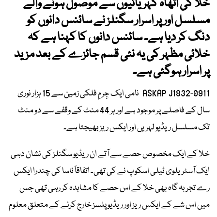
خلا کی اتھاہ گہریائیوں سے موصول ہونے والے
مسلسل اور پر اسرار سگنلز نے سائنس دانوں کو
دنگ کر دیا ہے۔ سائنس دانوں کا کہنا ہے کہ
خلائی مظہر کی یہ نئی قسم جائزے کے بعد مزید
پر اسرار ہوگئی ہے۔
ASKAP J1832-0911 نامی ایک جِرمِ فلکی زمین سے 15 ہزار نوری
سال کے فاصلے پر موجود ہے اور ہر 44 منٹ کے وقفے سے دو منٹ
تک مسلسل ریڈیو لہریں اور ایکس ریز بھیجتا ہے۔
خلا کے ایک مخصوص حصے سے آتے ان ریڈیو سگنلز کی نشان دہی
ایک آسٹریلوی ٹیلی اسکوپ نے کی تھی۔ اتفاقاً ناسا کی چندرا ایکس
رے تجربہ گاہ بھی خلا کے اس حصے کا مشاہدہ کر رہی تھی جس
میں اس شے کے ایکس ریز اور ریڈیو پلسز خارج کرنے کے متعلق معلوم