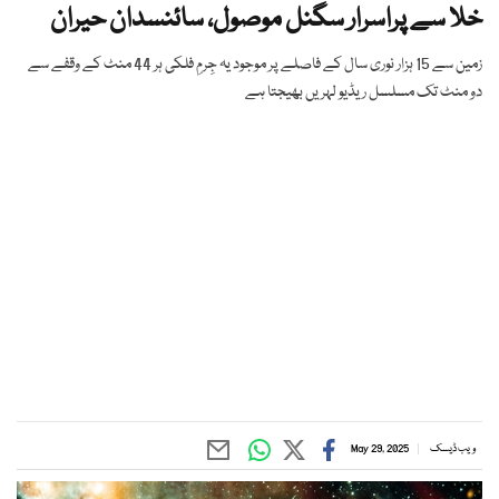
خلا سے پراسرار سگنل موصول، سائنسدان حیران
زمین سے 15 ہزار نوری سال کے فاصلے پر موجود یہ جِرمِ فلکی ہر 44 منٹ کے وقفے سے
دو منٹ تک مسلسل ریڈیو لہریں بھیجتا ہے
ویب ڈیسک
May 29, 2025