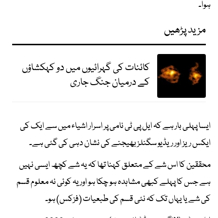
ہوا۔
مزید پڑھیں
کائنات کی گہرائیوں میں دو کہکشاؤں
کے درمیان جنگ جاری
ایسا پہلی بار ہے کہ ایل پی ٹی نامی پر اسرار اشیاء میں سے ایک کی
ایکس ریز اور ریڈیو سگنلز بھیجنے کی نشان دہی کی گئی ہے۔
محققین کا اس شے کے متعلق کہنا تھا کہ یہ شے کچھ ایسی نہیں
ہے جس کا پہلے کبھی مشاہدہ ہو چکا ہو اور یہ کوئی نہ معلوم قسم
کی شے یا یہاں تک کہ نئی قسم کی طبعیات (فزکس) ہو۔