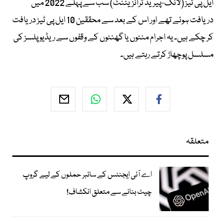
ایل پی ٹیز (لانگ-پیریڈ ٹرانزیئنٹ) سب سے پہلے 2022 میں
دریافت ہوئے تھے اور اس کے بعد سے محققین 10 ایل پی ٹیز دریافت
کر چکے ہیں۔ یہ اجرام منٹوں یا گھنٹوں کے وقفوں سے ریڈیو پلسز کی
مسلسل پوچھاڑ کرتے رہتے ہیں۔
متعلقہ
اے آئی ایجنٹس کے سائبر حملوں کے لیے گروپ
چیٹ بنانے سے متعلق انکشاف!