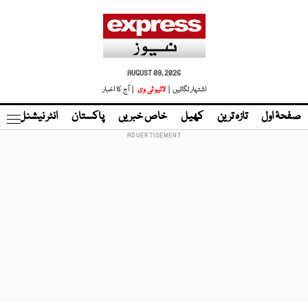
AUGUST 09, 2026
اشتہار لگائیں |
لائیو ٹی وی
| آج کا اخبار
صفحۂ اول
تازہ ترین
کھیل
خاص خبریں
پاکستان
انٹر نیشنل
ٹا