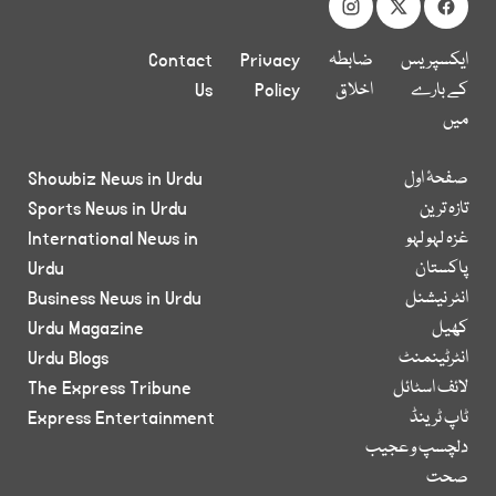
ایکسپریس
ضابطہ
Privacy
Contact
کے بارے
اخلاق
Policy
Us
میں
صفحۂ اول
Showbiz News in Urdu
تازہ ترین
Sports News in Urdu
غزہ لہو لہو
International News in
پاکستان
Urdu
انٹر نیشنل
Business News in Urdu
کھیل
Urdu Magazine
انٹرٹینمنٹ
Urdu Blogs
لائف اسٹائل
The Express Tribune
ٹاپ ٹرینڈ
Express Entertainment
دلچسپ و عجیب
صحت