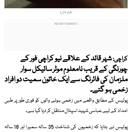
(فوٹو: فائل)
شہر قائد کے علاقے نیو کراچی فور کے
کراچی:
چورنگی کے قریب نامعلوم موٹر سائیکل سوار
ملزمان کی فائرنگ سے ایک خاتون سمیت دو افراد
زخمی ہو گئے۔
پولیس کے مطابق واقعے میں زخمی ہونے والوں کو فوری طور پر طبی
امداد کے لیے عباسی شہید اسپتال منتقل کر دیا گیا ہے۔
پولیس نے بتایا کہ زخمیوں کی شناخت 35 سالہ سمیرا اور 18 سالہ