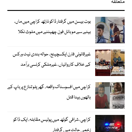
متعلقہ
بوٹ بیسن میں گرفتار ڈاکو نارتھ کراچی میں ماں،
بیٹے سے موبائل فون چھیننے میں ملوث نکلا
غیرقانونی فارن ایکسچینج، حوالہ ہندی نیٹ ورکس
کے خلاف کارروائیاں، غیرملکی کرنسی برآمد
کراچی میں افسوسناک واقعہ، گھریلو تنازع پر باپ کے
ہاتھوں بیٹا قتل
کراچی، شرافی گوٹھ میں پولیس مقابلہ، ایک ڈاکو
زخمی حالت میں گرفتار