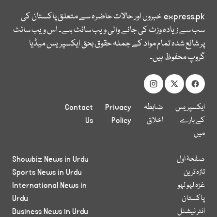
express.pk
خبروں اور حالات حاضرہ سے متعلق پاکستان کی
سب سے زیادہ وزٹ کی جانے والی ویب سائٹ ہے۔ اس ویب سائٹ
پر شائع شدہ تمام مواد کے جملہ حقوق بحق ایکسپریس میڈیا
گروپ محفوظ ہیں۔
ایکسپریس
ضابطہ
Privacy
Contact
کے بارے
اخلاق
Policy
Us
میں
صفحۂ اول
Showbiz News in Urdu
تازہ ترین
Sports News in Urdu
غزہ لہو لہو
International News in
پاکستان
Urdu
انٹر نیشنل
Business News in Urdu