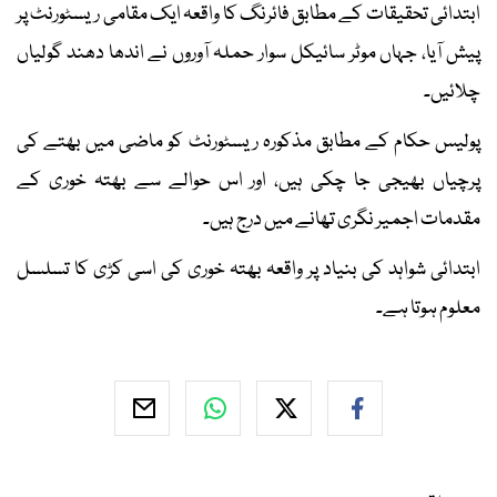
ابتدائی تحقیقات کے مطابق فائرنگ کا واقعہ ایک مقامی ریسٹورنٹ پر
پیش آیا، جہاں موٹر سائیکل سوار حملہ آوروں نے اندھا دھند گولیاں
چلائیں۔
پولیس حکام کے مطابق مذکورہ ریسٹورنٹ کو ماضی میں بھتے کی
پرچیاں بھیجی جا چکی ہیں، اور اس حوالے سے بھتہ خوری کے
مقدمات اجمیر نگری تھانے میں درج ہیں۔
ابتدائی شواہد کی بنیاد پر واقعہ بھتہ خوری کی اسی کڑی کا تسلسل
معلوم ہوتا ہے۔