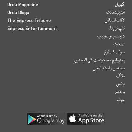
کھیل
Urdu Magazine
انٹرٹینمنٹ
Urdu Blogs
لائف اسٹائل
The Express Tribune
ٹاپ ٹرینڈ
Express Entertainment
دلچسپ و عجیب
صحت
سونے کے نرخ
پیٹرولیم مصنوعات کی قیمتیں
سائنس و ٹیکنالوجی
بلاگ
بزنس
ویڈیوز
جرائم