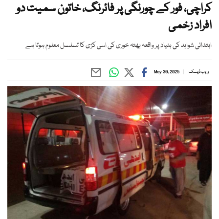
کراچی، فور کے چورنگی پر فائرنگ، خاتون سمیت دو
افراد زخمی
ابتدائی شواہد کی بنیاد پر واقعہ بھتہ خوری کی اسی کڑی کا تسلسل معلوم ہوتا ہے
ویب ڈیسک
May 30, 2025