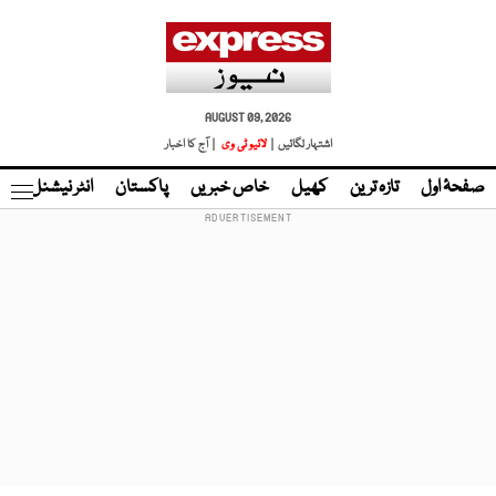
AUGUST 09, 2026
اشتہار لگائیں |
لائیو ٹی وی
| آج کا اخبار
صفحۂ اول
تازہ ترین
کھیل
خاص خبریں
پاکستان
انٹر نیشنل
ٹا