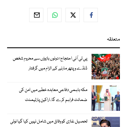
متعلقہ
پی ٹی آئی احتجاج؛ دونوں بازوؤں سے محروم شخص
ڈنڈے و پتھر مارنے کے الزام میں گرفتار
مکہ باہمی دفاعی معاہدہ خطے میں امن کی
ضمانت فراہم کرے گا، اراکین پارلیمنٹ
تحصیل غازی کو وفاق میں شامل نہیں کیا گیا نوٹی