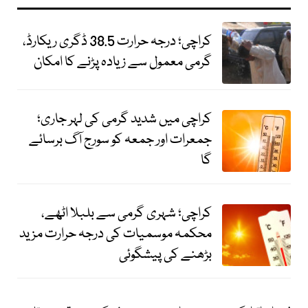
کراچی؛ درجہ حرارت 38.5 ڈگری ریکارڈ،
گرمی معمول سے زیادہ پڑنے کا امکان
کراچی میں شدید گرمی کی لہر جاری؛
جمعرات اور جمعہ کو سورج آگ برسائے
گا
کراچی؛ شہری گرمی سے بلبلا اٹھے،
محکمہ موسمیات کی درجہ حرارت مزید
بڑھنے کی پیشگوئی