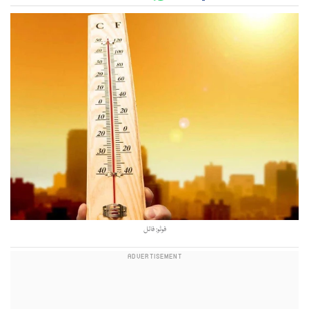
فوٹو: فائل