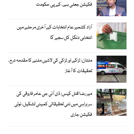
فکیشن جعلی ہے، کے پی حکومت
آزاد کشمیر عام انتخابات کے آخری مرحلے میں
انتخابی دنگل کل سجے گا
ملتان: لڑکے اور لڑکی کی لاشیں ملنے کا مقدمہ درج،
تحقیقات کا آغاز
میر رضا قتل کیس: ڈی آئی جی عامر فاروقی کی
سربراہی میں نئی تحقیقاتی کمیٹی تشکیل، نوٹی
فکیشن جاری