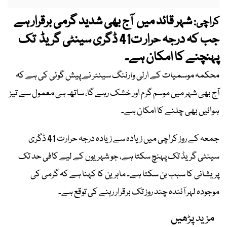
شہر قائد میں آج بھی شدید گرمی برقرار ہے
کراچی:
جب کہ درجہ حرار ت41 ڈگری سینٹی گریڈ تک
پہنچنے کا امکان ہے۔
محکمہ موسمیات کے ارلی وارننگ سینٹر نے پیش گوئی کی ہے کہ
آج بھی شہر میں موسم گرم اور خشک رہے گا، ساتھ ہی معمول سے تیز
ہوائیں بھی چلنے کا امکان ہے۔
جمعہ کے روز کراچی میں زیادہ سے زیادہ درجہ حرارت 41 ڈگری
سینٹی گریڈ تک پہنچ سکتا ہے، جو شہریوں کے لیے کافی حد تک
پریشانی کا سبب بن سکتا ہے۔ ماہرین کا کہنا ہے کہ گرمی کی
موجودہ لہر آئندہ چند روز تک برقرار رہنے کی توقع ہے۔
مزید پڑھیں