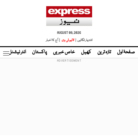
AUGUST 09, 2026
اشتہار لگائیں |
لائیو ٹی وی
| آج کا اخبار
صفحۂ اول
تازہ ترین
کھیل
خاص خبریں
پاکستان
انٹر نیشنل
ٹا