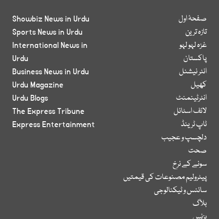
صفحۂ اول
Showbiz News in Urdu
تازہ ترین
Sports News in Urdu
غزہ لہو لہو
International News in
پاکستان
Urdu
انٹر نیشنل
Business News in Urdu
کھیل
Urdu Magazine
انٹرٹینمنٹ
Urdu Blogs
لائف اسٹائل
The Express Tribune
ٹاپ ٹرینڈ
Express Entertainment
دلچسپ و عجیب
صحت
سونے کے نرخ
پیٹرولیم مصنوعات کی قیمتیں
سائنس و ٹیکنالوجی
بلاگ
بزنس