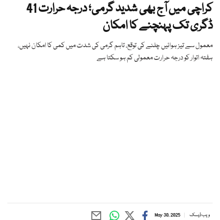
کراچی میں آج بھی شدید گرمی؛ درجہ حرارت 41
ڈگری تک پہنچنے کا امکان
معمول سے تیز ہوائیں چلنے کی توقع، تاہم گرمی کی شدت میں کمی کا امکان نہیں،
ہفتہ اتوار کو درجہ حرارت معمولی کم ہو سکتا ہے
ویب ڈیسک
May 30, 2025