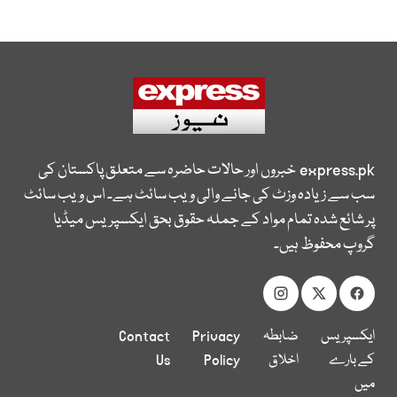
express.pk
خبروں اور حالات حاضرہ سے متعلق پاکستان کی
سب سے زیادہ وزٹ کی جانے والی ویب سائٹ ہے۔ اس ویب سائٹ
پر شائع شدہ تمام مواد کے جملہ حقوق بحق ایکسپریس میڈیا
گروپ محفوظ ہیں۔
ایکسپریس
ضابطہ
Privacy
Contact
کے بارے
اخلاق
Policy
Us
میں