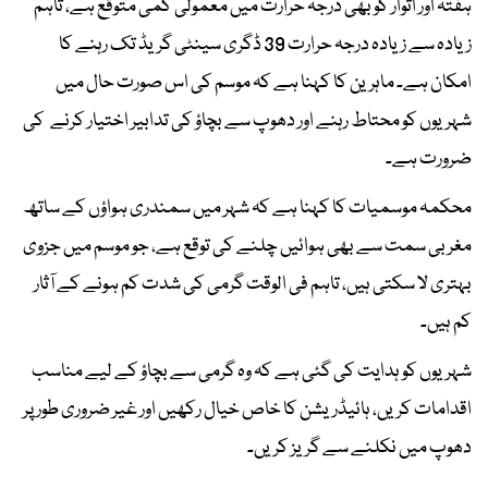
ہفتہ اور اتوار کو بھی درجہ حرارت میں معمولی کمی متوقع ہے، تاہم
زیادہ سے زیادہ درجہ حرارت 39 ڈگری سینٹی گریڈ تک رہنے کا
امکان ہے۔ ماہرین کا کہنا ہے کہ موسم کی اس صورت حال میں
شہریوں کو محتاط رہنے اور دھوپ سے بچاؤ کی تدابیر اختیار کرنے کی
ضرورت ہے۔
محکمہ موسمیات کا کہنا ہے کہ شہر میں سمندری ہواؤں کے ساتھ
مغربی سمت سے بھی ہوائیں چلنے کی توقع ہے، جو موسم میں جزوی
بہتری لا سکتی ہیں، تاہم فی الوقت گرمی کی شدت کم ہونے کے آثار
کم ہیں۔
شہریوں کو ہدایت کی گئی ہے کہ وہ گرمی سے بچاؤ کے لیے مناسب
اقدامات کریں، ہائیڈریشن کا خاص خیال رکھیں اور غیر ضروری طور پر
دھوپ میں نکلنے سے گریز کریں۔