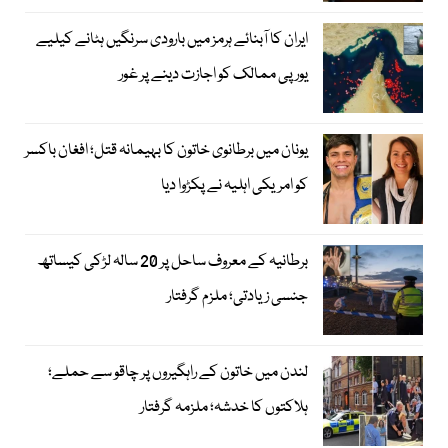
ایران کا آبنائے ہرمز میں بارودی سرنگیں ہٹانے کیلیے
یورپی ممالک کو اجازت دینے پر غور
یونان میں برطانوی خاتون کا بہیمانہ قتل؛ افغان باکسر
کو امریکی اہلیہ نے پکڑوا دیا
برطانیہ کے معروف ساحل پر 20 سالہ لڑکی کیساتھ
جنسی زیادتی؛ ملزم گرفتار
لندن میں خاتون کے راہگیروں پر چاقو سے حملے؛
ہلاکتوں کا خدشہ؛ ملزمہ گرفتار