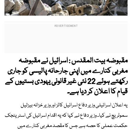
مقبوضہ بیت المقدس : اسرائیل نے مقبوضہ
مغربی کنارے میں اپنی جارحانہ پالیسی کو جاری
رکھتے ہوئے 22 نئی غیر قانونی یہودی بستیوں کے
قیام کا اعلان کر دیا ہے۔
یہ اعلان اسرائیلی وزیر دفاع اسرائیل کاٹز اور وزیر خزانہ بیزلیل
سموٹریچ نے کیا۔ وزیر دفاع نے کہا کہ یہ اقدام اسرائیل کی اسٹریٹجک
حکمت عملی کا حصہ ہے جس کا مقصد مغربی کنارے میں