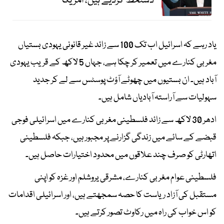
دستخط کردیے ہیں، امریکا
یاد رہے کہ اسرائیل اب تک 100 سے زائد غیر قانونی یہودی بستیاں
مغربی کنارے میں تعمیر کر چکا ہے، جہاں 5 لاکھ کے قریب یہودی
آباد ہیں۔ ان بستیوں میں چھوٹے آؤٹ پوسٹس سے لے کر جدید
سہولیات سے آراستہ آبادیاں شامل ہیں۔
ادھر 30 لاکھ سے زائد فلسطینی مغربی کنارے میں اسرائیلی فوجی
قبضے کے سائے میں زندگی گزارنے پر مجبور ہیں، جبکہ فلسطینی
اتھارٹی کو صرف چند علاقوں میں محدود اختیارات حاصل ہیں۔
فلسطینی عوام مغربی کنارے، مشرقی یروشلم اور غزہ کو اپنی
مستقبل کی آزاد ریاست کا حصہ سمجھتے ہیں، اور اسرائیلی اقدامات
کو اس خواب کی راہ میں رکاوٹ تصور کرتے ہیں۔