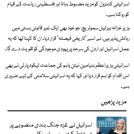
اسرائیلی کنٹرول کو مزید مضبوط بنانا اور فلسطینی ریاست کے قیام
کو روکنا ہے۔
وزیر خزانہ بیزلیل سموٹریچ، جو خود بھی ایک غیر قانونی بستی میں
رہائش پذیر ہیں، نے اسے "تاریخی فیصلہ" قرار دیا۔ ان کا کہنا تھا کہ یہ
عمل اسرائیل اور اردن کی سرحد پر یہودی موجودگی کو تقویت دے گا۔
اسرائیلی وزیراعظم بنیامین نیتن یاہو کی جماعت لیکود پارٹی نے بھی
اس اقدام کو اہم قرار دیا اور کہا کہ یہ اسرائیلی سلامتی کے لیے ضروری
ہے۔
مزید پڑھیں
اسرائیل نے غزہ جنگ بندی منصوبے پر