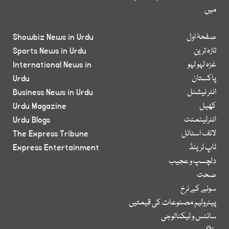
میں
صفحۂ اول
Showbiz News in Urdu
تازہ ترین
Sports News in Urdu
غزہ لہو لہو
International News in
پاکستان
Urdu
انٹر نیشنل
Business News in Urdu
کھیل
Urdu Magazine
انٹرٹینمنٹ
Urdu Blogs
لائف اسٹائل
The Express Tribune
ٹاپ ٹرینڈ
Express Entertainment
دلچسپ و عجیب
صحت
سونے کے نرخ
پیٹرولیم مصنوعات کی قیمتیں
سائنس و ٹیکنالوجی