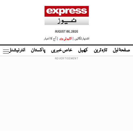
AUGUST 06, 2026
اشتہار لگائیں |
لائیو ٹی وی
| آج کا اخبار
صفحۂ اول
تازہ ترین
کھیل
خاص خبریں
پاکستان
انٹر نیشنل
ٹا