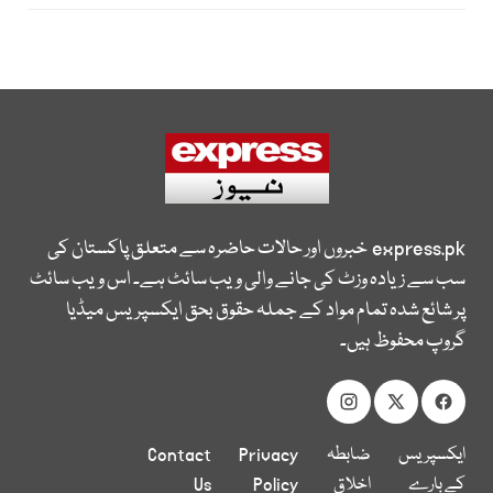
express.pk
خبروں اور حالات حاضرہ سے متعلق پاکستان کی
سب سے زیادہ وزٹ کی جانے والی ویب سائٹ ہے۔ اس ویب سائٹ
پر شائع شدہ تمام مواد کے جملہ حقوق بحق ایکسپریس میڈیا
گروپ محفوظ ہیں۔
ایکسپریس
ضابطہ
Privacy
Contact
کے بارے
اخلاق
Policy
Us