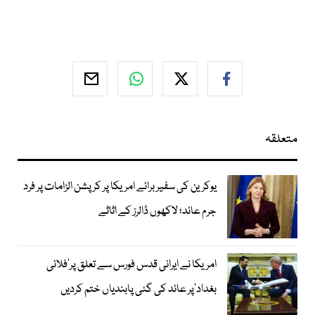
متعلقہ
یوکرین کی سفیر برائے امریکا پر کرپشن الزامات پر فرد
جرم عائد؛ لاکھوں ڈالرز کے اثاثے
امریکا نے ایرانی قدس فورس سے تعلق پر’فلائی
بغداد‘پر عائد کی گئی پابندیاں ختم کردیں