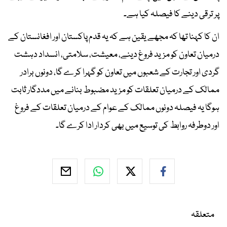
پر ترقی دینے کا فیصلہ کیا ہے۔
ان کا کہنا تھا کہ مجھے یقین ہے کہ یہ قدم پاکستان اور افغانستان کے
درمیان تعاون کو مزید فروغ دینے، معیشت، سلامتی، انسداد دہشت
گردی اور تجارت کے شعبوں میں تعاون کو گہرا کرے گا، دونوں برادر
ممالک کے درمیان تعلقات کو مزید مضبوط بنانے میں مددگار ثابت
ہوگا یہ فیصلہ دونوں ممالک کے عوام کے درمیان تعلقات کے فروغ
اور دوطرفہ روابط کی توسیع میں بھی کردار ادا کرے گا۔
متعلقہ