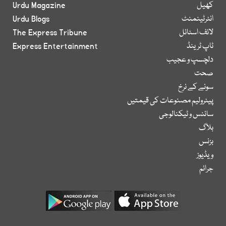
کھیل
Urdu Magazine
انٹرٹینمنٹ
Urdu Blogs
لائف اسٹائل
The Express Tribune
ٹاپ ٹرینڈ
Express Entertainment
دلچسپ و عجیب
صحت
سونے کے نرخ
پیٹرولیم مصنوعات کی قیمتیں
سائنس و ٹیکنالوجی
بلاگ
بزنس
ویڈیوز
جرائم