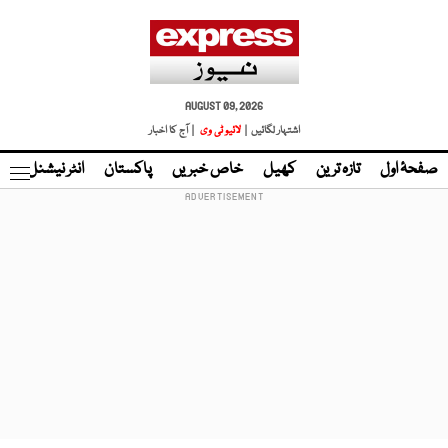
AUGUST 09, 2026
اشتہار لگائیں |
لائیو ٹی وی
| آج کا اخبار
صفحۂ اول
تازہ ترین
کھیل
خاص خبریں
پاکستان
انٹر نیشنل
ٹا