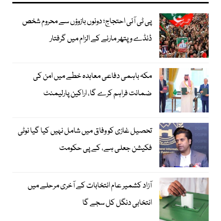
پی ٹی آئی احتجاج؛ دونوں بازوؤں سے محروم شخص
ڈنڈے و پتھر مارنے کے الزام میں گرفتار
مکہ باہمی دفاعی معاہدہ خطے میں امن کی
ضمانت فراہم کرے گا، اراکین پارلیمنٹ
تحصیل غازی کو وفاق میں شامل نہیں کیا گیا نوٹی
فکیشن جعلی ہے، کے پی حکومت
آزاد کشمیر عام انتخابات کے آخری مرحلے میں
انتخابی دنگل کل سجے گا