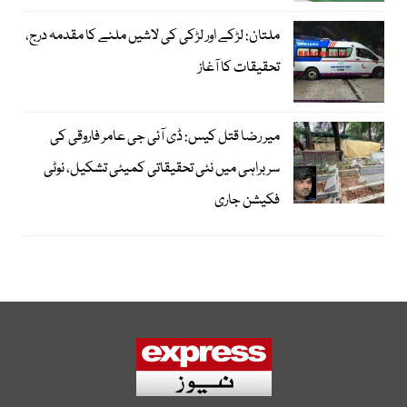
ملتان: لڑکے اور لڑکی کی لاشیں ملنے کا مقدمہ درج،
تحقیقات کا آغاز
میر رضا قتل کیس: ڈی آئی جی عامر فاروقی کی
سربراہی میں نئی تحقیقاتی کمیٹی تشکیل، نوٹی
فکیشن جاری