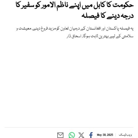
حکومت کا کابل میں اپنے ناظم الامور کو سفیر کا
درجہ دینے کا فیصلہ
یہ فیصلہ پاکستان اور افغانستان کے درمیان تعاون کو مزید فروغ دینے، معیشت و
سلامتی کے لیے بہترین ثابت ہوگا، اسحاق ڈار
ویب ڈیسک
May 30, 2025