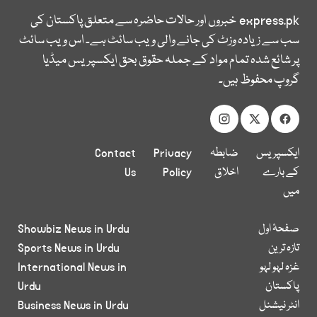
express.pk
خبروں اور حالات حاضرہ سے متعلق پاکستان کی
سب سے زیادہ وزٹ کی جانے والی ویب سائٹ ہے۔ اس ویب سائٹ
پر شائع شدہ تمام مواد کے جملہ حقوق بحق ایکسپریس میڈیا
گروپ محفوظ ہیں۔
ایکسپریس
ضابطہ
Privacy
Contact
کے بارے
اخلاق
Policy
Us
میں
صفحۂ اول
Showbiz News in Urdu
تازہ ترین
Sports News in Urdu
غزہ لہو لہو
International News in
پاکستان
Urdu
انٹر نیشنل
Business News in Urdu