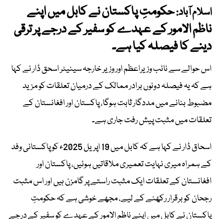
حکومتِ پاکستان نے کابل میں اپنے
اسلام آباد:
ناظم الامور کے عہدے کو سفیر کے درجے پر ترقی
دینے کا فیصلہ کیا ہے۔
اس حوالے سے نائب وزیراعظم اور وزیر خارجہ سینیٹر اسحق ڈار نے کہا
ہے کہ یہ فیصلہ دونوں برادر ممالک کے درمیان تعلقات کو مزید
مضبوط بنانے میں مددگار ثابت ہوگا، پاکستان اور افغانستان کے
تعلقات میں مثبت پیش رفت جاری ہے۔
اسحاق ڈار نے کہا ہے کہ کابل میں 19 اپریل 2025ء کو پاکستانی وفد
کے ہمراہ میری نہایت تعمیری ملاقاتیں ہوئیں، پاکستان اور
افغانستان کے تعلقات ایک مثبت راستے پر گامزن ہیں اور اس مثبت
رجحان کو برقرار رکھنے کے لیے، مجھے خوشی ہے کہ حکومتِ
پاکستان نے کابل میں اپنے ناظم الامور کے عہدے کو سفیر کے درجے