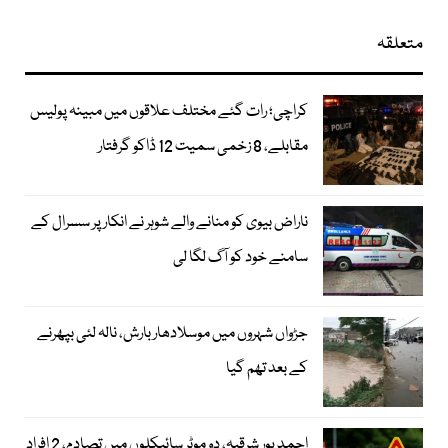
متعلقہ
کراچی؛ رات گئے مختلف علاقوں میں مبینہ پولیس
مقابلے، 8 زخمی سمیت 12 ڈاکو گرفتار
ناراض بیوی کو منانے والے شوہر نے انکار پر سسرال کے
سامنے خود کو آگ لگا لی
جڑواں شہروں میں موسلادھار بارش، نالہ لئی بپھرنے
کے بعد تھم گیا
احمد پور شرقیہ، دو موٹر سائیکلوں میں تصادم، 2 افراد