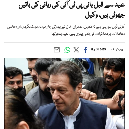
عید سے قبل بانی پی ٹی آئی کی رہائی کی باتیں
جھوٹی ہیں، وکیل
کوئی ڈیل ہو رہی ہے نہ ڈھیل، عمران خان نے بھارتی جارحیت، دہشتگردی اور معاشی
معاملات پر مذاکرات کی ہامی بھری ہے، نعیم پنجوتھا
ویب ڈیسک
May 31, 2025