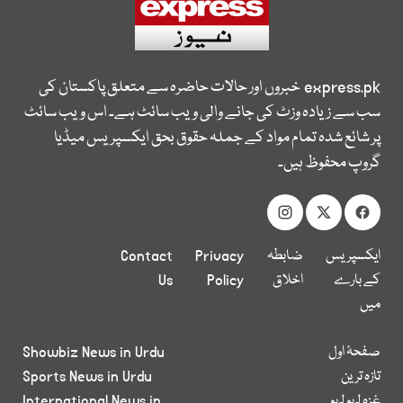
express.pk
خبروں اور حالات حاضرہ سے متعلق پاکستان کی
سب سے زیادہ وزٹ کی جانے والی ویب سائٹ ہے۔ اس ویب سائٹ
پر شائع شدہ تمام مواد کے جملہ حقوق بحق ایکسپریس میڈیا
گروپ محفوظ ہیں۔
ایکسپریس
ضابطہ
Privacy
Contact
کے بارے
اخلاق
Policy
Us
میں
صفحۂ اول
Showbiz News in Urdu
تازہ ترین
Sports News in Urdu
غزہ لہو لہو
International News in