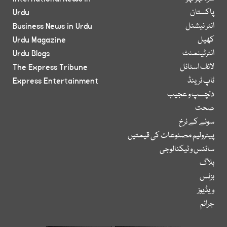
پاکستان
Urdu
انٹر نیشنل
Business News in Urdu
کھیل
Urdu Magazine
انٹرٹینمنٹ
Urdu Blogs
لائف اسٹائل
The Express Tribune
ٹاپ ٹرینڈ
Express Entertainment
دلچسپ و عجیب
صحت
سونے کے نرخ
پیٹرولیم مصنوعات کی قیمتیں
سائنس و ٹیکنالوجی
بلاگ
بزنس
ویڈیوز
جرائم