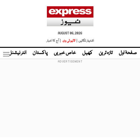
AUGUST 06, 2026
اشتہار لگائیں |
لائیو ٹی وی
| آج کا اخبار
صفحۂ اول
تازہ ترین
کھیل
خاص خبریں
پاکستان
انٹر نیشنل
ٹا