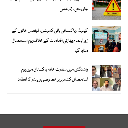
جاں بحق، 3 زخمی
کینیڈا، پاکستانی ہائی کمیشن، قونصل خانوں کے
زیر اہتمام بھارتی اقدامات کے خلاف یوم استحصال
منایا گیا
واشنگٹن میں سفارت خانہ پاکستان میں یوم
استحصال کشمیر پر خصوصی ویبنار کا انعقاد