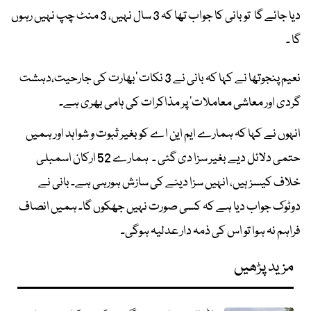
دیا جائے گا تو بانی کا جواب تھا کہ 3 سال نہیں، 3 منٹ چپ نہیں رہوں
گا ۔
نعیم پنجوتھا نے کہا کہ بانی نے 3 نکات ’بھارت کی جارحیت،دہشت
گردی اور معاشی معاملات‘ پر مذاکرات کی ہامی بھری ہے۔
انہوں نے کہا کہ ہمارے ایم این اے کو بغیر ثبوت و شواہد اور ہمیں
حتمی دلائل دیے بغیر سزا دی گئی ۔ ہمارے 52 ارکان اسمبلی
خلاف کیسز ہیں، انہیں سزا دینے کی سازش ہورہی ہے۔ بانی نے
دوٹوک جواب دیا ہے کہ کسی صورت نہیں جھکوں گا۔ ہمیں انصاف
فراہم نہ ہوا تو اس کی ذمہ دار عدلیہ ہوگی۔
مزید پڑھیں