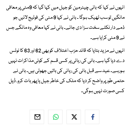
انہوں نے کہا کہ بانی چیئرمین کو جیل میں کہا گیا کہ 9مئی پر معافی
مانگیں تو سب ٹھیک ہوگا ۔ بانی نے کہا 9 مئی کی فوٹیج لائیں جو
ذمے دار نکلے سخت سزا دی جائے۔ بانی نے کہا معافی وہ مانگے جس
نے 9 مئی کرایا ہے۔
انہوں نے مزید بتایا کہ قائد حزب اختلاف کو بھی 62 اور 63 کا نوٹس
دے دیا گیا ہے۔ بانی کی رہائی پر کسی قسم کے کوئی مذاکرات نہیں
ہورہے۔ عید سے قبل بانی کی رہائی کی باتیں جھوٹی ہیں۔ بانی نے
حتمی طور پر واضح کر دیا کہ ملک کی خاطر جیل یا پھر بات کرو، ڈیل
کسی صورت نہیں ہوگی۔