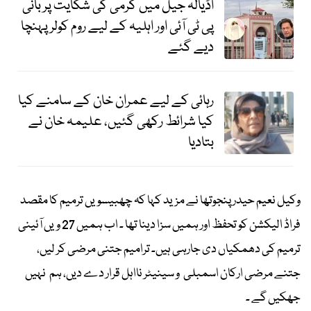
اڈیالہ جیل میں گرمی کی شکایت پر بانی
پی ٹی آئی اور اہلیہ کے لیے روم کولر پہنچا
دیے گئے
رہائی کے لیے عمران خان کے سامنے کیا
کیا شرائط رکھی گئیں، علیمہ خان نے
بتادیا
وکیل نعیم حیدر پنجوتھا نے مزید کہا کہ چھبیسویں ترمیم کا مقصد
فراڈ الیکشن کو تحفظ اور ہمیں سزا دینا تھا ۔ اب ہمیں 27 ویں آئینی
ترمیم کی دھمکیاں دی جارہی ہیں۔ ترامیم جتنی مرضی کر لیں،
جتنے مرضی ارکان اسمبلی و سینیٹر نااہل قرار دے دیں، ہم نہیں
جھکیں گے ۔