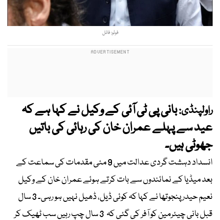
فوٹو: فائل
بانی پی ٹی آئی کے وکیل نے کہا ہے کہ
راولپنڈی:
عید سے پہلے عمران خان کی رہائی کی باتیں
جھوٹی ہیں۔
انسداد دہشت گردی عدالت میں 9 مئی مقدمات کی سماعت کے
بعد میڈیا کے نمائندوں سے بات کرتے ہوئے عمران خان کے وکیل
نعیم حیدر پنجوتھا نے کہا کہ کوئی ڈیل، ڈھیل نہیں ہو رہی۔ 3 سال
قبل بانی چیئرمین کو آفر کی گئی کہ 3 سال چپ رہیں سب ٹھیک کر