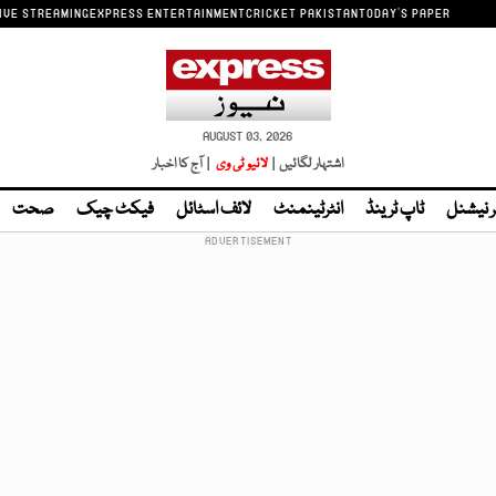
IVE STREAMING
EXPRESS ENTERTAINMENT
CRICKET PAKISTAN
TODAY'S PAPER
AUGUST 03, 2026
اشتہار لگائیں |
لائیو ٹی وی
| آج کا اخبار
ر نیشنل
ٹاپ ٹرینڈ
انٹرٹینمنٹ
لائف اسٹائل
فیکٹ چیک
صحت