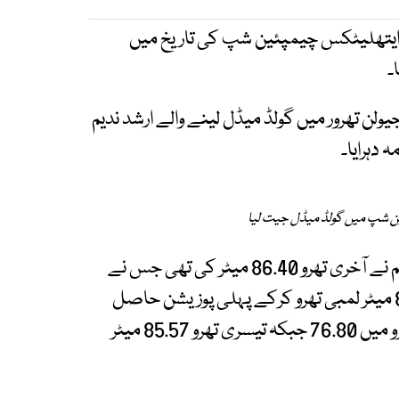
ن ایتھلیٹکس چیمپئین شپ کی تاریخ میں
ولن تھرور میں گولڈ میڈل لینے والے ارشد ندیم
دہرایا۔
ن شپ میں گولڈ میڈل جیت لیا
جنوبی کوریا میں جاری چیمپئین شپ میں ارشد ندیم نے آخری تھرو 86.40 میٹر کی تھی جس نے
انہیں گولڈ میڈل کا حقدار بنوایا، اس سے قبل 85.57 میٹر لمبی تھرو کرکے پہلی پوزیشن حاصل
کی تھی۔ ارشد ندیم کی پہلی تھرو 75.64، دوسری تھرو میں 76.80 جبکہ تیسری تھرو 85.57 میٹر