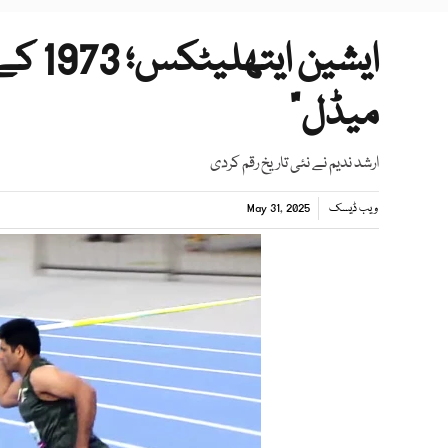
ایشین
میڈل"
ارشد ندیم نے نئی تاریخ رقم کردی
ویب ڈیسک
May 31, 2025