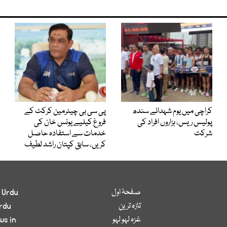
کراچی میں یوم شہدائے سندھ
پی سی بی چیئرمین کرکٹ کے
پولیس ریس، ہزاروں افراد کی
فروغ کیلیے یونس خان کی
شرکت
خدمات سے استفادہ حاصل
کریں، سابق کپتان راشد لطیف
صفحۂ اول
 Urdu
تازہ ترین
rdu
غزہ لہو لہو
ws in