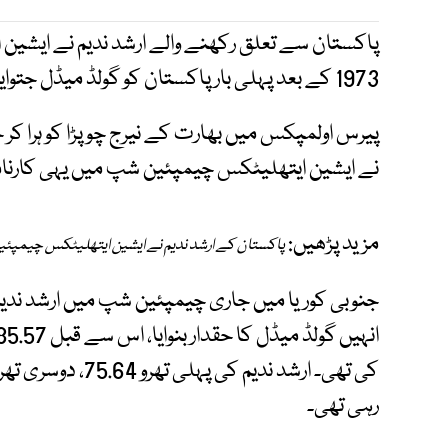
پاکستان سے تعلق رکھنے والے ارشد ندیم نے ایشی
1973 کے بعد پہلی بار پاکستان کو گولڈ میڈل جتوایا۔
پیرس اولمپکس میں بھارت کے نیرج چوپڑا کو ہرا کر جی
نے ایشین ایتھلیٹکس چیمپئین شپ میں یہی کارنامہ 
مزید پڑھیں:
پاکستان کے ارشد ندیم نے ایشین ایتھلیٹکس چیمپئی
رہی تھی۔