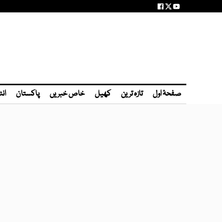
صفحۂ اول
تازہ ترین
کھیل
خاص خبریں
پاکستان
انٹ