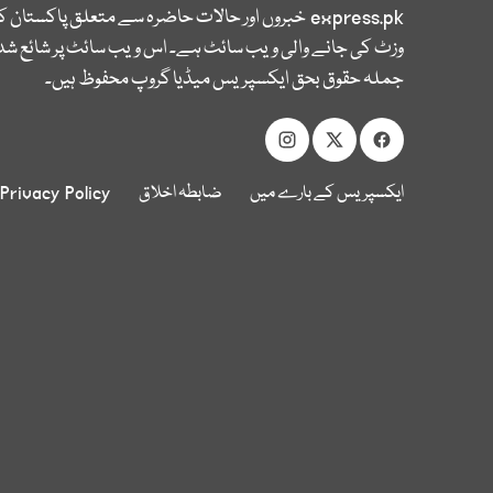
express.pk
خبروں اور حالات حاضرہ سے متعلق پاکستان 
وزٹ کی جانے والی ویب سائٹ ہے۔ اس ویب سائٹ پر شائع شدہ
جملہ حقوق بحق ایکسپریس میڈیا گروپ محفوظ ہیں۔
ایکسپریس کے بارے میں
ضابطہ اخلاق
Privacy Policy