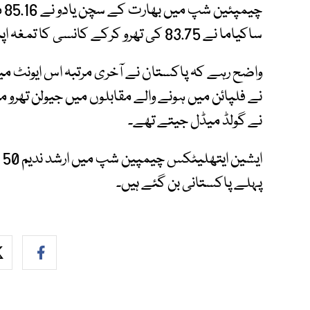
چی
ساکیاما نے 83.75 کی تھرو کرکے کانسی کا تمغہ اپنے نام کیا۔
نے گولڈ میڈل جیتے تھے۔
ای
پہلے پاکستانی بن گئے ہیں۔