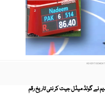
 نے گولڈ میڈل جیت کر نئی تاریخ رقم