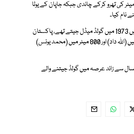
مپئین شپ میں بھارت کے سچن یادو نے 85.16 میٹر کی تھرو کرکے چاندی جبکہ جاپان کے یوٹا
واضح رہے کہ پاکستان نے آخری مرتبہ اس ایونٹ میں 1973 میں گولڈ میڈل جیتے تھے، پاکستان
نے فلپائن میں ہونے والے مقابلوں میں جیولن تھرو میں (اللہ داد) اور 800 میٹر میں (محمد یونس)
شین ایتھلیٹکس چیمپین شپ میں ارشد ندیم 50 سال سے زائد عرصہ میں گولڈ جیتنے والے