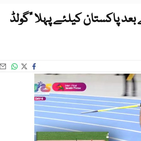
 ایتھلیٹکس؛ 1973 کے بعد پاکستان کیلئے پہلا "گولڈ