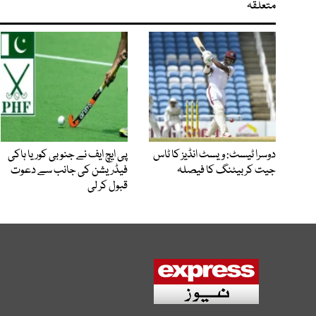
متعلقہ
دوسرا ٹیسٹ: ویسٹ انڈیز کا ٹاس
پی ایچ ایف نے جنوبی کوریا ہاکی
جیت کر بیٹنگ کا فیصلہ
فیڈریشن کی جانب سے دعوت
قبول کر لی