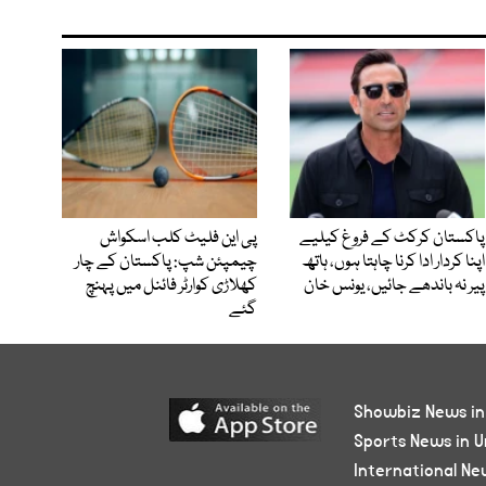
پاکستان کرکٹ کے فروغ کیلیے
پی این فلیٹ کلب اسکواش
اپنا کردار ادا کرنا چاہتا ہوں، ہاتھ
چیمپئن شپ: پاکستان کے چار
پیر نہ باندھے جائیں، یونس خان
کھلاڑی کوارٹر فائنل میں پہنچ
گئے
Showbiz News in
Sports News in U
International Ne