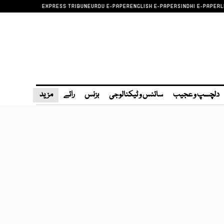
EXPRESS TRIBUNE
URDU E-PAPER
ENGLISH E-PAPER
SINDHI E-PAPER
L
دلچسپ و عجیب
سائنس و ٹیکنالوجی
بزنس
رائے
مزید