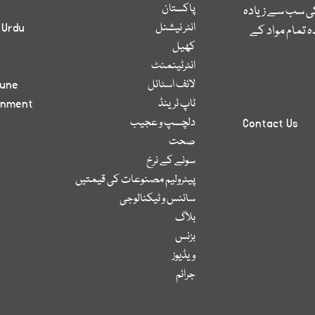
پاکستان
کی سب سے زیادہ
انٹر نیشنل
 Urdu
 تمام مواد کے
کھیل
انٹرٹینمنٹ
لائف اسٹائل
bune
ٹاپ ٹرینڈ
inment
دلچسپ و عجیب
Contact Us
صحت
سونے کے نرخ
پیٹرولیم مصنوعات کی قیمتیں
سائنس و ٹیکنالوجی
بلاگ
بزنس
ویڈیوز
جرائم