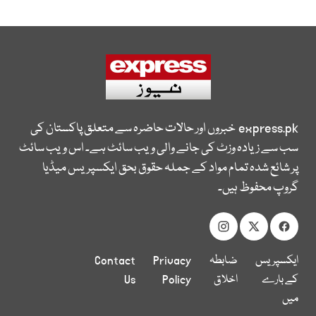
express.pk
خبروں اور حالات حاضرہ سے متعلق پاکستان کی
سب سے زیادہ وزٹ کی جانے والی ویب سائٹ ہے۔ اس ویب سائٹ
پر شائع شدہ تمام مواد کے جملہ حقوق بحق ایکسپریس میڈیا
گروپ محفوظ ہیں۔
ایکسپریس
ضابطہ
Privacy
Contact
کے بارے
اخلاق
Policy
Us
میں