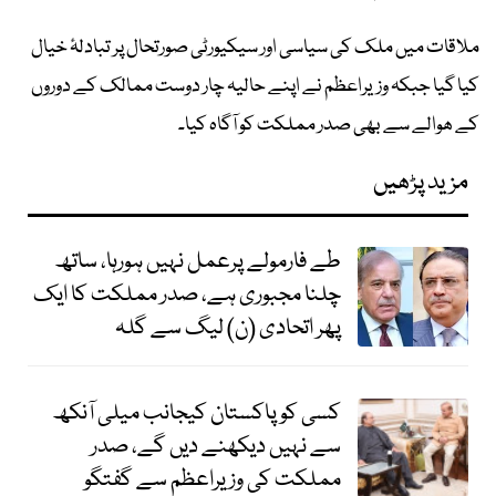
ملاقات میں ملک کی سیاسی اور سیکیورٹی صورتحال پر تبادلۂ خیال
کیا گیا جبکہ وزیراعظم نے اپنے حالیہ چار دوست ممالک کے دوروں
کے ھوالے سے بھی صدر مملکت کو آگاہ کیا۔
مزید پڑھیں
طے فارمولے پرعمل نہیں ہورہا، ساتھ
چلنا مجبوری ہے، صدر مملکت کا ایک
پھر اتحادی (ن) لیگ سے گلہ
کسی کو پاکستان کیجانب میلی آنکھ
سے نہیں دیکھنے دیں گے، صدر
مملکت کی وزیراعظم سے گفتگو