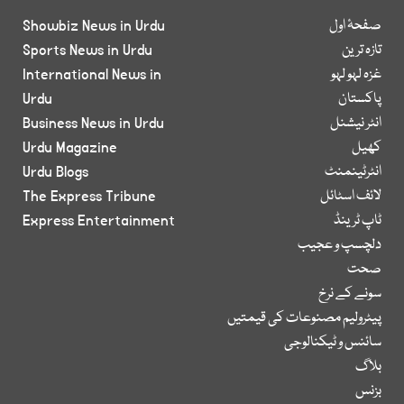
صفحۂ اول
Showbiz News in Urdu
تازہ ترین
Sports News in Urdu
غزہ لہو لہو
International News in
پاکستان
Urdu
انٹر نیشنل
Business News in Urdu
کھیل
Urdu Magazine
انٹرٹینمنٹ
Urdu Blogs
لائف اسٹائل
The Express Tribune
ٹاپ ٹرینڈ
Express Entertainment
دلچسپ و عجیب
صحت
سونے کے نرخ
پیٹرولیم مصنوعات کی قیمتیں
سائنس و ٹیکنالوجی
بلاگ
بزنس