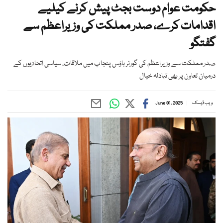
حکومت عوام دوست بجٹ پیش کرنے کیلیے
اقدامات کرے، صدر مملکت کی وزیراعظم سے
گفتگو
صدر مملکت سے وزیراعظم کی گورنر ہاؤس پنجاب میں ملاقات، سیاسی اتحادیوں کے
درمیان تعاون پر بھی تبادلہ خیال
ویب ڈیسک
June 01, 2025