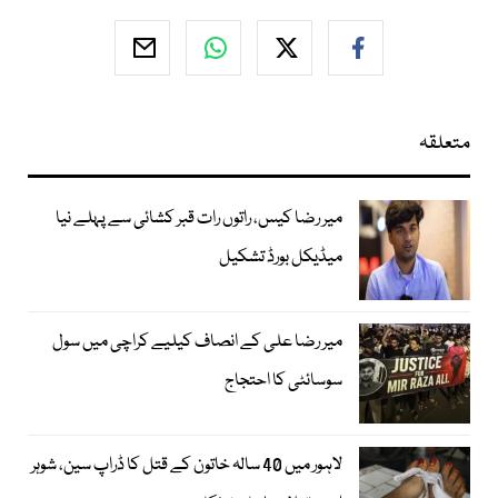
متعلقہ
میر رضا کیس، راتوں رات قبر کشائی سے پہلے نیا
میڈیکل بورڈ تشکیل
میر رضا علی کے انصاف کیلیے کراچی میں سول
سوسائٹی کا احتجاج
لاہور میں 40 سالہ خاتون کے قتل کا ڈراپ سین، شوہر