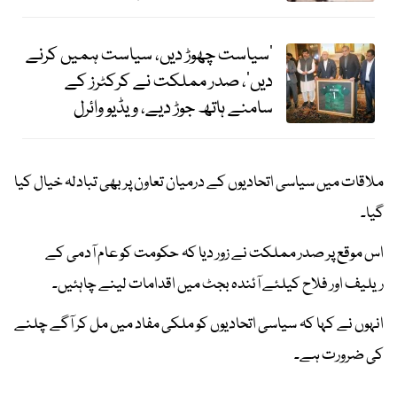
’سیاست چھوڑ دیں، سیاست ہمیں کرنے
دیں‘، صدر مملکت نے کرکٹرز کے
سامنے ہاتھ جوڑ دیے، ویڈیو وائرل
ملاقات میں سیاسی اتحادیوں کے درمیان تعاون پر بھی تبادلہ خیال کیا
گیا۔
اس موقع پر صدر مملکت نے زور دیا کہ حکومت کو عام آدمی کے
ریلیف اور فلاح کیلئے آئندہ بجٹ میں اقدامات لینے چاہئیں۔
انہوں نے کہا کہ سیاسی اتحادیوں کو ملکی مفاد میں مل کر آگے چلنے
کی ضرورت ہے۔