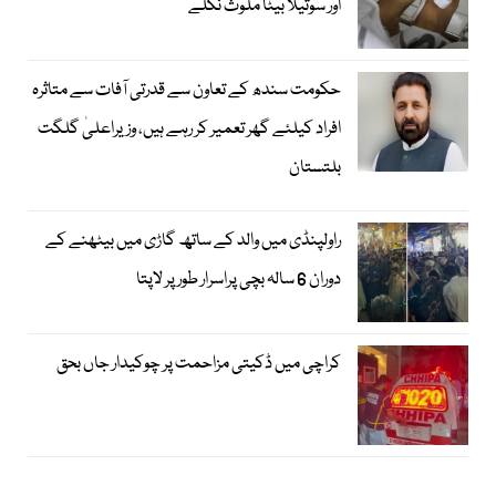
اور سوتیلا بیٹا ملوث نکلے
حکومت سندھ کے تعاون سے قدرتی آفات سے متاثرہ
افراد کیلئے گھر تعمیر کر رہے ہیں، وزیراعلیٰ گلگت
بلتستان
راولپنڈی میں والد کے ساتھ گاڑی میں بیٹھنے کے
دوران 6 سالہ بچی پراسرار طور پر لاپتا
کراچی میں ڈکیتی مزاحمت پر چوکیدار جاں بحق