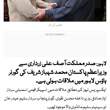
فوٹو پی آئی ڈی
صدر مملکت آصف علی زرداری سے
لاہور:
وزیراعظم پاکستان محمد شہباز شریف کی گورنر
ہاؤس لاہور میں ملاقات ہوئی ہے۔
ایکسپریس نیوز کے مطابق ملاقات میں اسپیکر قومی اسمبلی سردار
ایاز صادق، وزیر داخلہ محسن نقوی، گورنر پنجاب سردار سلیم حیدر خان
اور سینیٹر سلیم مانڈوی والا موجود تھے۔