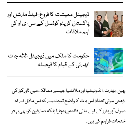
ڈیجیٹل معیشت کا فروغ: فیلڈ مارشل اور
پاکستان کرپٹو کونسل کے سی ای او کی
اہم ملاقات
حکومت کا ملک میں ڈیجیٹل اثاثہ جات
اتھارٹی کے قیام کا فیصلہ
چین، بھارت، انڈونیشیا اور ملائشیا جیسے ممالک میں ٹاورکوز کی
بڑھتی ہوئی تعداد اس بات کا واضح ثبوت ہے کہ اس ماڈل نے نہ
صرف آپریٹرز کے لیے مالی فائدہ پہنچایا بلکہ صارفین کو بھی بہتر
خدمات فراہم کی ہیں۔