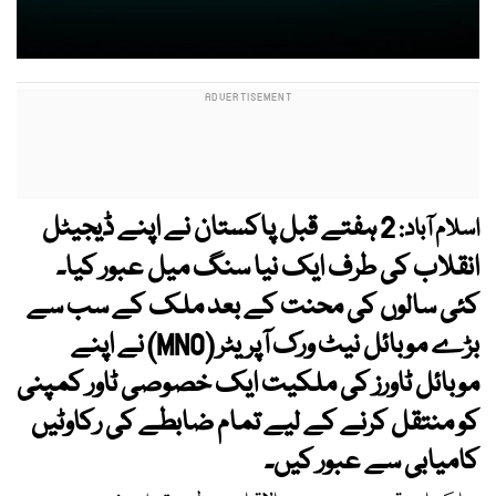
2 ہفتے قبل پاکستان نے اپنے ڈیجیٹل
اسلام آباد:
انقلاب کی طرف ایک نیا سنگ میل عبور کیا۔
کئی سالوں کی محنت کے بعد ملک کے سب سے
بڑے موبائل نیٹ ورک آپریٹر (MNO) نے اپنے
موبائل ٹاورز کی ملکیت ایک خصوصی ٹاور کمپنی
کو منتقل کرنے کے لیے تمام ضابطے کی رکاوٹیں
کامیابی سے عبور کیں۔