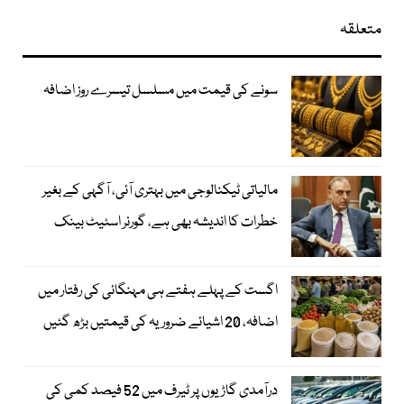
متعلقہ
سونے کی قیمت میں مسلسل تیسرے روز اضافہ
مالیاتی ٹیکنالوجی میں بہتری آئی، آگہی کے بغیر
خطرات کا اندیشہ بھی ہے، گورنر اسٹیٹ بینک
اگست کے پہلے ہفتے ہی مہنگائی کی رفتار میں
اضافہ، 20 اشیائے ضروریہ کی قیمتیں بڑھ گئیں
درآمدی گاڑیوں پر ٹیرف میں 52 فیصد کمی کی