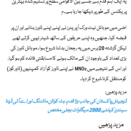
یہ ایک اہم قدم ہے جسے بین الاقوامی سطح پر تسلیم شدہ بہترین
پریکٹس کے طور پر دیکھا جا رہا ہے۔م
اضی میں موبائل نیٹ ورک آپریٹرز نے اپنے اپنے ٹاورز بنائے اور ان پر
قبضہ کیا، جنھیں وہ اپنے حریفوں کے ساتھ شیئر نہیں کرتے تھے
لیکن گزشتہ 20برس میں یہ رجحان بدلنا شروع ہوا۔ موبائل ٹاورز کی
بڑی تعداد کے باوجود ان کے مالک ہونے کا مسابقتی فائدہ کم ہو گیا،
اور اس کے نتیجے میں MNOs نے اپنے ٹاورز کو آزاد کمپنیوں (ٹاورکوز)
کو منتقل کرنا شروع کر دیا۔
مزید پڑھیں:
ڈیجیٹل پاکستان کی جانب بڑا قدم، بٹ کوائن مائننگ اور اے آئی ڈیٹا
سینٹرز کیلئے 2000 میگاواٹ بجلی مختص
مزید پڑھیں