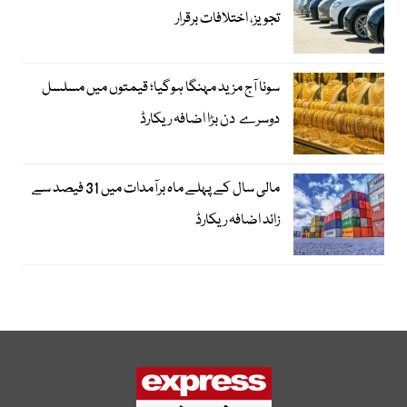
تجویز، اختلافات برقرار
سونا آج مزید مہنگا ہوگیا؛ قیمتوں میں مسلسل
دوسرے دن بڑا اضافہ ریکارڈ
مالی سال کے پہلے ماہ برآمدات میں 31 فیصد سے
زائد اضافہ ریکارڈ