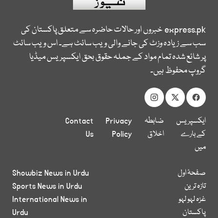
express.pk
خبروں اور حالات حاضرہ سے متعلق پاکستان کی
سب سے زیادہ وزٹ کی جانے والی ویب سائٹ ہے۔ اس ویب سائٹ
پر شائع شدہ تمام مواد کے جملہ حقوق بحق ایکسپریس میڈیا
گروپ محفوظ ہیں۔
ایکسپریس
ضابطہ
Privacy
Contact
کے بارے
اخلاق
Policy
Us
میں
صفحۂ اول
Showbiz News in Urdu
تازہ ترین
Sports News in Urdu
غزہ لہو لہو
International News in
پاکستان
Urdu