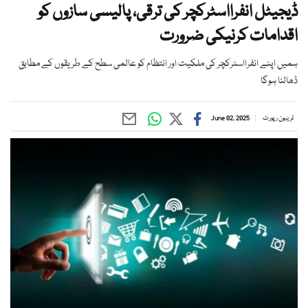
ڈیجیٹل انفرااسٹرکچر کی ترقی، پالیسی سازوں کو
اقدامات کرنیکی ضرورت
ہمیں اپنے انفرااسٹرکچر کی ملکیت اور انتظام کو عالمی سطح کے طریقوں کے مطابق
ڈھالنا ہوگا
ٹریبون رپورٹ
June 02, 2025