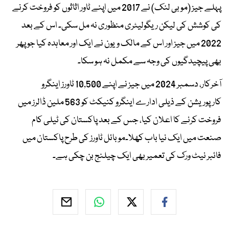
پہلے جیز (موبی لنک) نے 2017 میں اپنے ٹاور اثاثوں کو فروخت کرنے
کی کوشش کی لیکن ریگولیٹری منظوری نہ مل سکی۔ اس کے بعد
2022 میں جیز اور اس کے مالک ویون نے ایک اور معاہدہ کیا جو پھر
بھی پیچیدگیوں کی وجہ سے مکمل نہ ہو سکا۔
آخرکار، دسمبر 2024 میں جیز نے اپنے 10,500 ٹاورز اینگرو
کارپوریشن کے ذیلی ادارے اینگرو کنیکٹ کو 563 ملین ڈالرز میں
فروخت کرنے کا اعلان کیا، جس کے بعد پاکستان کی ٹیلی کام
صنعت میں ایک نیا باب کھلا۔موبائل ٹاورز کی طرح پاکستان میں
فائبر نیٹ ورک کی تعمیر بھی ایک چیلنج بن چکی ہے۔