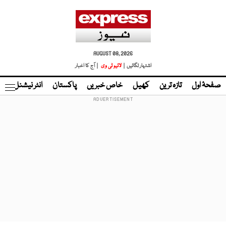
AUGUST 08, 2026
اشتہار لگائیں |
لائیو ٹی وی
| آج کا اخبار
صفحۂ اول
تازہ ترین
کھیل
خاص خبریں
پاکستان
انٹر نیشنل
ٹا