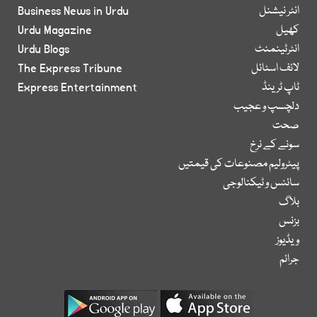
انٹر نیشنل
Business News in Urdu
کھیل
Urdu Magazine
انٹرٹینمنٹ
Urdu Blogs
لائف اسٹائل
The Express Tribune
ٹاپ ٹرینڈ
Express Entertainment
دلچسپ و عجیب
صحت
سونے کے نرخ
پیٹرولیم مصنوعات کی قیمتیں
سائنس و ٹیکنالوجی
بلاگ
بزنس
ویڈیوز
جرائم