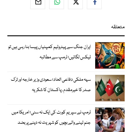
متعلقہ
ایران جنگ سے پیٹرولیم کمپنیاں پیسا بنا رہی ہیں تو
ٹیکس لگائیں؛ ٹرمپ سے مطالبہ
سہہ ملکی دفاعی اتحاد؛ سعودی وزیر خارجہ اور ترک
صدر کا خیرمقدم، پاکستان کا شکریہ
ٹرمپ نے سپریم کورٹ کی ایک نہ سنی؛ امریکا میں
جنم لینے والے بچوں کو شہریت نہ دینے پر بضد