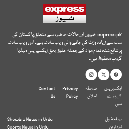
express.pk
خبروں اور حالات حاضرہ سے متعلق پاکستان کی
سب سے زیادہ وزٹ کی جانے والی ویب سائٹ ہے۔ اس ویب سائٹ
پر شائع شدہ تمام مواد کے جملہ حقوق بحق ایکسپریس میڈیا
گروپ محفوظ ہیں۔
ایکسپریس
ضابطہ
Privacy
Contact
کے بارے
اخلاق
Policy
Us
میں
صفحۂ اول
Showbiz News in Urdu
تازہ ترین
Sports News in Urdu