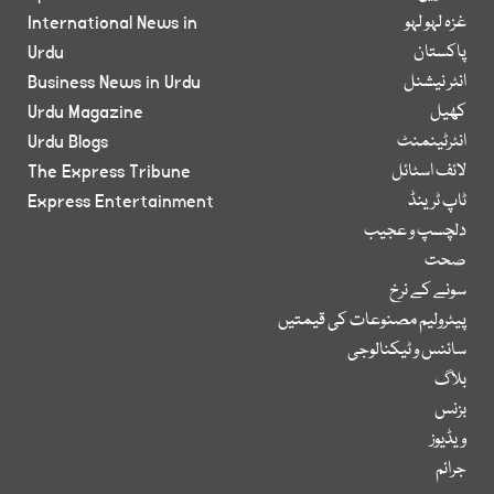
غزہ لہو لہو
International News in
پاکستان
Urdu
انٹر نیشنل
Business News in Urdu
کھیل
Urdu Magazine
انٹرٹینمنٹ
Urdu Blogs
لائف اسٹائل
The Express Tribune
ٹاپ ٹرینڈ
Express Entertainment
دلچسپ و عجیب
صحت
سونے کے نرخ
پیٹرولیم مصنوعات کی قیمتیں
سائنس و ٹیکنالوجی
بلاگ
بزنس
ویڈیوز
جرائم