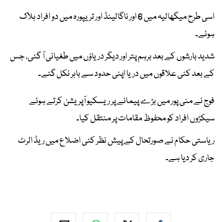
اسی طرح میگھالیہ میں 6 اور ناگالینڈ اور تریپورہ میں دو افراد ہلاک
ہوئے۔
شدید بارشوں کے بعد برہم پتر اور دیگر دریاؤں میں طغیانی آ گئی، جس
کے بعد کئی علاقوں میں دریا اپنی حدود سے باہر نکل گئے۔
فوج نے منی پور میں بڑے پیمانے پر ریسکیو آپریشن کرتے ہوئے
سیکڑوں افراد کو محفوظ مقامات پر منتقل کیا۔
ریاستی حکام نے صورتحال کے پیش نظر کئی اضلاع میں ریڈ الرٹ
جاری کر دیا ہے۔