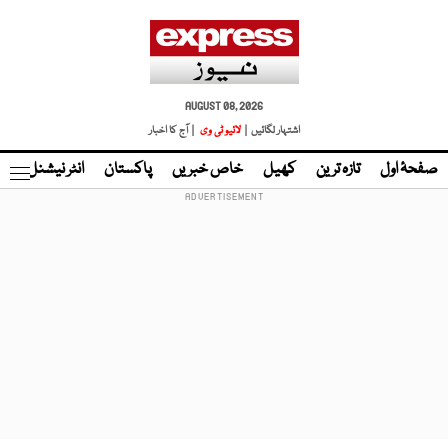
AUGUST 08, 2026
اشتہار لگائیں |
لائیو ٹی وی
| آج کا اخبار
صفحۂ اول
تازہ ترین
کھیل
خاص خبریں
پاکستان
انٹر نیشنل
ٹا