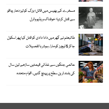
مسخرے کے بھیس میں قاتل؛ بزرگ کو تیز دھار چاقو
سے قتل کردیا؛ خوفناک ویڈیو وائرل
طالبعلم نے گھر میں دادا دادی کو قتل کیا پھر اسکول
جاکر 5 ٹیچرز کو مارا، ہوشربا تفصیلات
عالمی جنگوں سے غذائی قیمتیں ساڑھے تین سال
کی بلند ترین سطح پر پہنچ گئیں، اقوام متحدہ