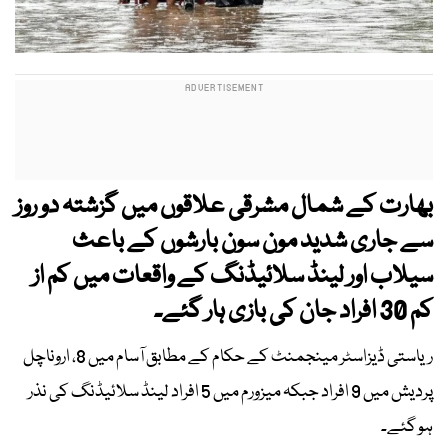
بھارت کے شمال مشرقی علاقوں میں گزشتہ دو روز
سے جاری شدید مون سون بارشوں کے باعث
سیلاب اور لینڈ سلائیڈنگ کے واقعات میں کم از
کم 30 افراد جان کی بازی ہار گئے۔
ریاستی ڈیزاسٹر مینجمنٹ کے حکام کے مطابق آسام میں 8، اروناچل
پردیش میں 9 افراد جبکہ میزورم میں 5 افراد لینڈ سلائیڈنگ کی نذر
ہو گئے۔