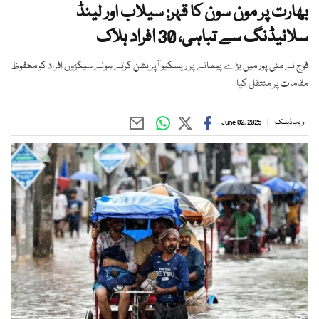
بھارت پر مون سون کا قہر: سیلاب اور لینڈ
سلائیڈنگ سے تباہی، 30 افراد ہلاک
فوج نے منی پور میں بڑے پیمانے پر ریسکیو آپریشن کرتے ہوئے سیکڑوں افراد کو محفوظ
مقامات پر منتقل کیا
ویب ڈیسک
June 02, 2025