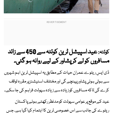
عید اسپیشل ٹرین کوئٹہ سے 450 سے زائد
کوئٹہ:
مسافروں کو لے کر پشاور کے لیے روانہ ہو گئی۔
ڈی ایس ریلوے عمران حیات کے مطابق یہ اسپیشل ٹرین اہم شہروں
سے ہوتی ہوئی پشاور پہنچے گی اور مختلف اسٹیشنز پر مقررہ توقف
کرے گی تاکہ مسافروں کو زیادہ سے زیادہ سہولت فراہم کی جا سکے۔
عید کے موقع پر عوامی سہولت کو مدنظر رکھتے ہوئے پاکستان
ریلوے کی جانب سے اس خصوصی ٹرین کا اہتمام کیا گیا ہے، جس