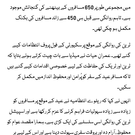
میں مجموعی طور پر 650 مسافروں کے بیٹھنے کی گنجائش موجود
ہے۔ تاہم روانگی سے قبل ہی 450 سے زائد مسافروں کی بکنگ
مکمل ہو چکی تھی۔
ٹرین کی روانگی کے موقع پر سکیورٹی کے فول پروف انتظامات کیے
گئے تھے۔ عمران حیات نے میڈیا سے بات چیت کرتے ہوئے بتایا کہ
ٹرین اور ٹریک کی حفاظت کے لیے خصوصی اقدامات کیے گئے ہیں
تاکہ مسافر عید کے سفر کو پُرامن اور محفوظ انداز میں مکمل کر
سکیں۔
انہوں نے کہا کہ ریلوے انتظامیہ نے عید کے موقع پر مسافروں کو
زیادہ سے زیادہ سہولیات فراہم کرنے کا عزم کر رکھا ہے اور اسپیشل
ٹرین کی روانگی اسی سلسلے کی ایک کڑی ہے۔ ہمارا مقصد عوام کو
محفوظ، آرام دہ اور بروقت سفری سہولت دینا ہے اور اس کے لیے ہر