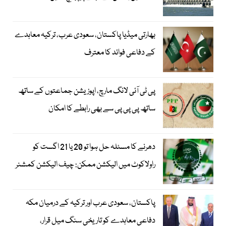
بھارتی میڈیا پاکستان، سعودی عرب، ترکیہ معاہدے
کے دفاعی فوائد کا معترف
پی ٹی آئی لانگ مارچ، اپوزیشن جماعتوں کے ساتھ
ساتھ پی پی پی سے بھی رابطے کا امکان
دھرنے کا مسئلہ حل ہوا تو 20 یا 21 اگست کو
راولاکوٹ میں الیکشن ممکن: چیف الیکشن کمشنر
پاکستان، سعودی عرب اور ترکیہ کے درمیان مکہ
دفاعی معاہدے کو تاریخی سنگ میل قرار،