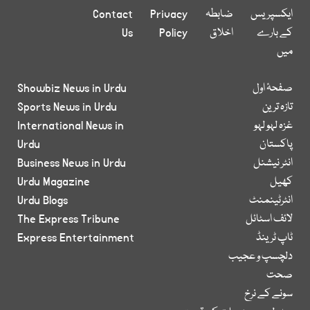
ایکسپریس
ضابطہ
Privacy
Contact
کے بارے
اخلاق
Policy
Us
میں
صفحۂ اول
Showbiz News in Urdu
تازہ ترین
Sports News in Urdu
غزہ لہو لہو
International News in
پاکستان
Urdu
انٹر نیشنل
Business News in Urdu
کھیل
Urdu Magazine
انٹرٹینمنٹ
Urdu Blogs
لائف اسٹائل
The Express Tribune
ٹاپ ٹرینڈ
Express Entertainment
دلچسپ و عجیب
صحت
سونے کے نرخ