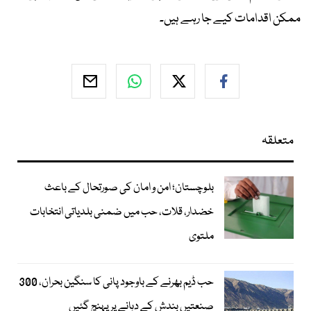
ممکن اقدامات کیے جا رہے ہیں۔
متعلقہ
بلوچستان؛ امن و امان کی صورتحال کے باعث
خضدار، قلات، حب میں ضمنی بلدیاتی انتخابات
ملتوی
حب ڈیم بھرنے کے باوجود پانی کا سنگین بحران، 300
صنعتیں بندش کے دہانے پر پہنچ گئیں