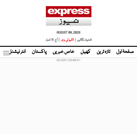
AUGUST 08, 2026
اشتہار لگائیں |
لائیو ٹی وی
| آج کا اخبار
صفحۂ اول
تازہ ترین
کھیل
خاص خبریں
پاکستان
انٹر نیشنل
ٹا