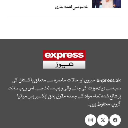
خصوصی نغمہ جاری
express.pk
خبروں اور حالات حاضرہ سے متعلق پاکستان کی
سب سے زیادہ وزٹ کی جانے والی ویب سائٹ ہے۔ اس ویب سائٹ
پر شائع شدہ تمام مواد کے جملہ حقوق بحق ایکسپریس میڈیا
گروپ محفوظ ہیں۔