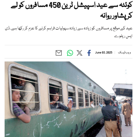
کوئٹہ سے عید اسپیشل ٹرین 450 مسافروں کو لے
کر پشاور روانہ
عید کے موقع پر مسافروں کو زیادہ سے زیادہ سہولیات فراہم کرنے کا عزم کر رکھا ہے، ڈی
ایس ریلوے
ویب ڈیسک
June 03, 2025