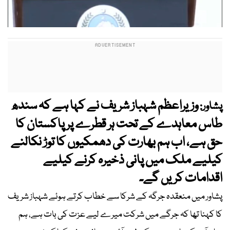
وزیراعظم شہباز شریف نے کہا ہے کہ سندھ
پشاور:
طاس معاہدے کے تحت ہر قطرے پر پاکستان کا
حق ہے، اب ہم بھارت کی دھمکیوں کا توڑ نکالنے
کیلیے ملک میں پانی ذخیرہ کرنے کیلیے
اقدامات کریں گے۔
پشاور میں منعقدہ جرگہ کے شرکا سے خطاب کرتے ہوئے شہباز شریف
کا کہنا تھا کہ جرگے میں شرکت میرے لیے عزت کی بات ہے، ہم