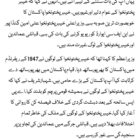
یہاں آپ کی بات سننے کے لیے آئے ہیں۔انہوں نے کہا کہ خیبر
پختونخوا کے عوام دلیر اورغیورہیں، خیبرپختونخوا پاکستان کا
خوبصورت ترین صوبہ ہے، وزیراعلیٰ خیبر پختونخوا علی امین گنڈا پور
نے این ایف سی ایوارڈ کو ریویو کرنے کی بات کی ہے، قبائلی عمائدین
اورخیبرپختونخوا کے لوگ غیرت مند ہیں۔
وزیراعظم کا کہنا تھا کہ خیبرپختونخوا کے لوگوں نے1947کے ریفرنڈم
میں پاکستان کا بھرپورساتھ دیا، قیام پاکستان میں بھرپورساتھ دے
کرثابت کیا آپ پاکستان کے بڑے حامی ہیں، شہبازشریف نے کہا کہ
خیبرپختونخوا کے لوگوں نے ہمیشہ قومی پرچم کو بلند کیا،اے پی
ایس سانحہ کے بعد دہشت گردی کے خلاف فیصلہ کن کارروائی کا
آغاز کیا گیا،خیبرپختونخوا کے لوگوں کے ملک کی خاطر تمام
اختلافات بھلا دیے ہیں، قبائلی جرگے میں عمائدین کی تجاویز پر
سنجیدگی سے غور کررہے ہیں۔