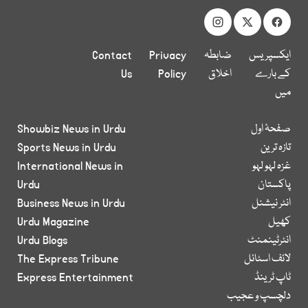
ایکسپریس
ضابطہ
Privacy
Contact
کے بارے
اخلاق
Policy
Us
میں
صفحۂ اول
Showbiz News in Urdu
تازہ ترین
Sports News in Urdu
غزہ لہو لہو
International News in
پاکستان
Urdu
انٹر نیشنل
Business News in Urdu
کھیل
Urdu Magazine
انٹرٹینمنٹ
Urdu Blogs
لائف اسٹائل
The Express Tribune
ٹاپ ٹرینڈ
Express Entertainment
دلچسپ و عجیب