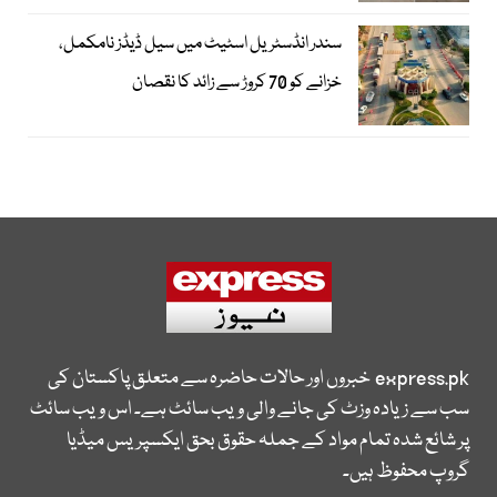
سندر انڈسٹریل اسٹیٹ میں سیل ڈیڈز نامکمل،
خزانے کو 70 کروڑ سے زائد کا نقصان
express.pk
خبروں اور حالات حاضرہ سے متعلق پاکستان کی
سب سے زیادہ وزٹ کی جانے والی ویب سائٹ ہے۔ اس ویب سائٹ
پر شائع شدہ تمام مواد کے جملہ حقوق بحق ایکسپریس میڈیا
گروپ محفوظ ہیں۔