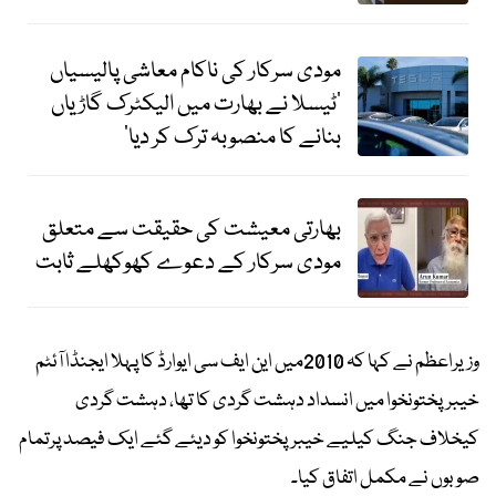
مودی سرکار کی ناکام معاشی پالیسیاں
’ٹیسلا نے بھارت میں الیکٹرک گاڑیاں
بنانے کا منصوبہ ترک کر دیا‘
بھارتی معیشت کی حقیقت سے متعلق
مودی سرکار کے دعوے کھوکھلے ثابت
وزیراعظم نے کہا کہ 2010میں این ایف سی ایوارڈ کا پہلا ایجنڈا آئٹم
خیبرپختونخوا میں انسداد دہشت گردی کا تھا، دہشت گردی
کیخلاف جنگ کیلیے خیبرپختونخوا کو دیئے گئے ایک فیصد پرتمام
صوبوں نے مکمل اتفاق کیا۔