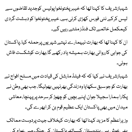
شہبازشریف کا کہنا تھا کہ خیبرپختونخوا پولیس کوجدید تقاضوں سے
لیس کرکے نئی فورس کھڑی کرنی ہے، خیبرپختونخوا کو دہشت گردی
کیمکمل خاتمے تک فنڈز ملتے رہیں گے۔
ان کا کہنا تھا کہ بھارت نیہمارے نہتے شہریوں پرحملہ کیا، پاکستان
کی جوابی کارروائی بھارت ہمیشہ یاد رکھے گا،بھارت کوشکست فاش
ہوئی۔
شہبازشریف نے کہا کہ کہ فیلڈ مارشل کی قیادت میں مسلح افواج نے
بھارت کو جو سبق سکھایا وہ زندگی بھرنہیں بھولیگا، جب بھی وطن نے
پکارا ہمارا سجیلا جوان اپنے بچوں کو چھوڑ کر سرحد پرپہنچا، معاشی
میدان میں بھی پاکستان ایک عظیم قوم بن کر ابھرے گی۔
وزیراعظم کا مزید کہنا تھا کہ بھارت کیخلاف جیت پردوست ممالک
بھی خوش ہیں، ہندوستان کیساتھ پاکستان کی جنگ میں عوام کی