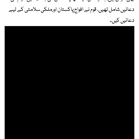
دعائیں شامل تھیں، قوم نے افواج پاکستان اورملکی سلامتی کے لیے
دعائیں کیں۔