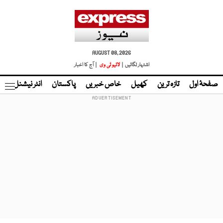
AUGUST 08, 2026
اشتہار لگائیں |
لائیو ٹی وی
| آج کا اخبار
صفحۂ اول
تازہ ترین
کھیل
خاص خبریں
پاکستان
انٹر نیشنل
ٹا