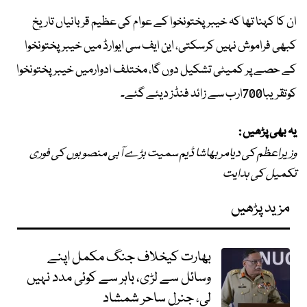
ان کا کہنا تھا کہ خیبرپختونخوا کے عوام کی عظیم قربانیاں تاریخ
کبھی فراموش نہیں کرسکتی، این ایف سی ایوارڈ میں خیبرپختونخوا
کے حصے پر کمیٹی تشکیل دوں گا، مختلف ادوارمیں خیبرپختونخوا
کوتقریبا700ارب سے زائد فنڈز دیئے گئے۔
یہ بھی پڑھیں :
وزیراعظم کی دیامر بھاشا ڈیم سمیت بڑے آبی منصوبوں کی فوری
تکمیل کی ہدایت
مزید پڑھیں
بھارت کیخلاف جنگ مکمل اپنے
وسائل سے لڑی، باہر سے کوئی مدد نہیں
لی، جنرل ساحر شمشاد