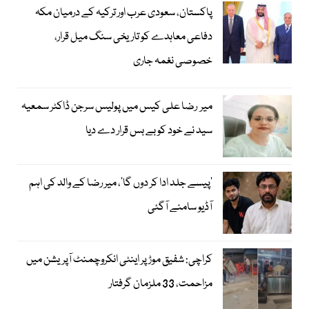
پاکستان، سعودی عرب اور ترکیہ کے درمیان مکہ
دفاعی معاہدے کو تاریخی سنگ میل قرار،
خصوصی نغمہ جاری
میر رضا علی کیس میں پولیس سرجن ڈاکٹر سمعیہ
سید نے خود کو بے بس قرار دے دیا
’پیسے جلد ادا کر دوں گا‘، میر رضا کے والد کی اہم
آڈیو سامنے آگئی
کراچی: شفیق موڑ پر اینٹی انکروچمنٹ آپریشن میں
مزاحمت، 33 ملزمان گرفتار