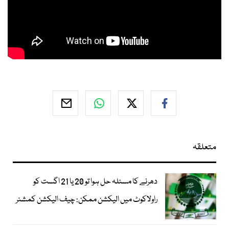
متعلقہ
دھرنے کا مسئلہ حل ہوا تو 20 یا 21 اگست کو
راولاکوٹ میں الیکشن ممکن: چیف الیکشن کمشنر