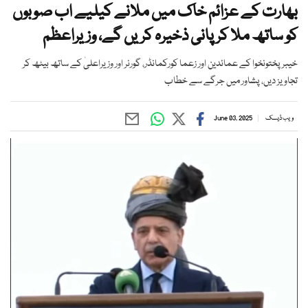
بھارت کے عزائم خاک میں ملانے کیلیے اب صوبوں
کو ساتھ ملا کر پانی ذخیرہ کریں گے، وزیراعظم
خیبرپختونخوا کے عمائدین اور زعما کورکمانڈر، گورنر اور وزیراعلیٰ کے ساتھ بیٹھ کر
تجاویز دیں، پشاور میں جرگے سے خطاب
ویب ڈیسک
June 03, 2025