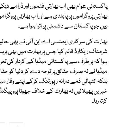
پاکستانی عوام بھی اب بھارتی فلموں اور ڈرامے دی
بھارتی پروگراموں پر پابندی ہے اور اب بھارتی پروگ
ہیں جو پاکستان سے دشمنی پر اترا ہوا ہے۔
بھارت کی سرکاری ایجنسی اے این آئی نے بھی حالی
شرمناک ریکارڈ قائم کیا جس پر بھارت میں بھی برہمی
ہوا کہ ہر طرف سے پاکستانی میڈیا کے کردار کی ت
میڈیا نے نہ صرف حقائق پر توجہ دے کر دنیا کو حقائ
بلکہ انتہائی ذمے دارانہ رپورٹنگ کرکے اپنے وقار م
خبریں پھیلائیں نہ بھارت کے خلاف جھوٹا پروپیگنڈ
کرتا رہا۔