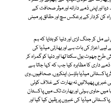
ا اور اپنی ذمے دارانہ اور موثر صحافت کے
 کن کردار کے برعکس سچ اور حقائق پر مبنی
مل کر جنگ لڑی اور دنیا کو بتایا کہ ہم
یے اعزاز کی بات ہے اور بھارتی میڈیا کی
 طرح جھوٹ بول سکتا تھا اور دنیا کو گمراہ کر
ی ذمے داری کا مظاہرہ کیا جب کہ کہا جاتا ہے
اکستانی میڈیا ہاؤسز، اینکروں، صحافیوں، وی
ٹی خبریں پھیلائیں نہ بھارت کے خلاف کوئی
ا میں حاوی ہوئی اور بھارت تک میں پاکستان
پاکستانی میڈیا کی خبروں پر یقین کیا گیا اور