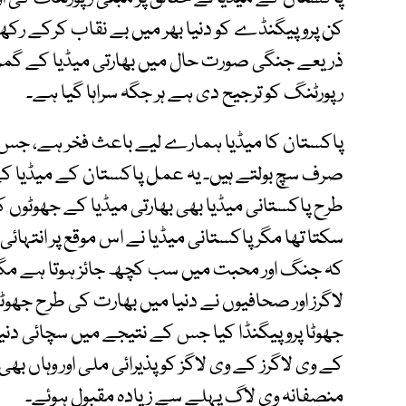
کن پروپیگنڈے کو دنیا بھر میں بے نقاب کرکے رکھ دی
ذریعے جنگی صورت حال میں بھارتی میڈیا کے گمراہ
رپورٹنگ کو ترجیح دی ہے ہر جگہ سراہا گیا ہے۔
پاکستان کا میڈیا ہمارے لیے باعث فخر ہے، جس نے 
صرف سچ بولتے ہیں۔ یہ عمل پاکستان کے میڈیا کے ل
طرح پاکستانی میڈیا بھی بھارتی میڈیا کے جھوٹوں کی
سکتا تھا مگر پاکستانی میڈیا نے اس موقع پر انتہائ
کہ جنگ اور محبت میں سب کچھ جائز ہوتا ہے مگر پ
لاگرز اور صحافیوں نے دنیا میں بھارت کی طرح جھو
جھوٹا پروپیگنڈا کیا جس کے نتیجے میں سچائی دنی
کے وی لاگرز کے وی لاگز کو پذیرائی ملی اور وہاں بھی 
منصفانہ وی لاگ پہلے سے زیادہ مقبول ہوئے۔