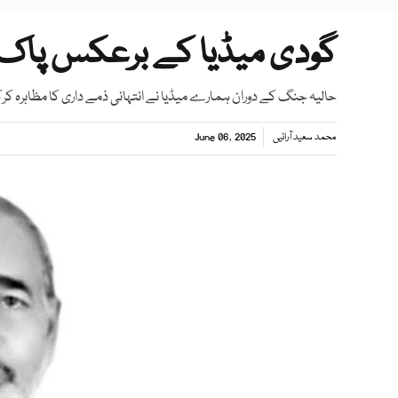
گودی میڈیا کے برعکس پاک م
حالیہ جنگ کے دوران ہمارے میڈیا نے انتہائی ذمے داری کا مظاہرہ کرک
محمد سعید آرائیں
June 06, 2025