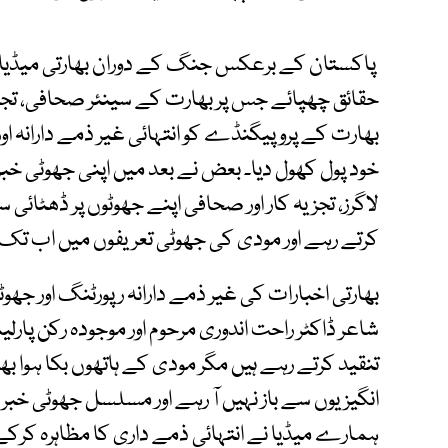
پاکستان کے برعکس جنگ کے دوران بھارتی میڈیا نے
حقائق چھپائے جس پر بھارت کے سینئر صحافی، تجزیہ
بھارت کے پروپیگنڈے کو انتہائی غیر ذمے دارانہ اور ش
خود پول کھول دیا۔ بعض نے بعد میں اپنی جھوٹی خبر
لاگرز، تجزیہ کار اور صحافی اپنے جھوٹوں پر ڈھٹائی
کرتے رہے اور مودی کی جھوٹی تعریفوں میں اب تک
بھارتی اخبارات کی غیر ذمے دارانہ رپورٹنگ اور جھ
شاعر ڈاکٹر راحت اندوری مرحوم اور موجودہ رکن پار
تنقید کرتے رہے ہیں مگر مودی کے ہاتھوں بکا ہوا بھارت
انگیزیوں سے باز نہیں آ رہے اور مسلسل جھوٹی خبر
ہمارے میڈیا نے انتہائی ذمے داری کا مظاہرہ کرکے 