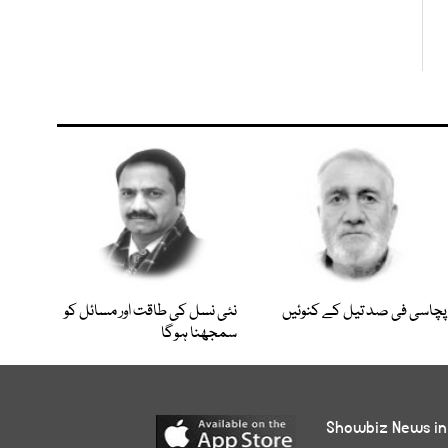
پچاسی فی صد تیل کے کنوئیں
نئی نسل کی طاقت اور مسائل کو
سمجھنا ہوگا
Showbiz News in