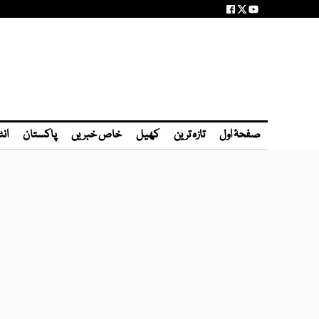
صفحۂ اول
تازہ ترین
کھیل
خاص خبریں
پاکستان
انٹ