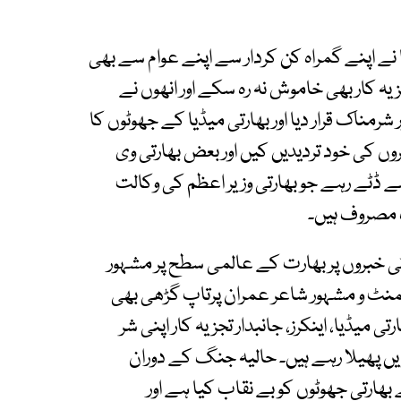
 اپنے گمراہ کن کردار سے اپنے عوام سے بھی
 کار بھی خاموش نہ رہ سکے اور انھوں نے
رمناک قرار دیا اور بھارتی میڈیا کے جھوٹوں کا
وں کی خود تردیدیں کیں اور بعض بھارتی وی
 سے ڈٹے رہے جو بھارتی وزیر اعظم کی وکالت
 مصروف ہیں۔
وٹی خبروں پر بھارت کے عالمی سطح پر مشہور
لیمنٹ و مشہور شاعر عمران پرتاپ گڑھی بھی
ی میڈیا، اینکرز، جانبدار تجزیہ کار اپنی شر
یں پھیلا رہے ہیں۔ حالیہ جنگ کے دوران
بھارتی جھوٹوں کو بے نقاب کیا ہے اور