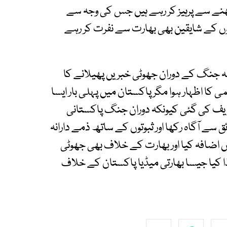
کھنے سے پرہیز کر رہے ہیں جس کی وجہ سے
راموں کے شایقین بھی بھارت سے نفرت کر رہے
ہ جنگ کے دوران جھوٹی خبریں پھیلانے کا
 کا اظہار ہوا مگر پاکستان میں پہلی بار ایسا
عریف کی گئی کیونکہ دوران جنگ پاکستانی
ق سے آگاہ رکھا اور ثبوتوں کے ساتھ ذمے دارانہ
یں اضافہ کیا اور بھارت کے خلاف بھی جھوٹی
ا کیا جیسا بھارتی میڈیا پاکستان کے خلاف