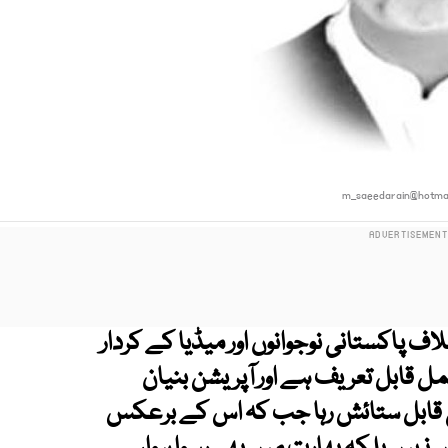
m_saeedarain@hotmai
 پاکستانی نوجوانوں اور میڈیا کے کردار
مل قابل تعریف ہے اور آپریشن بنیان
ی قابل ستائش رہا جب کہ اس کے برعکس