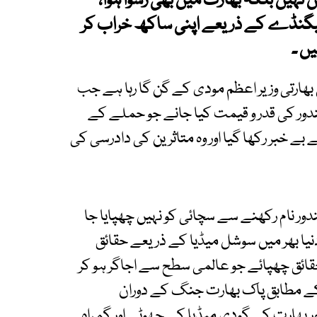
ں نہیں بلکہ بھارت میں بھی رسوا ہوا،
وپیگنڈے کے ذریعے اپنی ساکھ خراب کر
ں ۔
ارتی وزیر اعظم مودی کے گن گا رہا ہے جب
ندور کی قدر و قیمت کیا جانے جو حملے کے
ے بے خبر رکھا گیا اور وہ متاثرین کی دادرسی کی
ور نام رکھنے سے سچائی کو نہیں چھپایا جا
نیا بھر میں سوشل میڈیا کے ذریعے حقائق
حقائق چھپائے جو عالمی سطح سے اجاگر ہو کر
کے مطابق پاک بھارت جنگ کے دوران
ر بھارت کے گودی میڈیا کے جھوٹے اور گمراہ