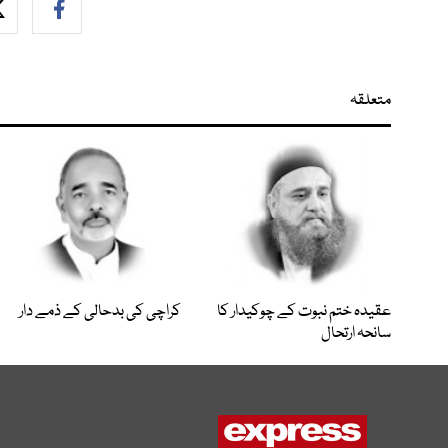
متعلقہ
عقیدہ ختم نبوت کے چوکیدار کا
کراچی کی بدحالی کے ذمے دار
سانحہ ارتحال