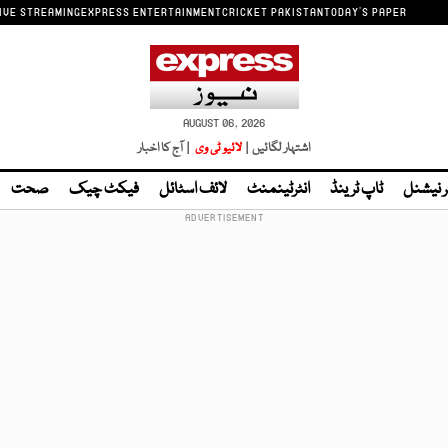
IVE STREAMING
EXPRESS ENTERTAINMENT
CRICKET PAKISTAN
TODAY'S PAPER
AUGUST 06, 2026
اشتہار لگائیں |
لائیو ٹی وی
| آج کا اخبار
ر نیشنل
ٹاپ ٹرینڈ
انٹرٹینمنٹ
لائف اسٹائل
فیکٹ چیک
صحت