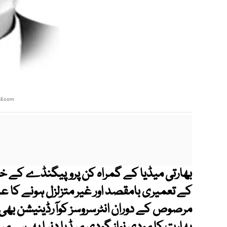
l.com
بھارتی میڈیا کے گمراہ کن پروپیگنڈے کے خلاف
کے تعمیری بامقصد اور غیر متزلزل ہونے کا ع
مرصوص کے دوران انٹرسروسز کوآرڈینیشن بھ