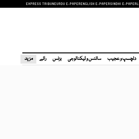
EXPRESS TRIBUNE
URDU E-PAPER
ENGLISH E-PAPER
SINDHI E-PAPER
L
دلچسپ و عجیب
سائنس و ٹیکنالوجی
بزنس
رائے
مزید