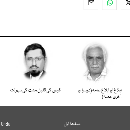
ابلاغ اور ابلاغِ عامہ (دوسرا اور
قرض کی قلیل مدت کی سہولت
آخری حصہ)
صفحۂ اول
 Urdu