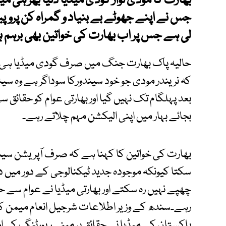
بھارت کا مودی نواز گودی میڈیا دنیا بھر ہی می
جس نے اپنے جھوٹے بے بنیاد و گمراہ کن پر
لی ہے جس پر اب بھارت کی خواتین بھی برہم ہی
حالیہ پاک بھارت جنگ میں صرف گودی میڈیا ہی بھ
کہ نریندر مودی جو خود سیندورکا سوداگر ہے وہ سی
بعد پہلگام تک نہیں گیا اور بھارتی عوام کو حقائق س
بجائے بہار میں اپنی الیکشن مہم چلاتے رہے۔
بھارت کی خواتین کا کہنا ہے کہ صرف آپریشن سیند
سکتا کیونکہ موجودہ جدید ٹیکنالوجی کے دور میں د
چھپے نہیں رہ سکتے اور بھارتی میڈیا نے عوام سے 
رہے۔سندھ کے وزیر اطلاعات شرجیل انعام میمن 
پاکستان کے میڈیا نے حقائق پر مبنی رپورٹنگ کی او