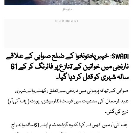
فوٹو: فائل
خیبرپختونخوا کے ضلع صوابی کے علاقے
SWABI:
نارنجی میں خواتین کے تنازع پر فائرنگ کر کے 61
سالہ شہری کو قتل کر دیا گیا۔
صوابی کے تھانہ پرمولی میں نارنجی سے تعلق رکھنے والے شہری
عبدالرحمان کی مدعیت میں فرسٹ انفارمیشن رپورٹ (ایف آئی آر)
درج کی گئی۔
ایف آئی آر میں انہوں نے کہا کہ وہ گزشتہ شام اپنے 61 سالہ والد راج