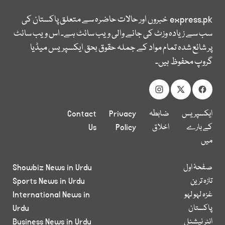
express.pk
خبروں اور حالات حاضرہ سے متعلق پاکستان کی
سب سے زیادہ وزٹ کی جانے والی ویب سائٹ ہے۔ اس ویب سائٹ
پر شائع شدہ تمام مواد کے جملہ حقوق بحق ایکسپریس میڈیا
گروپ محفوظ ہیں۔
ایکسپریس
ضابطہ
Privacy
Contact
کے بارے
اخلاق
Policy
Us
میں
صفحۂ اول
Showbiz News in Urdu
تازہ ترین
Sports News in Urdu
غزہ لہو لہو
International News in
پاکستان
Urdu
انٹر نیشنل
Business News in Urdu