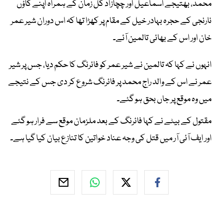
محمد، بھتیجے اسماعیل اور چچازاد گل زمان کے ہمراہ اپنے گاؤں
نارنجی کے حجرہ بہادر خیل کے مقام پر کھڑا تھا کہ اس دوران شیر عمر
خان اور اس کے بھائی تالمین آئے۔
انہوں نے کہا کہ تالمین نے شیر عمر کو فائرنگ کا حکم دیا، جس پر شیر
عمر نے اس کے والد راج محمد پر فائرنگ شروع کر دی جس کے نتیجے
میں وہ موقع پر جاں بحق ہو گئے۔
مقتول کے بیٹے نے کہا فائرنگ کے بعد ملزمان موقع سے فرار ہو گئے
اور ایف آئی آر میں قتل کی وجہ عناد خواتین کا تنازع بیان کیا گیا ہے۔