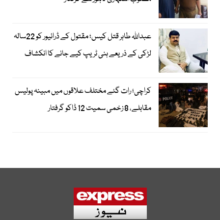
عبداللہ طاہر قتل کیس؛ مقتول کے ڈرائیور کو 22سالہ
لڑکی کے ذریعے ہنی ٹریپ کیے جانے کا انکشاف
کراچی؛ رات گئے مختلف علاقوں میں مبینہ پولیس
مقابلے، 8 زخمی سمیت 12 ڈاکو گرفتار