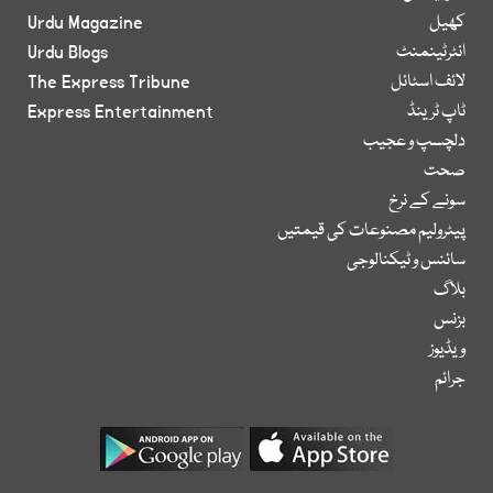
کھیل
Urdu Magazine
انٹرٹینمنٹ
Urdu Blogs
لائف اسٹائل
The Express Tribune
ٹاپ ٹرینڈ
Express Entertainment
دلچسپ و عجیب
صحت
سونے کے نرخ
پیٹرولیم مصنوعات کی قیمتیں
سائنس و ٹیکنالوجی
بلاگ
بزنس
ویڈیوز
جرائم