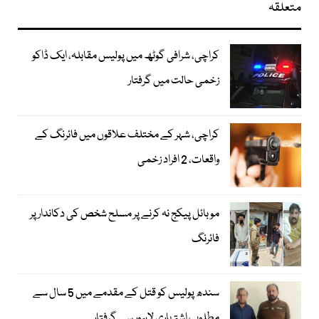
متعلقہ
کراچی، شرافی گوٹھ میں پولیس مقابلہ، ایک ڈاکو
زخمی حالت میں گرفتار
کراچی، شہر کے مختلف علاقوں میں فائرنگ کے
واقعات، 2 افراد زخمی
موبائل پیکج نہ کرنے پر مسلح شخص کی دکاندار پر
فائرنگ
سندھ پولیس کو قتل کے مقدمے میں 5 سال سے
مطلوب اشتہاری لاہور سے گرفتار