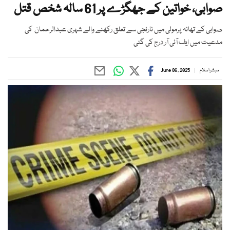
صوابی، خواتین کے جھگڑے پر 61 سالہ شخص قتل
صوابی کے تھانہ پرمولی میں نارنجی سے تعلق رکھنے والے شہری عبدالرحمان کی
مدعیت میں ایف آئی آر درج کی گئی
مبشر اسلام
June 06, 2025