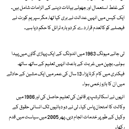
کے غلط استعمال اور جھوٹے بیانات دینے کے الزامات شامل ہیں۔
ایک کیس میں انہیں عدالت نے بری کیا تھا، مگر سپریم کورٹ نے
فیصلے کو کالعدم قرار دے کر دوبارہ ٹرائل کا حکم دیا ہے۔
لی جائے میونگ 1963 میں اندونگ کے ایک پہاڑی گاؤں میں پیدا
ہوئے۔ بچپن میں غربت کے باعث انہیں تعلیم کے ساتھ ساتھ
فیکٹری میں کام کرنا پڑا۔ 13 سال کی عمر میں ایک مشین کے حادثے
میں ان کا بازو زخمی ہوا۔
انہوں نے اسکالرشپ پر قانون کی تعلیم حاصل کی اور 1986 میں
وکالت کا امتحان پاس کیا۔ لی نے دو دہائیوں تک انسانی حقوق کے
وکیل کے طور پر خدمات انجام دیں، پھر 2005 میں سیاست میں قدم
رکھا۔