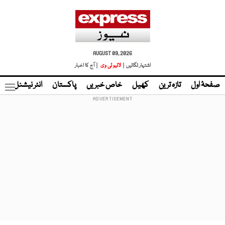
AUGUST 09, 2026
اشتہار لگائیں |
لائیو ٹی وی
| آج کا اخبار
صفحۂ اول
تازہ ترین
کھیل
خاص خبریں
پاکستان
انٹر نیشنل
ٹا