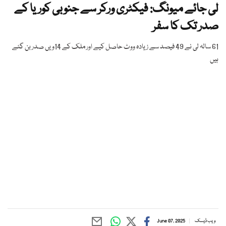
لی جائے میونگ: فیکٹری ورکر سے جنوبی کوریا کے
صدر تک کا سفر
61 سالہ لی نے 49 فیصد سے زیادہ ووٹ حاصل کیے اور ملک کے 14ویں صدر بن گئے
ہیں
ویب ڈیسک
June 07, 2025