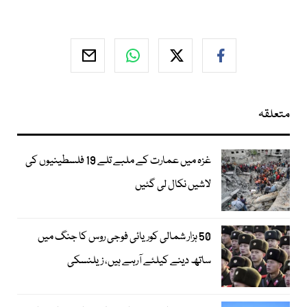
متعلقہ
غزہ میں عمارت کے ملبے تلے 19 فلسطینیوں کی
لاشیں نکال لی گئیں
50 ہزار شمالی کوریائی فوجی روس کا جنگ میں
ساتھ دینے کیلئے آرہے ہیں، زیلنسکی