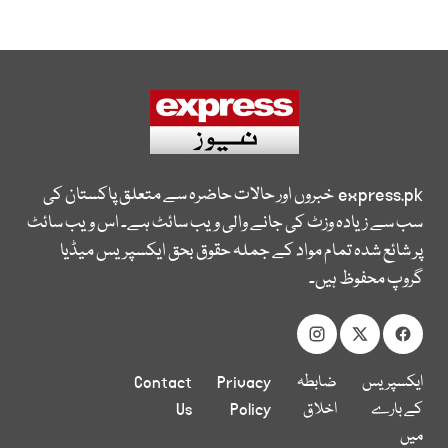
express.pk
خبروں اور حالات حاضرہ سے متعلق پاکستان کی
سب سے زیادہ وزٹ کی جانے والی ویب سائٹ ہے۔ اس ویب سائٹ
پر شائع شدہ تمام مواد کے جملہ حقوق بحق ایکسپریس میڈیا
گروپ محفوظ ہیں۔
ایکسپریس
ضابطہ
Privacy
Contact
کے بارے
اخلاق
Policy
Us
میں