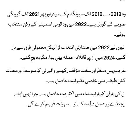
وہ 2010 سے 2018 تک سیونگنام کے میئر اور پھر 2021 تک گیونگی
صوبے کے گورنر رہے۔ 2022 میں وہ قومی اسمبلی کے رکن منتخب
ہوئے۔
انہوں نے 2022 میں صدارتی انتخاب لڑا لیکن معمولی فرق سے ہار
گئے۔ 2024 میں ان پر قاتلانہ حملہ بھی ہوا، مگر وہ بچ گئے۔
غریب پس منظر اور سخت مؤقف رکھنے والے لی کو متوسط اور محنت
کش طبقے میں خاصی مقبولیت حاصل ہے۔
ان کی پارٹی کو پارلیمنٹ میں اکثریت حاصل ہے، جو انہیں اپنے
ایجنڈے پر عمل درآمد کے لیے سہولت فراہم کرے گی۔