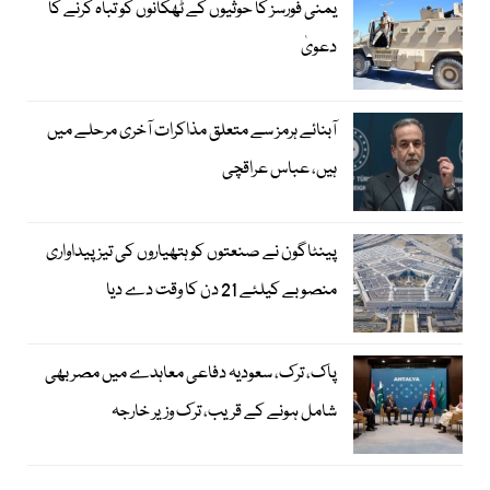
یمنی فورسز کا حوثیوں کے ٹھکانوں کو تباہ کرنے کا
دعویٰ
آبنائے ہرمز سے متعلق مذاکرات آخری مرحلے میں
ہیں، عباس عراقچی
پینٹاگون نے صنعتوں کو ہتھیاروں کی تیز پیداواری
منصوبے کیلئے 21 دن کا وقت دے دیا
پاک، ترک، سعودیہ دفاعی معاہدے میں مصر بھی
شامل ہونے کے قریب، ترک وزیر خارجہ