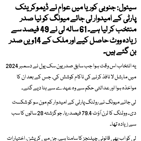
سیئول: جنوبی کوریا میں عوام نے ڈیموکریٹک
پارٹی کے امیدوار لی جائے میونگ کو نیا صدر
منتخب کر لیا ہے۔ 61 سالہ لی نے 49 فیصد سے
زیادہ ووٹ حاصل کیے اور ملک کے 14ویں صدر
بن گئے ہیں۔
یہ انتخاب اس وقت ہوا جب سابق صدر یون سک یول نے دسمبر 2024
میں مارشل لا نافذ کرنے کی ناکام کوشش کی، جس کے بعد ان کا
مواخذہ ہوا اور عدالتی حکم سے وہ عہدے سے ہٹا دیے گئے۔
لی جائے میونگ نے رولنگ پارٹی کے امیدوار کم مون سو کو شکست
دی۔ ووٹنگ کا ٹرن آؤٹ 79.4 فیصد رہا، جو گزشتہ 28 سالوں کا سب
سے زیادہ تھا۔
لی کو اب بھی قانونی چیلنجز کا سامنا ہے، جن میں کرپشن، اختیارات