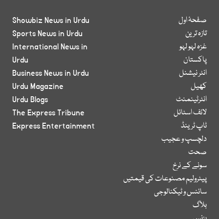
صفحۂ اول
Showbiz News in Urdu
تازہ ترین
Sports News in Urdu
غزہ لہو لہو
International News in
پاکستان
Urdu
انٹر نیشنل
Business News in Urdu
کھیل
Urdu Magazine
انٹرٹینمنٹ
Urdu Blogs
لائف اسٹائل
The Express Tribune
ٹاپ ٹرینڈ
Express Entertainment
دلچسپ و عجیب
صحت
سونے کے نرخ
پیٹرولیم مصنوعات کی قیمتیں
سائنس و ٹیکنالوجی
بلاگ
بزنس