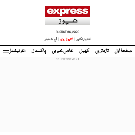
AUGUST 06, 2026
اشتہار لگائیں |
لائیو ٹی وی
| آج کا اخبار
صفحۂ اول
تازہ ترین
کھیل
خاص خبریں
پاکستان
انٹر نیشنل
ٹا