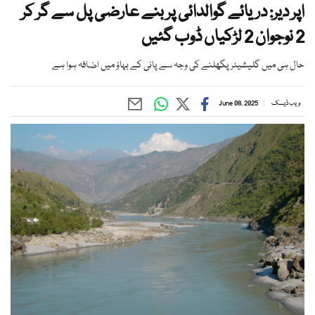
اپر دیر: دریائے گوالدائی پر بنے عارضی پل سے گر کر
2 نوجوان 2 لڑکیاں ڈوب گئیں
حال ہی میں گلیشیئر پگھلنے کی وجہ سے پانی کے بہاؤ میں اضافہ ہوا ہے
ویب ڈیسک
June 08, 2025