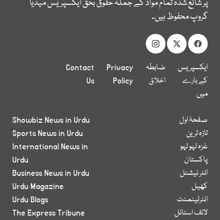
پر شائع شدہ تمام مواد کے جملہ حقوق بحق ایکسپریس میڈیا
گروپ محفوظ ہیں۔
ایکسپریس
ضابطہ
Privacy
Contact
کے بارے
اخلاق
Policy
Us
میں
صفحۂ اول
Showbiz News in Urdu
تازہ ترین
Sports News in Urdu
غزہ لہو لہو
International News in
پاکستان
Urdu
انٹر نیشنل
Business News in Urdu
کھیل
Urdu Magazine
انٹرٹینمنٹ
Urdu Blogs
لائف اسٹائل
The Express Tribune