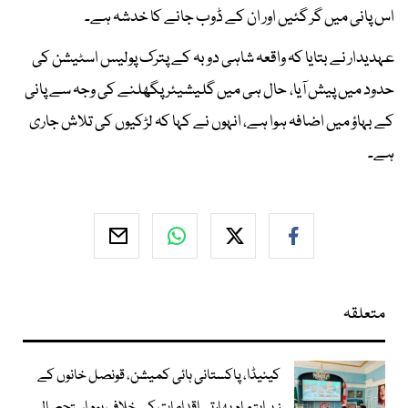
اس پانی میں گر گئیں اور ان کے ڈوب جانے کا خدشہ ہے۔
عہدیدار نے بتایا کہ واقعہ شاہی دوبہ کے پترک پولیس اسٹیشن کی
حدود میں پیش آیا، حال ہی میں گلیشیئر پگھلنے کی وجہ سے پانی
کے بہاؤ میں اضافہ ہوا ہے، انہوں نے کہا کہ لڑکیوں کی تلاش جاری
ہے۔
متعلقہ
کینیڈا، پاکستانی ہائی کمیشن، قونصل خانوں کے