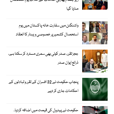
زیر اہتمام بھارتی اقدامات کے خلاف یوم استحصال
منایا گیا
واشنگٹن میں سفارت خانہ پاکستان میں یوم
استحصال کشمیر پر خصوصی ویبنار کا انعقاد
ججز تقرر، صدر کوئی بھی سمری مسترد کر سکتا ہے،
ذرائع ایوان صدر
پنجاب حکومت نے 32 افسران کے تقرر و تبادلوں کے
احکامات جاری کر دیے
حکومت نے پیٹرول کی قیمت میں اضافہ کردیا،