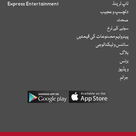
ٹاپ ٹرینڈ
Express Entertainment
دلچسپ و عجیب
صحت
سونے کے نرخ
پیٹرولیم مصنوعات کی قیمتیں
سائنس و ٹیکنالوجی
بلاگ
بزنس
ویڈیوز
جرائم