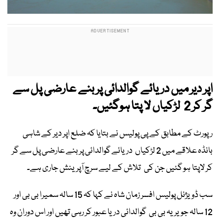
اپر دیر میں دریائے گوالدائی پر بنے عارضی پل سے
گر کر 2 لڑکیاں لا پتا ہوگئیں۔
رپورٹ کے مطابق کے پی پولیس نے بتایا کہ ضلع اپر دیر کے شاہی
بانڈہ علاقے میں 2 لڑکیاں دریائے گوالدائی پر بنے عارضی پل سے گر
کر لاپتا ہو گئیں جن کی تلاش کے لیے سرچ آپرینش جاری ہے۔
سب ڈویژنل پولیس افسر زمان شاہ نے کہا کہ 15 سالہ سمیرا بی بی اور
12 سالہ جویریہ بی بی گوالدائی دریا عبور کر رہی تھیں اور اس دوران وہ