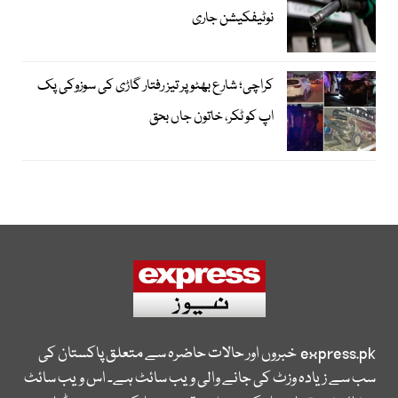
نوٹیفکیشن جاری
کراچی؛ شارع بھٹو پر تیز رفتار گاڑی کی سوزوکی پک
اپ کو ٹکر، خاتون جاں بحق
express.pk
خبروں اور حالات حاضرہ سے متعلق پاکستان کی
سب سے زیادہ وزٹ کی جانے والی ویب سائٹ ہے۔ اس ویب سائٹ