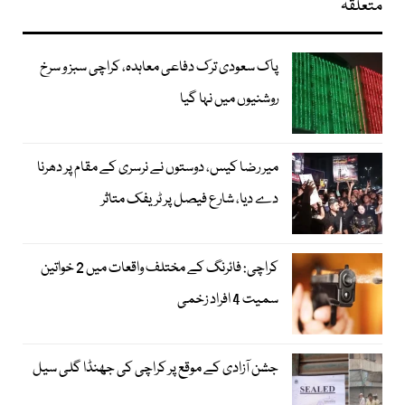
متعلقہ
پاک سعودی ترک دفاعی معاہدہ، کراچی سبز و سرخ
روشنیوں میں نہا گیا
میر رضا کیس، دوستوں نے نرسری کے مقام پر دھرنا
دے دیا، شارع فیصل پر ٹریفک متاثر
کراچی: فائرنگ کے مختلف واقعات میں 2 خواتین
سمیت 4 افراد زخمی
جشن آزادی کے موقع پر کراچی کی جھنڈا گلی سیل