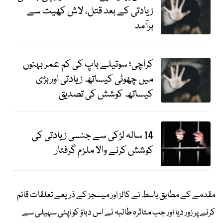
زیادتی کے بعد قتل، لاش کھیت سے
برآمد
کراچی؛ سوتیلے باپ کی کم عمر بہنوں
میں چھوٹی کیساتھ زیادتی اور بڑی
کیساتھ کوشش کی تصدیق
14 سالہ لڑکی سے جنسی زیادتی کی
کوشش کرنے والا ملزم گرفتار
مقدمے کے مطابق باسط نے کالز اور میسجز کے ذریعے تعلقات قائم
کرنے پر زور دیا اور جب متاثرہ طالبہ نے اس دباؤ کو اپنی سہیلی سے