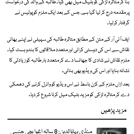
بنا کر متاثرہ لڑکی کو بلیک میل بھی کیا۔ طالبہ کے والد کی درخواست
پر مقدمہ درج کر لیا گیا ہے، جس کے بعد ایک ملزم کو پولیس نے
گرفتار کرلیا۔
ایف آئی آر کے متن کے مطابق متاثرہ طالبہ کی سہیلی نے اپنے بھائی
نقاش سے اس کی دوستی کرائی اور متعدد ملاقاتوں کا بندوبست کیا۔
ملزم نقاش نے شادی کا جھانسا دے کر متعدد بار طالبہ کو زیادتی کا
نشانہ بنایا اور اس کی ویڈیو بھی بنائی۔
بعد ازاں ملزم کے کزن باسط نے اس ویڈیو کو وائرل کرنے کی دھمکی
دے کر متاثرہ لڑکی کو مزید بلیک میل کرنا شروع کر دیا۔
مزید پڑھیں
منڈی بہاؤالدین: 8 سالہ اغوا بچی جنسی