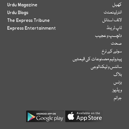
کھیل
Urdu Magazine
انٹرٹینمنٹ
Urdu Blogs
لائف اسٹائل
The Express Tribune
ٹاپ ٹرینڈ
Express Entertainment
دلچسپ و عجیب
صحت
سونے کے نرخ
پیٹرولیم مصنوعات کی قیمتیں
سائنس و ٹیکنالوجی
بلاگ
بزنس
ویڈیوز
جرائم