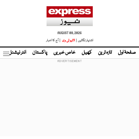
AUGUST 09, 2026
اشتہار لگائیں |
لائیو ٹی وی
| آج کا اخبار
صفحۂ اول
تازہ ترین
کھیل
خاص خبریں
پاکستان
انٹر نیشنل
ٹا