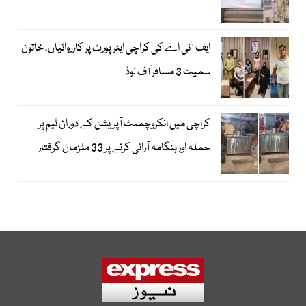
ایف آئی اے کی کراچی ایئرپورٹ پر کارروائیاں، خاتون
سمیت 3 مسافر آف لوڈ
کراچی میں انکروچمنٹ آپریشن کے دوران ٹیم پر
حملہ اور ہنگامہ آرائی کرنے پر 33 ملزمان گرفتار