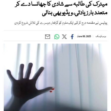
میٹرک کی طالبہ سے شادی کا جھانسا دے کر
متعدد بار زیادتی، ویڈیو بھی بنالی
پولیس نے مقدمہ درج کرکے ایک ملزم کو گرفتار، دوسرے کی تلاش شروع کردی
ویب ڈیسک
June 09, 2025