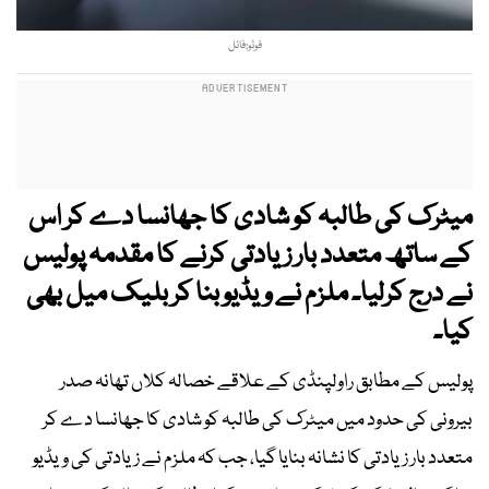
فوٹو:فائل
میٹرک کی طالبہ کو شادی کا جھانسا دے کر اس
کے ساتھ متعدد بار زیادتی کرنے کا مقدمہ پولیس
نے درج کرلیا۔ ملزم نے ویڈیو بنا کر بلیک میل بھی
کیا۔
پولیس کے مطابق راولپنڈی کے علاقے خصالہ کلاں تھانہ صدر
بیرونی کی حدود میں میٹرک کی طالبہ کو شادی کا جھانسا دے کر
متعدد بار زیادتی کا نشانہ بنایا گیا، جب کہ ملزم نے زیادتی کی ویڈیو