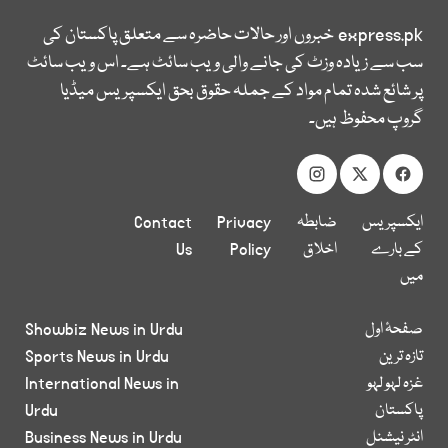
express.pk
خبروں اور حالات حاضرہ سے متعلق پاکستان کی
سب سے زیادہ وزٹ کی جانے والی ویب سائٹ ہے۔ اس ویب سائٹ
پر شائع شدہ تمام مواد کے جملہ حقوق بحق ایکسپریس میڈیا
گروپ محفوظ ہیں۔
ایکسپریس
ضابطہ
Privacy
Contact
کے بارے
اخلاق
Policy
Us
میں
صفحۂ اول
Showbiz News in Urdu
تازہ ترین
Sports News in Urdu
غزہ لہو لہو
International News in
پاکستان
Urdu
انٹر نیشنل
Business News in Urdu