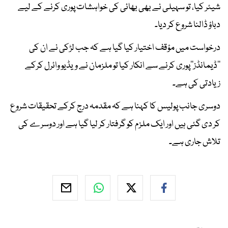
شیئر کیا، تو سہیلی نے بھی بھائی کی خواہشات پوری کرنے کے لیے
دباؤ ڈالنا شروع کر دیا۔
درخواست میں مؤقف اختیار کیا گیا ہے کہ جب لڑکی نے ان کی
’’ڈیمانڈز‘‘پوری کرنے سے انکار کیا تو ملزمان نے ویڈیو وائرل کرکے
زیادتی کی ہے۔
دوسری جانب پولیس کا کہنا ہے کہ مقدمہ درج کرکے تحقیقات شروع
کر دی گئی ہیں اور ایک ملزم کو گرفتار کر لیا گیا ہے اور دوسرے کی
تلاش جاری ہے۔