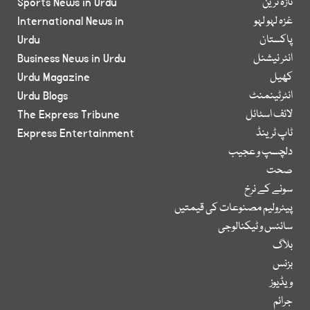
تازہ ترین
Sports News in Urdu
غزہ لہو لہو
International News in
پاکستان
Urdu
انٹر نیشنل
Business News in Urdu
کھیل
Urdu Magazine
انٹرٹینمنٹ
Urdu Blogs
لائف اسٹائل
The Express Tribune
ٹاپ ٹرینڈ
Express Entertainment
دلچسپ و عجیب
صحت
سونے کے نرخ
پیٹرولیم مصنوعات کی قیمتیں
سائنس و ٹیکنالوجی
بلاگ
بزنس
ویڈیوز
جرائم