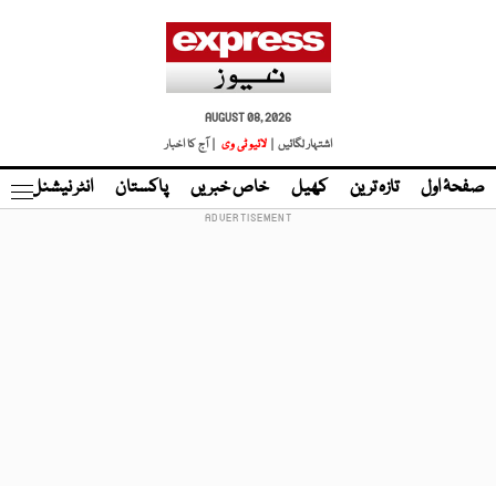
AUGUST 08, 2026
اشتہار لگائیں |
لائیو ٹی وی
| آج کا اخبار
صفحۂ اول
تازہ ترین
کھیل
خاص خبریں
پاکستان
انٹر نیشنل
ٹا