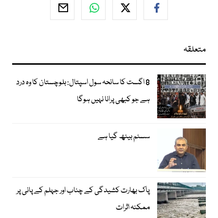
متعلقہ
8 اگست کا سانحہ سول اسپتال: بلوچستان کا وہ درد
ہے جو کبھی پرانا نہیں ہوگا
سسٹم بیٹھ گیا ہے
پاک بھارت کشیدگی کے چناب اور جہلم کے پانی پر
ممکنہ اثرات