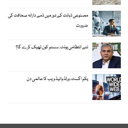
مصنوعی ذہانت کے دور میں ذمے دارانہ صحافت کی
ضرورت
نئے انتظامی یونٹ، سسٹم کون ٹھیک کرے گا؟
یکم اگست، ورلڈ وائیڈ ویب کا عالمی دن