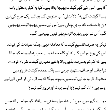
آتا ہے، اُسی کے گھر گوشت بھیجا جاتا ہے۔ کیا یہ کوئی معقول بات
ہے؟ گوشت کی یہ "ادلا بدلی" اب خلوص کے بجائے ایک طرح کی لین
دین یا حساب کتاب بن چکی ہے: اُس نے ہمیں بھیجا تو ہم بھیجیں
گے، اُس نے نہیں بھیجا تو ہم بھی نہیں بھیجیں گے۔
لیکن یہ صرف تقسیمِ گوشت کا معاملہ نہیں، بلکہ عبادت کی نیت،
اس کی روح اور اس کے نتائج کا معاملہ ہے۔ جب یہ فیصلہ کیا جاتا
ہے کہ کم خوبصورت، ہڈیوں والا یا غیر معیاری گوشت غرباء کو دے
دیا جائے اور صاف ستھرا، چربی سے پاک عمدہ گوشت فریزر میں
محفوظ کر لیا جائے، تو ہمیں سوچنا ہوگا کہ ہم قربانی کر کس کے لیے
رہے ہیں؟ اللہ کے لیے؟ یا اپنے پیٹ اور فریزر کے لیے؟
میرے گھر میں، میں نے یہ اصول سختی سے نافذ کیا ہوا ہے کہ جس
کے گھر قربانی ہو رہی ہے، اُسے ہم گوشت نہیں بھیجیں گے۔ خواہ وہ