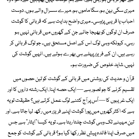
میری سگی بہن ہو، سگا ماموں ہو، میرے سسرال والے ہوں، دوست
احباب یا قریبی پڑوسی۔ میری واضح ہدایت ہے کہ قربانی کا گوشت
صرف ان لوگوں کو بھیجا جائے جن کے گھروں میں قربانی نہیں ہو
رہی۔ کیونکہ وہی لوگ اس کے اصل مستحق ہیں۔ جو لوگ قربانی کر
رہے ہیں، ان کے فریزر پہلے ہی بھرے ہوتے ہیں، انہیں گوشت کی
نہیں، شاید خلوص کی ضرورت ہو۔
قرآن و حدیث کی روشنی میں قربانی کے گوشت کو تین حصوں میں
تقسیم کرنے کا جو تصور ہے — ایک حصہ اپنا، ایک رشتہ داروں کا اور
ایک غریبوں کا — اُس پر آج کتنے لوگ عمل کرتے ہیں؟ حقیقت تو یہ
ہے کہ اکثر گھروں میں پورا گوشت اپنے فریزر میں رکھ لیا جاتا ہے، اور
تین مہینے تک وہی گوشت چلتا رہتا ہے۔ تو یہ کیسا "ایثار" ہے جس
میں صرف اپنا فائدہ پیشِ نظر رکھا گیا ہو؟ قربانی کے گوشت کو جمع