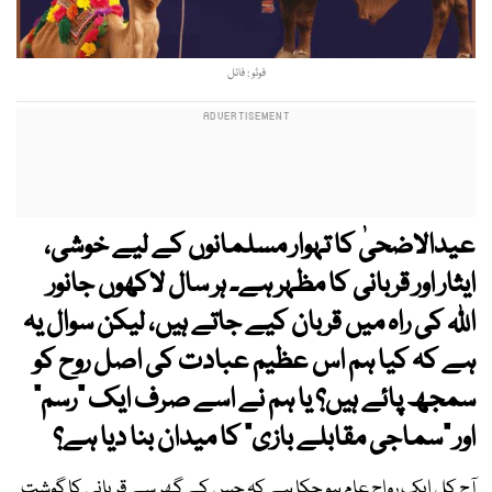
فوٹو : فائل
عیدالاضحیٰ کا تہوار مسلمانوں کے لیے خوشی،
ایثار اور قربانی کا مظہر ہے۔ ہر سال لاکھوں جانور
اللہ کی راہ میں قربان کیے جاتے ہیں، لیکن سوال یہ
ہے کہ کیا ہم اس عظیم عبادت کی اصل روح کو
سمجھ پائے ہیں؟ یا ہم نے اسے صرف ایک "رسم"
اور "سماجی مقابلے بازی" کا میدان بنا دیا ہے؟
آج کل ایک رواج عام ہو چکا ہے کہ جس کے گھر سے قربانی کا گوشت