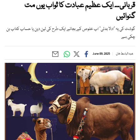
قربانی۔۔ ایک عظیم عبادت کا ثواب یوں مت
گنوائیں
گوشت کی یہ "ادلا بدلی" اب خلوص کے بجائے ایک طرح کی لین دین یا حساب کتاب بن
چکی ہے
عبد الباسط خان
June 09, 2025