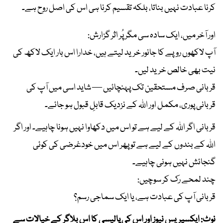
کرنا عبادت نہیں بناتا، بلکہ تقسیم کرنا ہی اس کی اصل روح ہے۔
اور آخر میں، ایک سادہ سی مگر پُر اثر گزارش:
آپ لاکھوں روپے کا جانور خرید لیتے ہیں، خدارا اس بار ایک لاکھ کی
نیت بھی خالص خرید لیں۔
قربانی صرف مستحقین تک پہنچائیں — شاید اسی میں آپ کی
قربانی پوری، مکمل اور اللہ کے نزدیک قابلِ قبول ہو جائے۔
قربانی اگر اللہ کے لیے ہے تو اس میں دکھاوا نہیں ہونا چاہیے۔ اور اگر
اللہ کے بندوں کے لیے ہے تو پھر اس میں خودغرضی کی کوئی
گنجائش نہیں ہونی چاہیے۔
چند لمحے رک کر سوچیں:
قربانی آپ کی عبادت ہے، یا ایک سماجی رسم؟
نوٹ: ایکسپریس نیوز اور اس کی پالیسی کا اس بلاگر کے خیالات سے