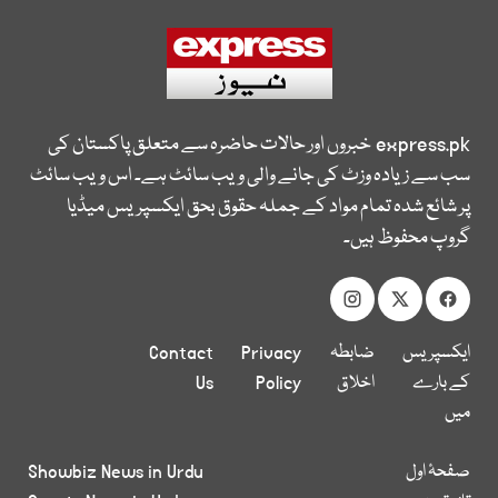
express.pk
خبروں اور حالات حاضرہ سے متعلق پاکستان کی
سب سے زیادہ وزٹ کی جانے والی ویب سائٹ ہے۔ اس ویب سائٹ
پر شائع شدہ تمام مواد کے جملہ حقوق بحق ایکسپریس میڈیا
گروپ محفوظ ہیں۔
ایکسپریس
ضابطہ
Privacy
Contact
کے بارے
اخلاق
Policy
Us
میں
صفحۂ اول
Showbiz News in Urdu