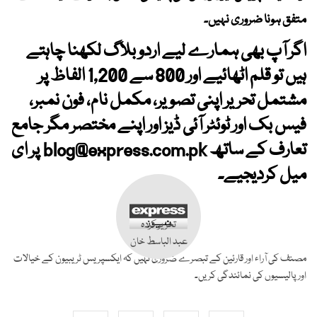
متفق ہونا ضروری نہیں۔
اگر آپ بھی ہمارے لیے اردو بلاگ لکھنا چاہتے
ہیں تو قلم اٹھائیے اور 800 سے 1,200 الفاظ پر
مشتمل تحریر اپنی تصویر، مکمل نام، فون نمبر،
فیس بک اور ٹوئٹر آئی ڈیز اور اپنے مختصر مگر جامع
تعارف کے ساتھ
blog@express.com.pk
پر ای
میل کردیجیے۔
تحریر کردہ
عبد الباسط خان
مصنف کی آراء اور قارئین کے تبصرے ضروری نہیں کہ ایکسپریس ٹریبیون کے خیالات
اور پالیسیوں کی نمائندگی کریں۔