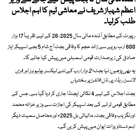
آئندہ مالی سال کا بجٹ پیش کیے جانے سے وزیر
اعظم شہباز شریف نے معاشی ٹیم کا اہم اجلاس
طلب کرلیا۔
رپورٹ کے مطابق آئندہ مالی سال 2025-26 کے لیے تقریباً 17 ہزار
600 ارب روپے سے زائد حجم کا وفاقی بجٹ آج شام 5 بجے اسپیکر ایاز
صادق کی زیرصدارت قومی اسمبلی میں پیش کیا جائے گا۔
یہ بھی پڑھیں: نیا بجٹ؛ 2 ہزار ارب کے نئے ٹیکسز، یوٹیوبرز اور فری
لانسرز ریڈار پر، نان فائلرز پر سختیاں
بجٹ اجلاس کے لیے 4 نکاتی ایجنڈا جاری کر دیا گیا ہے، جس کے
مطابق قومی ترانے کے بعد اسپیکر کی اجازت سے وزیر خزانہ محمد
اورنگزیب وفاقی بجٹ، مالیاتی بل 2025ء اور محاصل سمیت دیگر
اہم دستاویزات ایوان میں پیش کریں گے۔