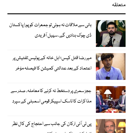
متعلقہ
بانی سے ملاقات نہ ہوئی تو جمعرات کو پورا پاکستان
ڈی چوک بنادیں گے، سہیل آفریدی
میر رضا قتل کیس؛ اہل خانہ کے پولیس تفتیش پر
اعتماد کے بعد عدالتی کمیشن کا فیصلہ مؤخر
ججز سمری پر دستخط نہ کرنے کا معاملہ، صدر سے
مذاکرات کا ٹاسک اسپیکر قومی اسمبلی کے سپرد
پی ٹی آئی ارکان کی جانب سے احتجاج کی کال نظر