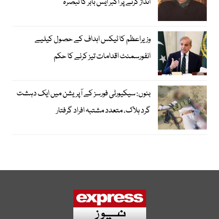
انداز کرنے پر اکبر ایس بابر کا تبصرہ
وزیراعظم کا ٹیکس اہداف کے حصول کیلیے
انفورسمنٹ اقدامات تیز کرنے کا حکم
بنوں: سیکیورٹی فورسز کے آپریشن میں ایک دہشت
گرد ہلاک، متعدد مشتبہ افراد گرفتار