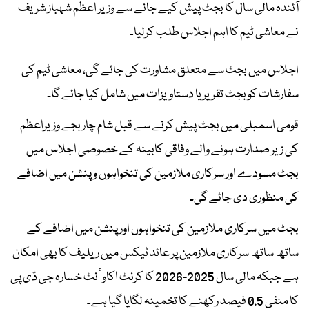
آئندہ مالی سال کا بجٹ پیش کیے جانے سے وزیر اعظم شہباز شریف
نے معاشی ٹیم کا اہم اجلاس طلب کرلیا۔
اجلاس میں بجٹ سے متعلق مشاورت کی جائے گی، معاشی ٹیم کی
سفارشات کو بجٹ تقریر یا دستاویزات میں شامل کیا جائے گا۔
قومی اسمبلی میں بجٹ پیش کرنے سے قبل شام چار بجے وزیراعظم
کی زیر صدارت ہونے والے وفاقی کابینہ کے خصوصی اجلاس میں
بجٹ مسودے اور سرکاری ملازمین کی تنخواہوں و پنشن میں اضافے
کی منظوری دی جائے گی۔
بجٹ میں سرکاری ملازمین کی تنخواہوں اور پنشن میں اضافے کے
ساتھ ساتھ سرکاری ملازمین پر عائد ٹیکس میں ریلیف کا بھی امکان
ہے جبکہ مالی سال 2025-2026 کا کرنٹ اکاوٴنٹ خسارہ جی ڈی پی
کا منفی 0.5 فیصد رکھنے کا تخمینہ لگایا گیا ہے۔