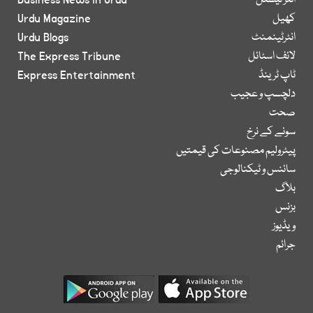
انٹر نیشنل
Business News in Urdu
کھیل
Urdu Magazine
انٹرٹینمنٹ
Urdu Blogs
لائف اسٹائل
The Express Tribune
ٹاپ ٹرینڈ
Express Entertainment
دلچسپ و عجیب
صحت
سونے کے نرخ
پیٹرولیم مصنوعات کی قیمتیں
سائنس و ٹیکنالوجی
بلاگ
بزنس
ویڈیوز
جرائم