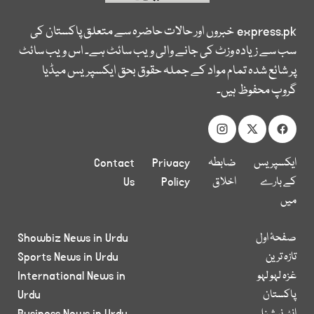
express.pk
خبروں اور حالات حاضرہ سے متعلق پاکستان کی
سب سے زیادہ وزٹ کی جانے والی ویب سائٹ ہے۔ اس ویب سائٹ
پر شائع شدہ تمام مواد کے جملہ حقوق بحق ایکسپریس میڈیا
گروپ محفوظ ہیں۔
ایکسپریس
ضابطہ
Privacy
Contact
کے بارے
اخلاق
Policy
Us
میں
صفحۂ اول
Showbiz News in Urdu
تازہ ترین
Sports News in Urdu
غزہ لہو لہو
International News in
پاکستان
Urdu