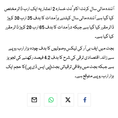
آئندہ مالی سال کرنٹ اکاوٴنٹ خسارہ 2 اعشاریہ ایک ارب ڈالر مختص
کیا گیا ہے آئندہ مالی سال کیلئے برآمدات کا ہدف 35 ارب 30 کروڑ
ڈالر مقرر کیا گیا ہے جبکہ درآمدات کا ہدف 65 ارب 20 کروڑ ڈالر مقرر
کیا گیا ہے۔
بجٹ میں ایف بی آر کی ٹیکس وصولیوں کا ہدف چودہ ہزار ارب روپے
سے زائد، اقتصادی ترقی کی شرح کا ہدف 4.2 فیصد رکھنے کی تجویز
ہے جبکہ بجٹ میں وفاقی ترقیاتی بجٹ(پی ایس ڈی پی)کا حجم ایک
ہزار ارب روپے متوقع ہے۔