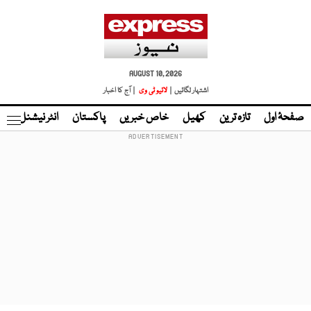
AUGUST 10, 2026
اشتہار لگائیں |
لائیو ٹی وی
| آج کا اخبار
صفحۂ اول
تازہ ترین
کھیل
خاص خبریں
پاکستان
انٹر نیشنل
ٹا