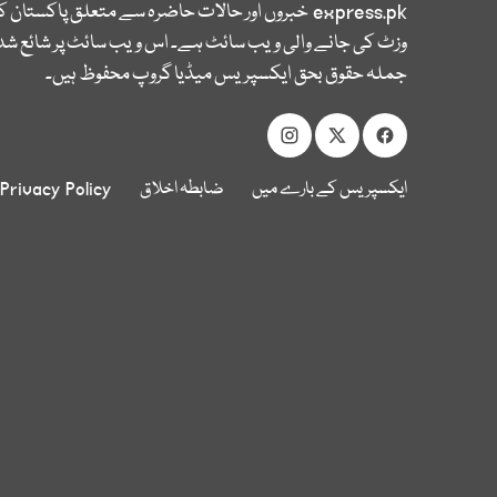
express.pk
خبروں اور حالات حاضرہ سے متعلق پاکستان 
وزٹ کی جانے والی ویب سائٹ ہے۔ اس ویب سائٹ پر شائع شدہ
جملہ حقوق بحق ایکسپریس میڈیا گروپ محفوظ ہیں۔
ایکسپریس کے بارے میں
ضابطہ اخلاق
Privacy Policy