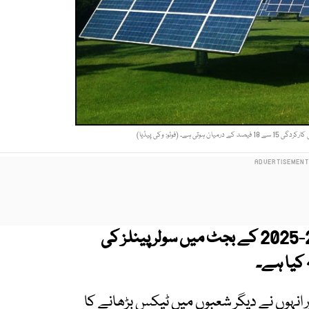
ے۔ (فوٹو: وکی پیڈیا)
وفاقی حکومت نے نئے مالی سال 26-2025 کے بجٹ میں سولر پینلز کی
ر انہوں نے دیگر شعبوں میں ٹیکس بڑھانے کا