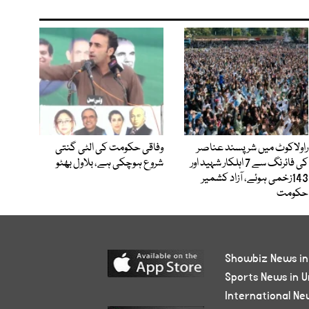
راولاکوٹ میں شرپسند عناصر
وفاقی حکومت کی الٹی گنتی
کی فائرنگ سے 7 اہلکار شہید اور
شروع ہوچکی ہے، بلاول بھٹو
143زخمی ہوئے، آزاد کشمیر
حکومت
Showbiz News in
Sports News in U
International Ne