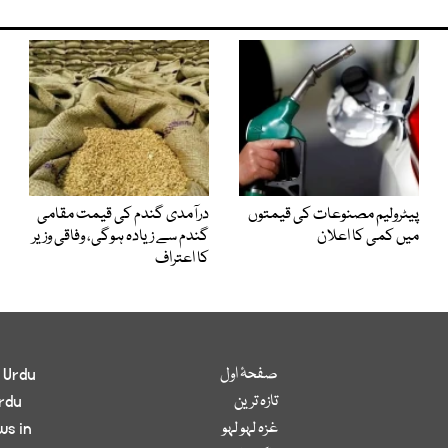
پیٹرولیم مصنوعات کی قیمتوں
درآمدی گندم کی قیمت مقامی
میں کمی کا اعلان
گندم سے زیادہ ہوگی، وفاقی وزیر
کا اعتراف
صفحۂ اول
 Urdu
تازہ ترین
rdu
غزہ لہو لہو
ws in