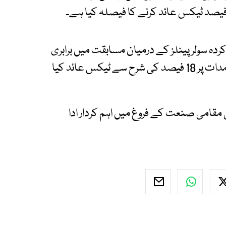
ر کردہ سولر پینلز کے درمیان مسابقت میں برابری
یقینی بنانے کے لیے تجویز ہے کہ سولز پینلز کی درآمدات پر 18 فیصد کی شرح سے ٹیکس عائد کیا
کی مقامی صنعت کے فروغ میں اہم کردار ادا