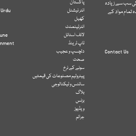
پاکستان
کی سب سے زیادہ
انٹر نیشنل
 Urdu
 تمام مواد کے
کھیل
انٹرٹینمنٹ
لائف اسٹائل
bune
ٹاپ ٹرینڈ
inment
دلچسپ و عجیب
Contact Us
صحت
سونے کے نرخ
پیٹرولیم مصنوعات کی قیمتیں
سائنس و ٹیکنالوجی
بلاگ
بزنس
ویڈیوز
جرائم