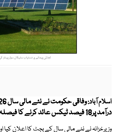
تجارتی پیمانے پر دستیاب سلیکان سولر پینلز کی کارکردگی 15 سے 18 فیصد کے درمیان ہوتی ہ
اسلام آباد:
درآمد پر18 فیصد ٹیکس عائد کرنے کا فیصلہ کیا ہے۔
وزیرخزانہ نے نئے مالی سال کے بجٹ کا اعلان کیا او