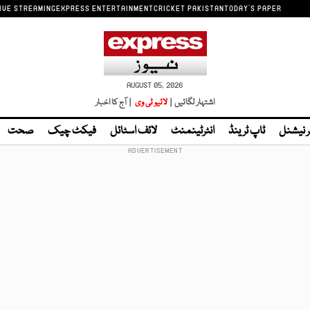
IVE STREAMING
EXPRESS ENTERTAINMENT
CRICKET PAKISTAN
TODAY'S PAPER
AUGUST 05, 2026
اشتہار لگائیں |
لائیو ٹی وی
| آج کا اخبار
ر نیشنل
ٹاپ ٹرینڈ
انٹرٹینمنٹ
لائف اسٹائل
فیکٹ چیک
صحت