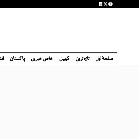
صفحۂ اول
تازہ ترین
کھیل
خاص خبریں
پاکستان
انٹ