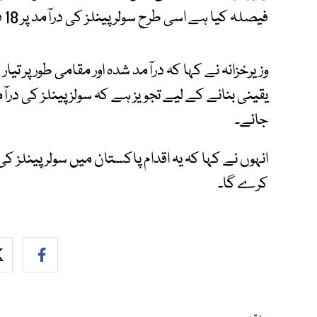
فیصلہ کیا ہے اسی طرح سولر پینلز کی درآمد پر 18 فیصد ٹیکس عائد کرنے کا فیصلہ کیا ہے۔
وزیرخزانہ نے کہا کہ درآمد شدہ اور مقامی طور پر تیا
جائے۔
انہوں نے کہا کہ یہ اقدام پاکستان میں سولر پینلز 
کرے گا۔