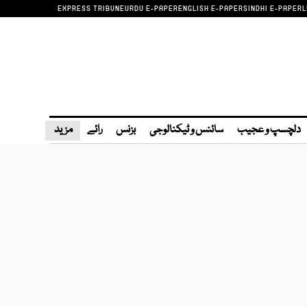
EXPRESS TRIBUNE
URDU E-PAPER
ENGLISH E-PAPER
SINDHI E-PAPER
L
دلچسپ و عجیب
سائنس و ٹیکنالوجی
بزنس
رائے
مزید