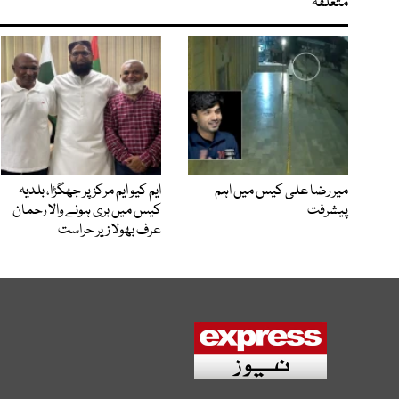
متعلقہ
میر رضا علی کیس میں اہم
ایم کیو ایم مرکز پر جھگڑا، بلدیہ
پیشرفت
کیس میں بری ہونے والا رحمان
عرف بھولا زیر حراست