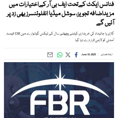
فنانس ایکٹ کےتحت ایف بی آر کےاختیارات میں
مزیداضافہ تجویز، سوشل میڈیا انفلوئنسرز بھی زد پر
آئیں گے
گاڑی یا جائیداد کی خریداری کیلئے پچھلے سال کے ٹیکس گوشوارے میں 130 فیصد
آمدنی کو لازمی قرار دے دیا گیا
ارشاد انصاری
June 10, 2025