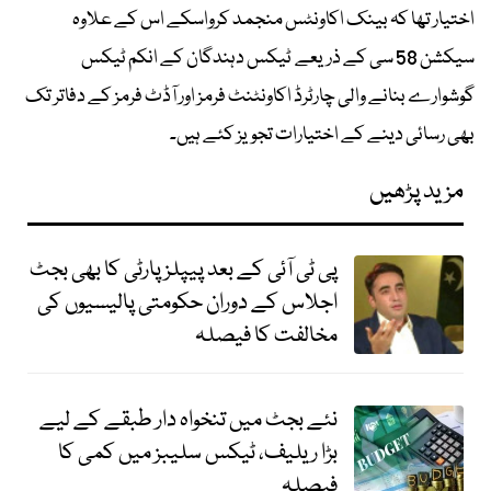
اختیار تھا کہ بینک اکاونٹس منجمد کرواسکے اس کے علاوہ
سیکشن 58 سی کے ذریعے ٹیکس دہندگان کے انکم ٹیکس
گوشوارے بنانے والی چارٹرڈ اکاونٹنٹ فرمز اور آڈٹ فرمز کے دفاتر تک
بھی رسائی دینے کے اختیارات تجویز کئے ہیں۔
مزید پڑھیں
پی ٹی آئی کے بعد پیپلزپارٹی کا بھی بجٹ
اجلاس کے دوران حکومتی پالیسیوں کی
مخالفت کا فیصلہ
نئے بجٹ میں تنخواہ دار طبقے کے لیے
بڑا ریلیف، ٹیکس سلیبز میں کمی کا
فیصلہ