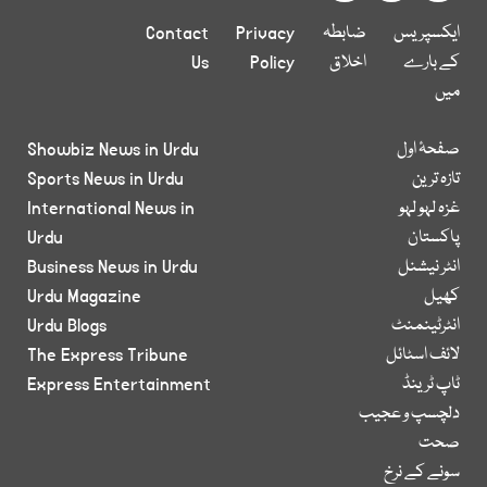
ایکسپریس
ضابطہ
Privacy
Contact
کے بارے
اخلاق
Policy
Us
میں
صفحۂ اول
Showbiz News in Urdu
تازہ ترین
Sports News in Urdu
غزہ لہو لہو
International News in
پاکستان
Urdu
انٹر نیشنل
Business News in Urdu
کھیل
Urdu Magazine
انٹرٹینمنٹ
Urdu Blogs
لائف اسٹائل
The Express Tribune
ٹاپ ٹرینڈ
Express Entertainment
دلچسپ و عجیب
صحت
سونے کے نرخ