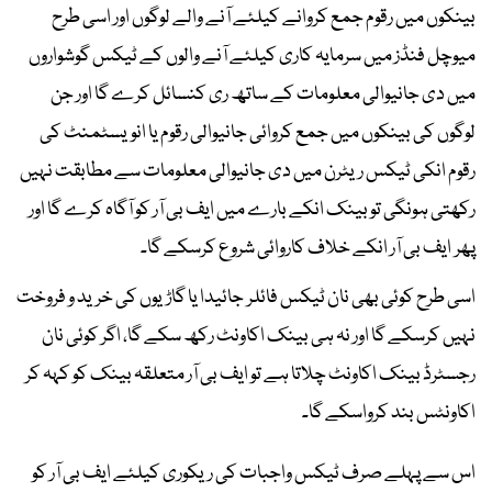
بینکوں میں رقوم جمع کروانے کیلئے آنے والے لوگوں اور اسی طرح
میوچل فنڈز میں سرمایہ کاری کیلئے آنے والوں کے ٹیکس گوشواروں
میں دی جانیوالی معلومات کے ساتھ ری کنسائل کرے گا اور جن
لوگوں کی بینکوں میں جمع کروائی جانیوالی رقوم یا انویسٹمنٹ کی
رقوم انکی ٹیکس ریٹرن میں دی جانیوالی معلومات سے مطابقت نہیں
رکھتی ہونگی تو بینک انکے بارے میں ایف بی آر کو آگاہ کرے گا اور
پھر ایف بی آر انکے خلاف کاروائی شروع کرسکے گا۔
اسی طرح کوئی بھی نان ٹیکس فائلر جائیدا یا گاڑیوں کی خرید و فروخت
نہیں کرسکے گا اور نہ ہی بینک اکاونٹ رکھ سکے گا، اگر کوئی نان
رجسٹرڈ بینک اکاونٹ چلاتا ہے تو ایف بی آر متعلقہ بینک کو کہہ کر
اکاونٹس بند کرواسکے گا۔
اس سے پہلے صرف ٹیکس واجبات کی ریکوری کیلئے ایف بی آر کو