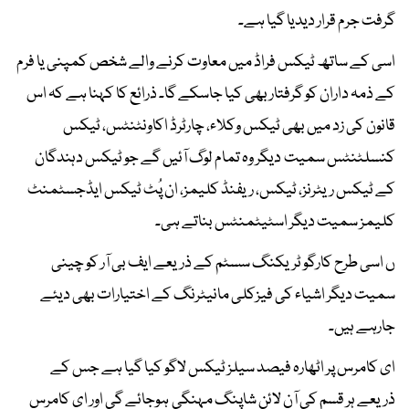
گرفت جرم قرار دیدیا گیا ہے۔
اسی کے ساتھ ٹیکس فراڈ میں معاوت کرنے والے شخص کمپنی یا فرم
کے ذمہ داران کو گرفتار بھی کیا جاسکے گا۔ ذرائع کا کہنا ہے کہ اس
قانون کی زد میں بھی ٹیکس وکلاء، چارٹرڈ اکاونٹنٹس، ٹیکس
کنسلٹنٹس سمیت دیگر وہ تمام لوگ آئیں گے جو ٹیکس دہندگان
کے ٹیکس ریٹرنز، ٹیکس، ریفنڈ کلیمز، ان پُٹ ٹیکس ایڈجسٹمنٹ
کلیمز سمیت دیگر اسٹیٹمنٹس بناتے ہی۔
ں اسی طرح کارگو ٹریکنگ سسٹم کے ذریعے ایف بی آر کو چینی
سمیت دیگر اشیاء کی فیزکلی مانیٹرنگ کے اختیارات بھی دیئے
جارہے ہیں۔
ای کامرس پر اٹھارہ فیصد سیلز ٹیکس لاگو کیا گیا ہے جس کے
ذریعے ہر قسم کی آن لائن شاپنگ مہنگی ہوجائے گی اور ای کامرس