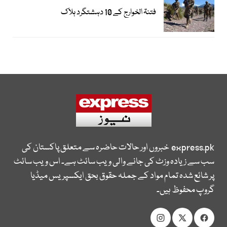
فتنۃ الخوارج کے 10 دہشتگرد ہلاک
express.pk
خبروں اور حالات حاضرہ سے متعلق پاکستان کی
سب سے زیادہ وزٹ کی جانے والی ویب سائٹ ہے۔ اس ویب سائٹ
پر شائع شدہ تمام مواد کے جملہ حقوق بحق ایکسپریس میڈیا
گروپ محفوظ ہیں۔