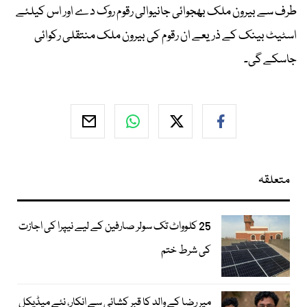
طرف سے بیرون ملک بھجوائی جانیوالی رقوم روک دے اور اس کیلئے
اسٹیٹ بینک کے ذریعے ان رقوم کی بیرون ملک منتقلی رکوائی
جاسکے گی۔
متعلقہ
25 کلوواٹ تک سولر صارفین کے لیے نیپرا کی اجازت
کی شرط ختم
میر رضا کے والد کا قبر کشائی سے انکار، نئے میڈیکل