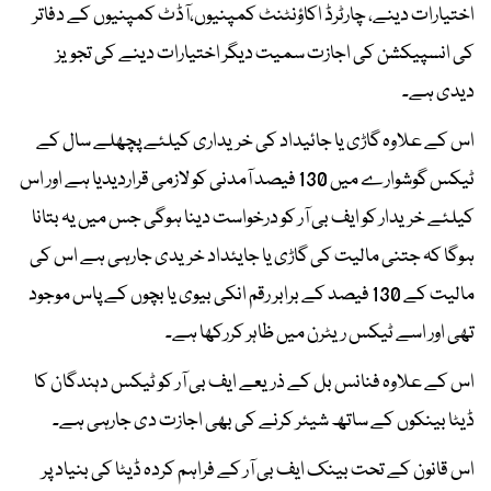
اختیارات دینے، چارٹرڈ اکاؤنٹنٹ کمپنیوں،آڈٹ کمپنیوں کے دفاتر
کی انسپیکشن کی اجازت سمیت دیگر اختیارات دینے کی تجویز
دیدی ہے۔
اس کے علاوہ گاڑی یا جائیداد کی خریداری کیلئے پچھلے سال کے
ٹیکس گوشوارے میں 130 فیصد آمدنی کو لازمی قراردیدیا ہے اور اس
کیلئے خریدار کو ایف بی آر کو درخواست دینا ہوگی جس میں یہ بتانا
ہوگا کہ جتنی مالیت کی گاڑی یا جایئداد خریدی جارہی ہے اس کی
مالیت کے 130 فیصد کے برابر رقم انکی بیوی یا بچوں کے پاس موجود
تھی اور اسے ٹیکس ریٹرن میں ظاہر کررکھا ہے۔
اس کے علاوہ فنانس بل کے ذریعے ایف بی آر کو ٹیکس دہندگان کا
ڈیٹا بینکوں کے ساتھ شیئر کرنے کی بھی اجازت دی جارہی ہے۔
اس قانون کے تحت بینک ایف بی آر کے فراہم کردہ ڈیٹا کی بنیاد پر