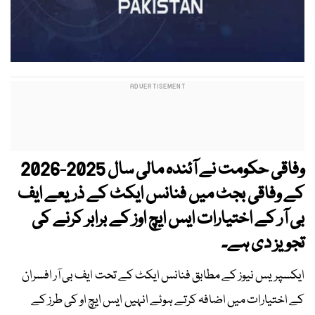
وفاقی حکومت نے آئندہ مالی سال 2025-2026
کے وفاقی بجٹ میں فنانس ایکٹ کے ذریعے ایف
بی آر کے اختیارات ایس ایچ اوز کے برابر کرنے کی
تجویز دی ہے۔
ایکسپریس نیوز کے مطابق فنانس ایکٹ کے تحت ایف بی آر افسران
کے اختیارات میں اضافہ کرتے ہوئے انہیں ایس ایچ او کی طرز کے