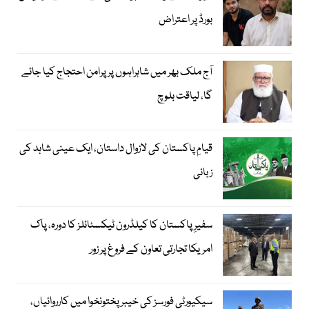
بورڈ پر اعتراض
آج ملک بھر میں شاہراہوں پر پرامن احتجاج کیا جائے
گا، لیاقت بلوچ
قیامِ پاکستان کی لازوال داستان، ایک عینی شاہد کی
زبانی
سفیرِ پاکستان کا کیلڈرون ٹیکسٹائلز کا دورہ، پاک
امریکا تجارتی تعاون کے فروغ پر زور
سیکیورٹی فورسز کی خیبر پختونخوا میں کارروائیاں،