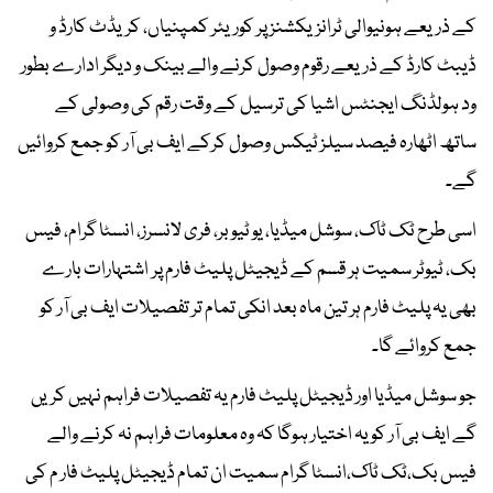
کے ذریعے ہونیوالی ٹرانزیکشنز پر کوریئر کمپنیاں، کریڈٹ کارڈ و
ڈیبٹ کارڈ کے ذریعے رقوم وصول کرنے والے بینک و دیگر ادارے بطور
ود ہولڈنگ ایجنٹس اشیا کی ترسیل کے وقت رقم کی وصولی کے
ساتھ اٹھارہ فیصد سیلز ٹیکس وصول کرکے ایف بی آر کو جمع کروائیں
گے۔
اسی طرح ٹک ٹاک، سوشل میڈیا، یو ٹیوبر، فری لانسرز، انسٹا گرام، فیس
بک، ٹیوٹر سمیت ہر قسم کے ڈیجیٹل پلیٹ فارم پر اشتہارات بارے
بھی یہ پلیٹ فارم ہر تین ماہ بعد انکی تمام تر تفصیلات ایف بی آر کو
جمع کروائے گا۔
جو سوشل میڈیا اور ڈیجیٹل پلیٹ فارم یہ تفصیلات فراہم نہیں کریں
گے ایف بی آر کو یہ اختیار ہوگا کہ وہ معلومات فراہم نہ کرنے والے
فیس بک،ٹک ٹاک،انسٹا گرام سمیت ان تمام ڈیجیٹل پلیٹ فار م کی