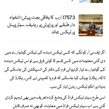
17573 ارب کا وفاقی بجٹ پیش؛ تنخواہ
دار طبقے اور پراپرٹی پر ریلیف، سولر پینل
پر ٹیکس عائد
اگر ایف بی آر کو لگے کہ کسی ٹیکس دہندہ کے ٹیکس گوشوارے میں
دی گئی معلومات میں کسی قسم کا کوئی فرق ہے تو اس ٹیکس دہندہ
کے گوشوارے تیار کرنیوالی فرم کے دفتر کی انسپکشن کی جاسکے گی
تاکہ ریکارڈ چیک کیا جاسکے کہ فرم یا کمپنی نے کس ریکارڈ کی
بنیاد پر انکم ٹیکس ریٹرن تیار کی ہے۔
اسی طرح سیلز ٹیکس فراڈ کی وضع کردہ تعریف میں بھی ترمیم کردی
گئی ہے اب سیلز ٹیکس فراڈ میں معاونت کو بھی نہ صرف قابل