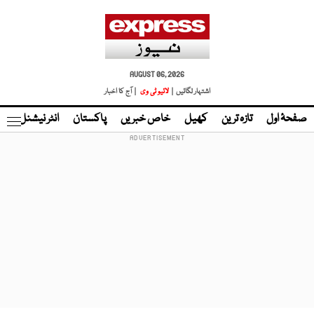
AUGUST 06, 2026
اشتہار لگائیں |
لائیو ٹی وی
| آج کا اخبار
صفحۂ اول
تازہ ترین
کھیل
خاص خبریں
پاکستان
انٹر نیشنل
ٹا