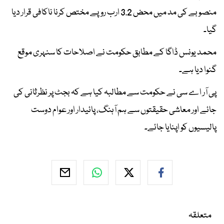
منصوبے کی مد میں محض 3.2 ارب روپے مختص کرنا ناکافی قرار دیا
گیا۔
محمد یونس ڈاگا کے مطابق حکومت نے اصلاحات کا سنہری موقع
گنوا دیا ہے۔
پی آر اے سی نے حکومت سے مطالبہ کیا ہے کہ بجٹ پر نظرثانی کی
جائے اور معاشی حقیقتوں سے ہم آہنگ، پائیدار اور عوام دوست
پالیسیوں کو اپنایا جائے۔
متعلقہ