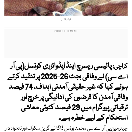
فوٹو: فائل
پالیسی ریسرچ اینڈ ایڈوائزری کونسل(پی آر
کراچی:
اے سی) نے وفاقی بجٹ 26-2025 پر تنقید کرتے
ہوئے کہا کہ غیر حقیقی آمدنی اہداف، 74 فیصد
وفاقی آمدن کا قرضوں کی ادائیگی پر خرچ اور
ترقیاتی پروگرام میں 29 فیصد کٹوتی معاشی
استحکام کے لیے خطرہ ہے۔
چیئرمین پی آر اے سی محمد یونس ڈاگا نے گرین سکوک اور تنخواہ دار