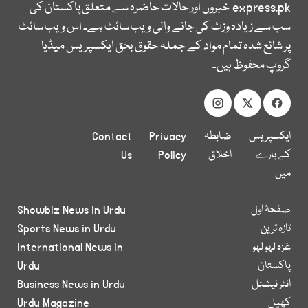
express.pk
خبروں اور حالات حاضرہ سے متعلق پاکستان کی
سب سے زیادہ وزٹ کی جانے والی ویب سائٹ ہے۔ اس ویب سائٹ
پر شائع شدہ تمام مواد کے جملہ حقوق بحق ایکسپریس میڈیا
گروپ محفوظ ہیں۔
ایکسپریس
ضابطہ
Privacy
Contact
کے بارے
اخلاق
Policy
Us
میں
صفحۂ اول
Showbiz News in Urdu
تازہ ترین
Sports News in Urdu
غزہ لہو لہو
International News in
پاکستان
Urdu
انٹر نیشنل
Business News in Urdu
کھیل
Urdu Magazine