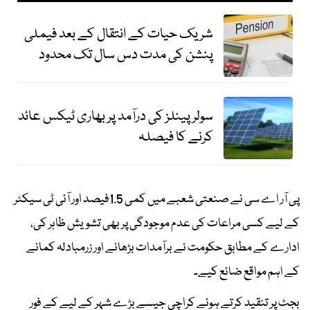
شریک حیات کے انتقال کے بعد فیملی
پنشن کی مدت دس سال تک محدود
سولر پینلز کی درآمد پر بھاری ٹیکس عائد
کرنے کا فیصلہ
پی آر اے سی نے صنعتی شعبے میں کمی 1.5فیصد اور آئی ٹی سیکٹر
کے لیے کسی مراعات کی عدم موجودگی پر بھی تشویش ظاہر کی،
ادارے کے مطابق حکومت نے برآمدات بڑھانے اور زرمبادلہ کمانے
کے اہم مواقع ضائع کیے۔
بجٹ پر تنقید کرتے ہوئے کراچی جیسے بڑے شہر کے لیے کے فور