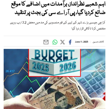
اہم شعبے نظرانداز، برآمدات میں اضافے کا موقع
ضائع کردیا گیا، پی آر اے سی کی بجٹ پر تنقید
کراچی جیسے بڑے شہر کے لیے کے فور منصوبے کی مد میں محض 3.2 ارب روپے
مختص کرنا ناکافی قرار دیا گیا
کاشف حسین
June 11, 2025