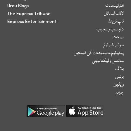
انٹرٹینمنٹ
Urdu Blogs
لائف اسٹائل
The Express Tribune
ٹاپ ٹرینڈ
Express Entertainment
دلچسپ و عجیب
صحت
سونے کے نرخ
پیٹرولیم مصنوعات کی قیمتیں
سائنس و ٹیکنالوجی
بلاگ
بزنس
ویڈیوز
جرائم