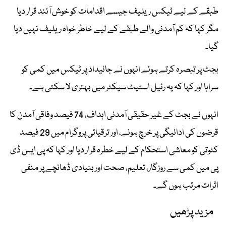
طبقے کے لیے ٹیکس ریلیف جیسے اقدامات کو خوش آئند قرار دیا
مگر کہا کہ کم آمدنی والے طبقے کے لیے خاطر خواہ ریلیف نہیں دیا
گیا۔
بجٹ پر تبصرہ کرتے ہوئے انہوں نے جائیداد پر ٹیکس میں کمی کو
سراہا اور کہا کہ یہ رئیل اسٹیٹ سیکٹر میں بہتری لا سکتی ہے۔
انہوں نے بجٹ کے غیر حقیقی آمدنی اہداف، 74 فیصد وفاقی آمدن کا
قرضوں کی ادائیگی پر خرچ ہونے، اور ترقیاتی پروگرام میں 29 فیصد
کٹوتی کو معاشی استحکام کے لیے خطرہ قرار دیا اور کہا کہ پی ایس ڈی
پی میں کمی سے روزگار، تعلیم، صحت اور بنیادی ڈھانچے پر منفی
اثرات مرتب ہوں گے۔
مزید پڑھیں