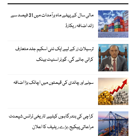
مالی سال کے پہلے ماہ برآمدات میں 31 فیصد سے
زائد اضافہ ریکارڈ
ترسیلاتِ زر کے لیے ایک نئی اسکیم جلد متعارف
کرائی جائے گی، گورنر اسٹیٹ بینک
سونے اور چاندی کی قیمتوں میں اچانک بڑا اضافہ
کراچی کی بندرگاہوں کیلیے تاریخی ٹرانس شپمنٹ
مراعاتی پیکیج، بڑے ریلیف کا اعلان