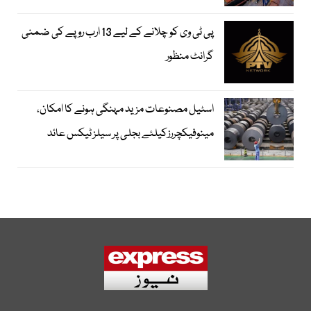
پی ٹی وی کو چلانے کے لیے 13 ارب روپے کی ضمنی
گرانٹ منظور
اسٹیل مصنوعات مزید مہنگی ہونے کا امکان،
مینوفیکچررزکیلئے بجلی پر سیلز ٹیکس عائد