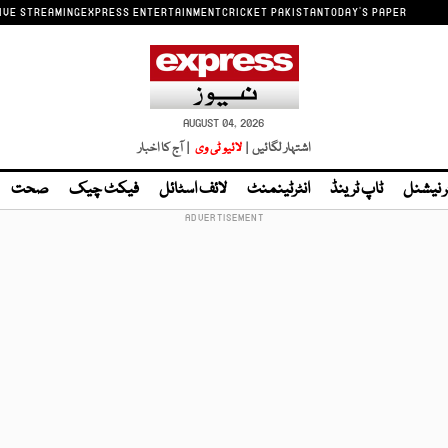
IVE STREAMING
EXPRESS ENTERTAINMENT
CRICKET PAKISTAN
TODAY'S PAPER
AUGUST 04, 2026
اشتہار لگائیں |
لائیو ٹی وی
| آج کا اخبار
ر نیشنل
ٹاپ ٹرینڈ
انٹرٹینمنٹ
لائف اسٹائل
فیکٹ چیک
صحت