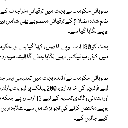
روپے لگایا گیا ہے۔
بجٹ کو 180 ارب روپے فاضل رکھا گیا ہے ا
میں کوئی نیا ٹیکس نہیں لگایا جائے گا البتہ موجود
صوبائی حکومت نے آئندہ بجٹ میں تعلیمی ایمرجنس
کیے جائیں گے۔