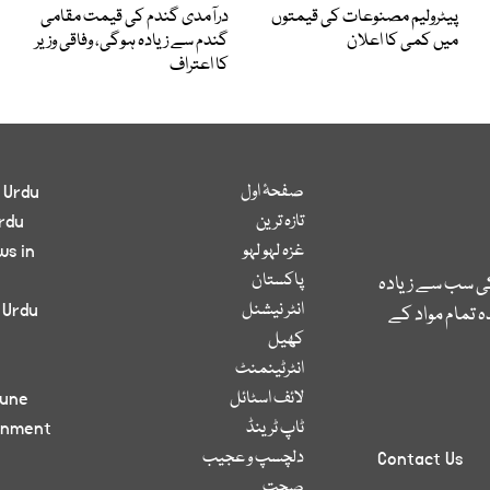
پیٹرولیم مصنوعات کی قیمتوں
درآمدی گندم کی قیمت مقامی
میں کمی کا اعلان
گندم سے زیادہ ہوگی، وفاقی وزیر
کا اعتراف
صفحۂ اول
 Urdu
تازہ ترین
rdu
غزہ لہو لہو
ws in
پاکستان
کی سب سے زیادہ
انٹر نیشنل
 Urdu
 تمام مواد کے
کھیل
انٹرٹینمنٹ
لائف اسٹائل
bune
ٹاپ ٹرینڈ
inment
دلچسپ و عجیب
Contact Us
صحت