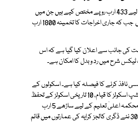
صوبائی حکومت نے بجٹ میں ترقیاتی اخراجات کے لیے 433 ارب روپے مختص کیے ہیں جن میں
ضم شدہ اضلاع کے ترقیاتی منصوبے بھی شامل ہیں جب کہ جاری اخراجات کا تخمینہ 1800 ارب
ور حکومت کی جانب سے اعلان کیا گیا ہے کہ اس
ہ ٹیکس شرح میں رد و بدل کا امکان ہے۔
ی نافذ کرنے کا فیصلہ کیا ہے۔ اسکولوں کے
لیے فرنیچر کی خریداری، 200 پبلک پرائیویٹ پارٹنرشپ اسکولز کا قیام، 10 تاریخی اسکولز کے تحفظ
اور ابتدائی و ثانوی تعلیم کے لیے 13 ارب روپے جبکہ محکمہ اعلیٰ تعلیم کے لیے ساڑھے 5 ارب
روپے مختص کرنے کی تجویز شامل ہے۔ علاوہ ازیں 30 نئے ڈگری کالجز کرایہ کی عمارتوں میں قائم