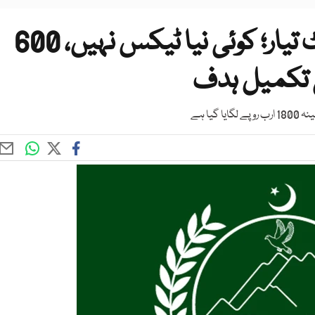
پختونخوا کا 2000 ارب کا بجٹ تیار؛ کوئی نیا ٹیکس نہیں، 600
ی تکمیل ہدف