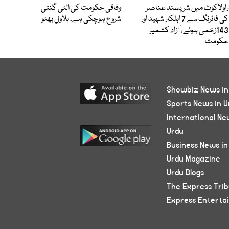
راولاکوٹ میں شرپسند عناصر
وفاقی حکومت کی الٹی گنتی
کی فائرنگ سے 7 اہلکار شہید اور
شروع ہوچکی ہے، بلاول بھٹو
143زخمی ہوئے، آزاد کشمیر
حکومت
Showbiz News in
Sports News in U
International Ne
Urdu
Business News in
Urdu Magazine
Urdu Blogs
The Express Tri
Express Enterta