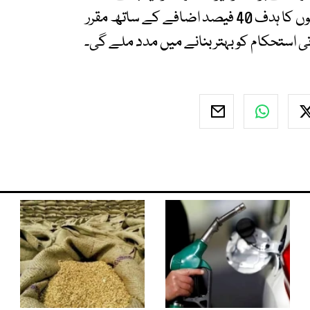
صوبائی حکومت آئندہ مالی سال میں ٹیکس وصولیوں کا ہدف 40 فیصد اضافے کے ساتھ مقرر
استحکام کو بہتر بنانے میں مدد ملے گی۔