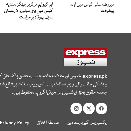
میر رضا علی کیس میں اہم
ایم کیو ایم مرکز پر جھگڑا، بلدیہ
پیشرفت
کیس میں بری ہونے والا رحمان
عرف بھولا زیر حراست
express.pk
خبروں اور حالات حاضرہ سے متعلق پاکستان 
وزٹ کی جانے والی ویب سائٹ ہے۔ اس ویب سائٹ پر شائع شدہ
جملہ حقوق بحق ایکسپریس میڈیا گروپ محفوظ ہیں۔
ایکسپریس کے بارے میں
ضابطہ اخلاق
Privacy Policy