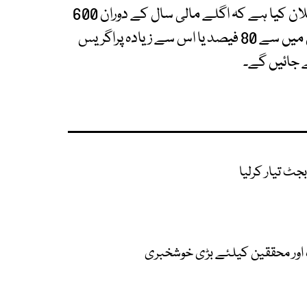
ترقیاتی منصوبوں پر توجہ دیتے ہوئے حکومت نے اعلان کیا ہے کہ اگلے مالی سال کے دوران 600
سے زائد ترقیاتی اسکیمیں مکمل کی جائیں گی، جن میں سے 80 فیصد یا اس سے زیادہ پراگریس
 جائیں گے۔
اور محققین کیلئے بڑی خوشخبری