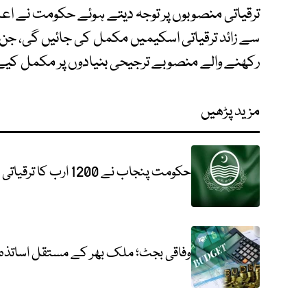
رکھنے والے منصوبے ترجیحی بنیادوں پر مکمل کیے
مزید پڑھیں
حکومت پنجاب نے 1200 ارب کا ترقیاتی بجٹ تیار کرلیا
وفاقی بجٹ؛ ملک بھر کے مستقل اساتذہ 