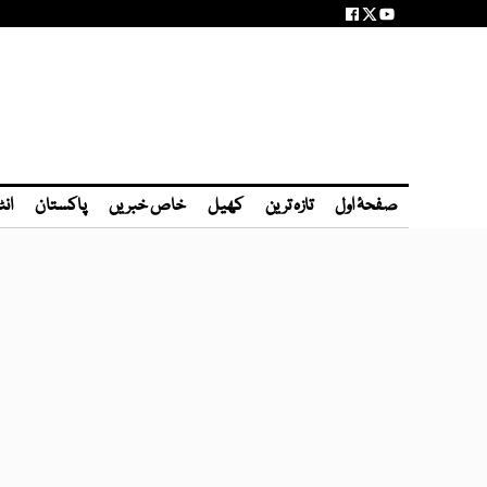
صفحۂ اول
تازہ ترین
کھیل
خاص خبریں
پاکستان
انٹ