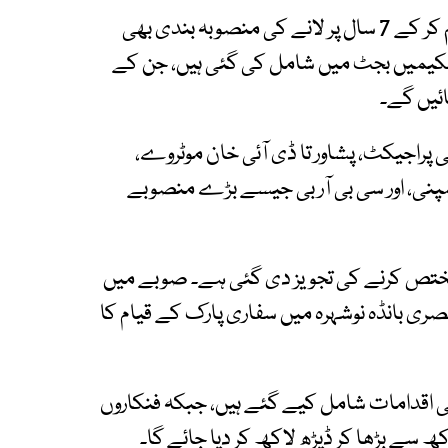
سالانہ ترقیاتی پروگرام کا تھرو فارورڈ 13 سالوں سے کم کر کے 7 سال پر لانے کی منصوبہ بندی بھی
پر 500 ارب روپے کی اسکیمیں بجٹ میں شامل کی گئی ہیں، جن کے
 پراجیکٹ، پشاور تا ڈی آئی خان موٹروے،
مپنی، اور سی بی آر بی جیسے بڑے منصوبے
تص کرنے کی تجویز دی گئی ہے۔ صوبے میں
صری بانڈہ نوشہرہ میں سفاری پارک کے قیام کا
اقدامات شامل کیے گئے ہیں، جبکہ فنکاروں
ھ سے بڑھا کر ڈیڑھ لاکھ کر دیا جائے گا۔