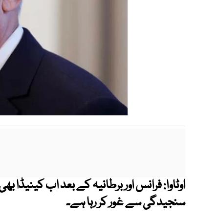
اوٹاوا: فرانس اور برطانیہ کے بعد اب کینیڈا ب
سنجیدگی سے غور کر رہا ہے۔