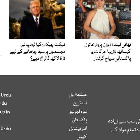
تھائی لینڈ؛ دورانِ پرواز خاتون
فیکٹ چیک: کیا ٹرمپ نے
کیساتھ نازیبا حرکات پر
مجسموں پر سونا چڑھانے کے لیے
پاکستانی سیاح گرفتار
50 لاکھ ڈالر اڑا دیے؟
صفحۂ اول
 Urdu
تازہ ترین
rdu
غزہ لہو لہو
ws in
پاکستان
کی سب سے زیادہ
انٹر نیشنل
 Urdu
 تمام مواد کے
کھیل