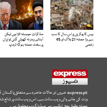
روس کا یوکرین پر اس سال کا سب
مذاکرات حوصلہ افزا ہیں لیکن
سے بڑا حملہ؛ 21 ہلاک اور 45
آبنائے ہرمز نہ کھولی گئی تو ایران
زخمی
پر سخت حملہ ہوگا؛ ٹرمپ
express.pk
خبروں اور حالات حاضرہ سے متعلق پاکستان 
وزٹ کی جانے والی ویب سائٹ ہے۔ اس ویب سائٹ پر شائع شدہ
جملہ حقوق بحق ایکسپریس میڈیا گروپ محفوظ ہیں۔