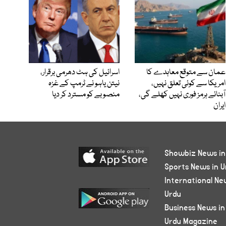
عمان سے متوقع معاہدے کا
اسرائیل کی ہٹ دھرمی برقرار،
امریکا سے کوئی تعلق نہیں،
نیتن یاہو نے ٹرمپ کے غزہ
آبنائے ہرمز فوری نہیں کھلے گی،
منصوبے کو مسترد کر دیا
ایران
Showbiz News in
Sports News in U
International Ne
Urdu
Business News in
Urdu Magazine