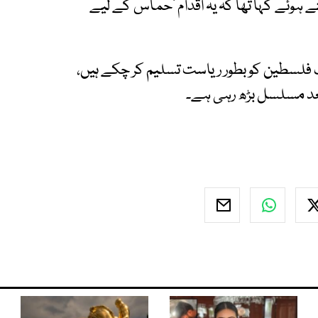
 ہوئے کہا تھا کہ یہ اقدام ’حماس کے لیے
مِ متحدہ کے 193 میں سے 149 ممالک فلسطین کو بطور ریاست تسلیم کر چکے ہیں،
 بعد مسلسل بڑھ رہی ہے۔