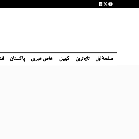
صفحۂ اول
تازہ ترین
کھیل
خاص خبریں
پاکستان
انٹ