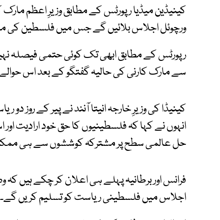
کینیڈین میڈیا رپورٹس کے مطابق وزیرِ اعظم مارک ک
ورچوئل اجلاس بلائیں گے جس میں فلسطین کی ممکن
رپورٹس کے مطابق ابھی تک کوئی حتمی فیصلہ نہیں کیا
سے مارک کارنی کی حالیہ گفتگو کے بعد اس حوال
کینیڈا کی وزیرِ خارجہ انیتا آنند نے پیر کے روز دو 
انہوں نے کہا کہ فلسطینیوں کا حق خود ارادیت اور اس
حل عالمی سطح پر مشترکہ کوششوں سے ہی ممک
فرانس اور برطانیہ پہلے ہی اعلان کر چکے ہیں کہ و
اجلاس میں فلسطینی ریاست کو تسلیم کریں گے۔