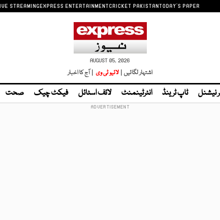
IVE STREAMING
EXPRESS ENTERTAINMENT
CRICKET PAKISTAN
TODAY'S PAPER
AUGUST 05, 2026
اشتہار لگائیں |
لائیو ٹی وی
| آج کا اخبار
ر نیشنل
ٹاپ ٹرینڈ
انٹرٹینمنٹ
لائف اسٹائل
فیکٹ چیک
صحت