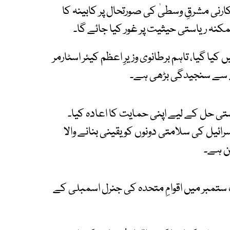
ارنی مشرقِ وسطیٰ کی صورتحال پر کابینہ کا
ہ ریاستی حیثیت پر غور کیا جائے گا۔
 گیا، تاہم برطانوی وزیرِ اعظم کیئر اسٹارمر
ے سے سنجیدگی بڑھی ہے۔
ریاستی حل کے لیے اپنی حمایت کا اعادہ کیا۔
رائیل کی سلامتی دونوں کو یقینی بنانے والا
ن ہے۔
ہ ستمبر میں اقوامِ متحدہ کی جنرل اسمبلی کے