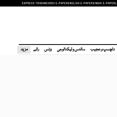
EXPRESS TRIBUNE
URDU E-PAPER
ENGLISH E-PAPER
SINDHI E-PAPER
L
دلچسپ و عجیب
سائنس و ٹیکنالوجی
بزنس
رائے
مزید