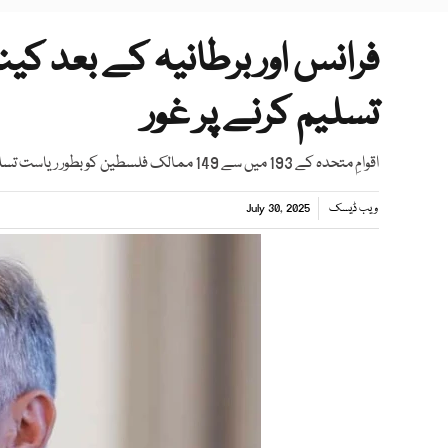
فرانس اور برطانیہ کے بعد کی
تسلیم کرنے پر غور
اقوامِ متحدہ کے 193 میں سے 149 ممالک فلسطین کو بطور ریاست تسلیم کر چکے ہیں
ویب ڈیسک
July 30, 2025