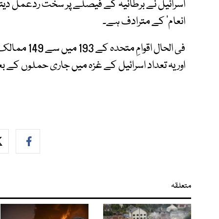
اسرائیل نے برطانیہ کے فیصلے پر سخت ردعمل دیتے
انعام‘ کے مترادف ہے۔
فی الحال اقوا
اور یہ تعداد اسرائیل کے غزہ میں جاری حملوں کے
متعلقہ