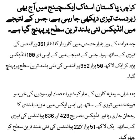
پاکستان اسٹاک ایکسچینج میں آج بھی
کراچی:
زبردست تیزی دیکھی جا رہی ہے، جس کے نتیجے
میں انڈیکس نئی بلند ترین سطح پر پہنچ گیا ہے۔
جمعرات کے روز بازارِ حصص میں کاروبار کا آغاز 361 پوائنٹس کی
تیزی کے ساتھ ہوا، جس کے نتیجے میں کے ایس ای 100 انڈیکس
بڑھ کر ایک لاکھ 50 ہزار 952 پوائنٹس کی نئی بلند ترین سطح پر پہنچ
گیا۔
بعد ازاں سرمایہ کاروں کے مارکیٹ پر اعتماد اور سودوں کی خرید و
فروخت میں تیزی کے ساتھ پی ایس ایکس میں مزید بلندی کا
رجحان جاری رہا اور انڈیکس بتدریج 429 اور 636 پوائنٹس کی تیزی
کے ساتھ ایک لاکھ 51 ہزار 227 پوائنٹس کی نئی بلند ترین سطح کو
چھو گیا۔