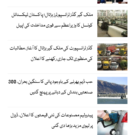
ملک گیر گڈز ٹرانسپورٹرز ہڑتال؛ پاکستان ٹیکسٹائل
کونسل کا وزیراعظم سے فوری مداخلت کی اپیل
گڈز ٹرانسپورٹ کی ملک گیر ہڑتال کا آغاز، مطالبات
کی منظوری تک جاری رکھنے کا اعلان
حب ڈیم بھرنے کے باوجود پانی کا سنگین بحران، 300
صنعتیں بندش کے دہانے پر پہنچ گئیں
پیٹرولیم مصنوعات کی نئی قیمتوں کا اعلان، ڈیزل
پر لیوی مزید بڑھا دی گئی