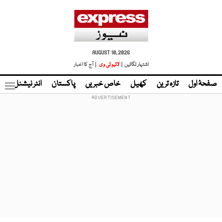
AUGUST 10, 2026
اشتہار لگائیں |
لائیو ٹی وی
| آج کا اخبار
صفحۂ اول
تازہ ترین
کھیل
خاص خبریں
پاکستان
انٹر نیشنل
ٹا