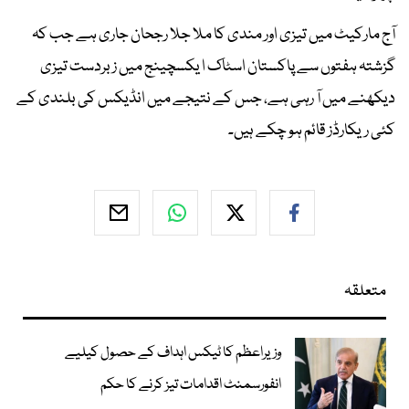
آج مارکیٹ میں تیزی اور مندی کا ملا جلا رجحان جاری ہے جب کہ
گزشتہ ہفتوں سے پاکستان اسٹاک ا یکسچینج میں زبردست تیزی
دیکھنے میں آ رہی ہے، جس کے نتیجے میں انڈیکس کی بلندی کے
کئی ریکارڈز قائم ہو چکے ہیں۔
متعلقہ
وزیراعظم کا ٹیکس اہداف کے حصول کیلیے
انفورسمنٹ اقدامات تیز کرنے کا حکم