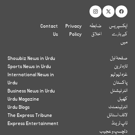
ایکسپریس
ضابطہ
Privacy
Contact
کے بارے
اخلاق
Policy
Us
میں
صفحۂ اول
Showbiz News in Urdu
تازہ ترین
Sports News in Urdu
غزہ لہو لہو
International News in
پاکستان
Urdu
انٹر نیشنل
Business News in Urdu
کھیل
Urdu Magazine
انٹرٹینمنٹ
Urdu Blogs
لائف اسٹائل
The Express Tribune
ٹاپ ٹرینڈ
Express Entertainment
دلچسپ و عجیب