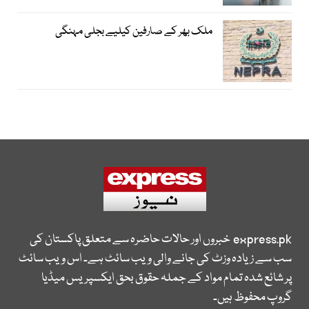
ملک بھر کے صارفین کیلیے بجلی مہنگی
express.pk
خبروں اور حالات حاضرہ سے متعلق پاکستان کی
سب سے زیادہ وزٹ کی جانے والی ویب سائٹ ہے۔ اس ویب سائٹ
پر شائع شدہ تمام مواد کے جملہ حقوق بحق ایکسپریس میڈیا
گروپ محفوظ ہیں۔