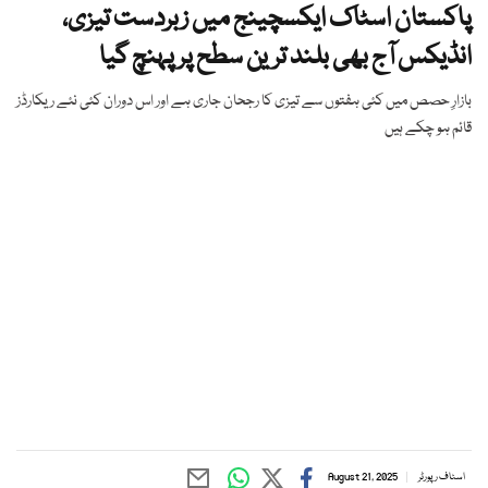
پاکستان اسٹاک ایکسچینج میں زبردست تیزی،
انڈیکس آج بھی بلند ترین سطح پر پہنچ گیا
بازارِ حصص میں کئی ہفتوں سے تیزی کا رجحان جاری ہے اور اس دوران کئی نئے ریکارڈز
قائم ہو چکے ہیں
اسٹاف رپورٹر
August 21, 2025