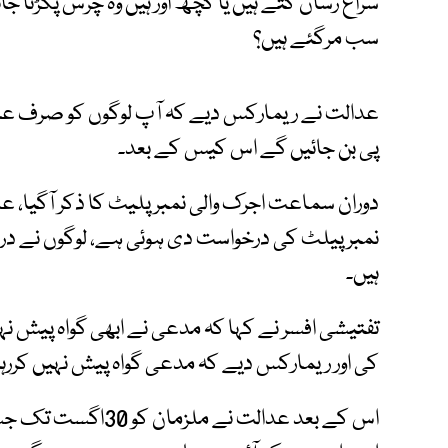
سراغ رساں کتے ہیں یا کچھ اور ہیں وہ چرس پکڑنا ج
سب مرگئے ہیں؟
عدالت نے ریمارکس دیے کہ آپ لوگوں کو صرف عام 
پی بن جائیں گے اس کیس کے بعد۔
دوران سماعت اجرک والی نمبر پلیٹ کا ذکر آگیا،
نمبر پیلٹ کی درخواست دی ہوئی ہے، لوگوں نے در
ہیں۔
تفتیشی افسر نے کہا کہ مدعی نے ابھی گواہ پیش ن
کی اور ریمارکس دیے کہ مدعی گواہ پیش نہیں کررہا ت
اس کے بعد عدالت نے 