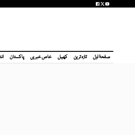
صفحۂ اول
تازہ ترین
کھیل
خاص خبریں
پاکستان
انٹ