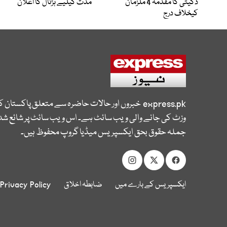
ڈکیتی کا مقدمہ 4 ملزمان
مدت کیلیے ہڑتال کا اعلان
کیخلاف درج
express.pk
خبروں اور حالات حاضرہ سے متعلق پاکستان 
وزٹ کی جانے والی ویب سائٹ ہے۔ اس ویب سائٹ پر شائع شدہ
جملہ حقوق بحق ایکسپریس میڈیا گروپ محفوظ ہیں۔
ایکسپریس کے بارے میں
ضابطہ اخلاق
Privacy Policy