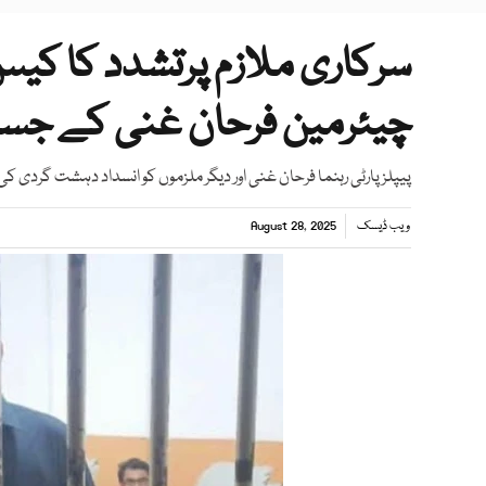
سرکاری ملازم پرتشدد کا کیس
چیئرمین فرحان غنی کے جسما
پیپلز پارٹی رہنما فرحان غنی اور دیگر ملزموں کو انسداد دہشت گردی ک
ویب ڈیسک
August 28, 2025