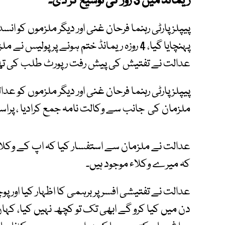
ریمانڈ میں 3 روز کی توسیع کر دی۔
پیپلز پارٹی رہنما فرحان غنی اور دیگر ملزموں کو
پہنچایا گیا، 4 روزہ ریمانڈ ختم ہونے پر پول
عدالت نے تفتیش کی پیش رفت رپورٹ طلب کی تھ
پیپلز پارٹی رہنما فرحان غنی اور دیگر ملزموں کو ع
ملزمان کی جانب سے وکالت نامہ جمع کرادیا ، پرا
عدالت نے ملزمان سے استفسار کیا کہ اپ کے وکلاء 
کہ میرے وکلاء موجود ہیں۔
عدالت نے تفتیشی افسر پر برہمی کا اظہار کیا اور پ
دن میں کیا کرو گے ابھی تک تو کچھ نہیں کیا، کہاں 