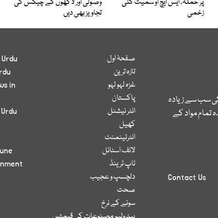
پر حملہ، ایس ایچ او سمیت کئی
وصولی اور لاکھوں کے چیکس کی
زخمی
تجاویز بھی دیں
صفحۂ اول
 Urdu
تازہ ترین
rdu
غزہ لہو لہو
ws in
پاکستان
کی سب سے زیادہ
انٹر نیشنل
 Urdu
 تمام مواد کے
کھیل
انٹرٹینمنٹ
لائف اسٹائل
bune
ٹاپ ٹرینڈ
inment
دلچسپ و عجیب
Contact Us
صحت
سونے کے نرخ
پیٹرولیم مصنوعات کی قیمتیں