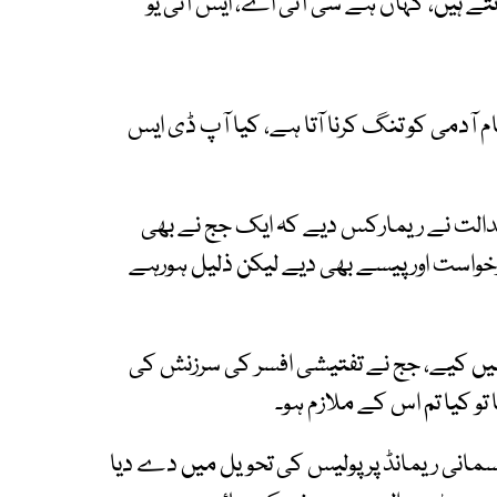
انتے ہیں، کہاں ہے سی آئی اے، ایس آئی یو
آدمی کو تنگ کرنا آتا ہے، کیا آپ ڈی ایس
 عدالت نے ریمارکس دیے کہ ایک جج نے بھی
خواست اور پیسے بھی دیے لیکن ذلیل ہورہے
ہیں کیے، جج نے تفتیشی افسر کی سرزنش کی
و کیا تم اس کے ملازم ہو۔
ملزمان کو 30اگست تک جسمانی ریمانڈ پر پولیس کی تحویل میں دے دیا