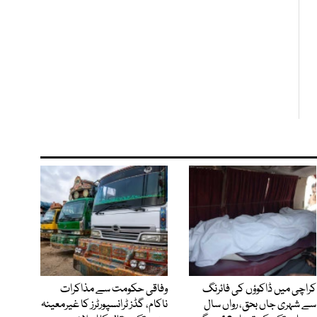
کراچی میں ڈاکوؤں کی فائرنگ
وفاقی حکومت سے مذاکرات
سے شہری جاں بحق، رواں سال
ناکام، گڈز ٹرانسپورٹرز کا غیرمعینہ