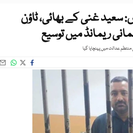
: سعید غنی کے بھائی، ٹاؤن
نی ریمانڈ میں توسیع
ی منتظم عدالت میں پہنچایا گیا