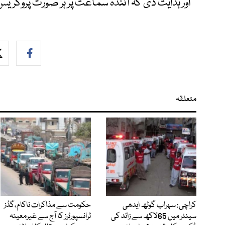
اور ہدایت دی کہ آئندہ سماعت پر ہر صورت پروگر
متعلقہ
کراچی: سہراب گوٹھ ایدھی
حکومت سے مذاکرات ناکام،گڈز
سینٹر میں 65لاکھ سے زائد کی
ٹرانسپورٹرز کا آج سے غیرمعینہ