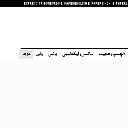
EXPRESS TRIBUNE
URDU E-PAPER
ENGLISH E-PAPER
SINDHI E-PAPER
L
دلچسپ و عجیب
سائنس و ٹیکنالوجی
بزنس
رائے
مزید