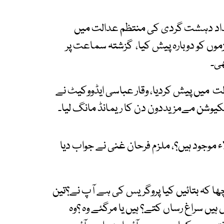
 انسداد دہشت گردی کی منتظم عدالت میں
یس نے ملزموں کو دوبارہ پیش کیا، گزشتہ سماعت پر
ی۔
دالت میں پیش کردیا، وقار عباسی ایڈووکیٹ نے
سکیوشن مےمزیددون دن کا ریمانڈ مانگ لیا۔
موجود ہیں؟، ملزم فرحان غنی نے جواب دیا
وچھا کہ بتائیں کیا پروگریس کی ہے آپ نے؟تین
ہیں سراغ رساں کتے؟ ہیں یا مرگئے وہ ؟وہ