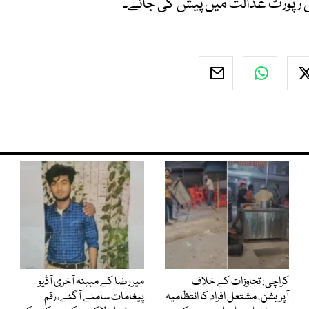
یس رپورٹ عدالت میں پیش کی جائے۔
کراچی: تجاوزات کے خلاف
میر رضا کے مبینہ آخری آڈیو
آپریشن، مشتعل افراد کا انتظامیہ
پیغامات سامنے آگئے، رقم