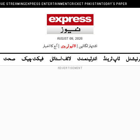
IVE STREAMING
EXPRESS ENTERTAINMENT
CRICKET PAKISTAN
TODAY'S PAPER
AUGUST 08, 2026
اشتہار لگائیں |
لائیو ٹی وی
| آج کا اخبار
ر نیشنل
ٹاپ ٹرینڈ
انٹرٹینمنٹ
لائف اسٹائل
فیکٹ چیک
صحت