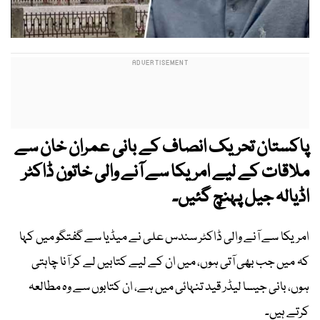
پاکستان تحریک انصاف کے بانی عمران خان سے
ملاقات کے لیے امریکا سے آنے والی خاتون ڈاکٹر
اڈیالہ جیل پہنچ گئیں۔
امریکا سے آنے والی ڈاکٹر سندس علی نے میڈیا سے گفتگو میں کہا
کہ میں جب بھی آتی ہوں، میں ان کے لیے کتابیں لے کر آنا چاہتی
ہوں، بانی جیسا لیڈر قید تنہائی میں ہے، ان کتابوں سے وہ مطالعہ
کرتے ہیں۔