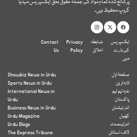
پر شائع شدہ تمام مواد کے جملہ حقوق بحق ایکسپریس میڈیا
گروپ محفوظ ہیں۔
ایکسپریس
ضابطہ
Privacy
Contact
کے بارے
اخلاق
Policy
Us
میں
صفحۂ اول
Showbiz News in Urdu
تازہ ترین
Sports News in Urdu
غزہ لہو لہو
International News in
پاکستان
Urdu
انٹر نیشنل
Business News in Urdu
کھیل
Urdu Magazine
انٹرٹینمنٹ
Urdu Blogs
لائف اسٹائل
The Express Tribune