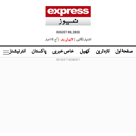
AUGUST 09, 2026
اشتہار لگائیں |
لائیو ٹی وی
| آج کا اخبار
صفحۂ اول
تازہ ترین
کھیل
خاص خبریں
پاکستان
انٹر نیشنل
ٹا