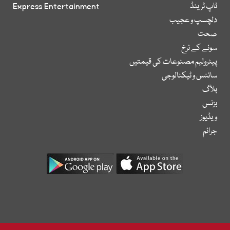
ٹاپ ٹرینڈ
Express Entertainment
دلچسپ و عجیب
صحت
سونے کے نرخ
پیٹرولیم مصنوعات کی قیمتیں
سائنس و ٹیکنالوجی
بلاگ
بزنس
ویڈیوز
جرائم