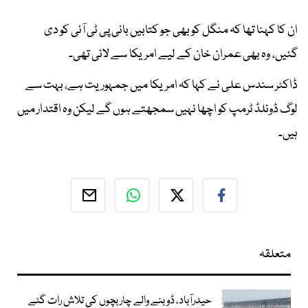
ان کا کہنا تھا کہ منگل کو بھی جو کتابیں بانی پی ٹی آئی کو دی
گئیں، وہ بھی عمران خان کے لیے امریکا سے لائی تھی۔
ڈاکٹر سندس علی نے کہا کہ امریکا میں جمہوریت ہے، بہت سے
لوگ ڈونلڈ ٹرمپ کو اچھا نہیں سمجھتے ہوں گے لیکن وہ اقتدار میں
ہیں۔
متعلقہ
حیدرآباد، ڈوبنے والے چار بچوں کی تلاش رات گئے