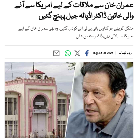
عمران خان سے ملاقات کے لیے امریکا سے آنے
والی خاتون ڈاکٹر اڈیالہ جیل پہنچ گئیں
منگل کو بھی جو کتابیں بانی پی ٹی آئی کو دی گئیں، وہ بھی عمران خان کے لیے
امریکا سے لائی تھی، ڈاکٹر سندس علی
ویب ڈیسک
August 28, 2025