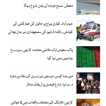
معطل، صبح دوبارہ آپریشن شروع ہوگا
حیدرآباد، کوٹری بیراج پر خاتون کی خودکشی کی
کوشش، رکشہ ڈرائیور کی سمجھداری نے جان بچا لی
پاک سعودی ترک دفاعی معاہدہ، کراچی سبز و سرخ
روشنیوں میں نہا گیا
میر رضا کیس، دوستوں نے نرسری کے مقام پر دھرنا
دے دیا، شارع فیصل پر ٹریفک متاثر
کراچی: فائرنگ کے مختلف واقعات میں 2 خواتین