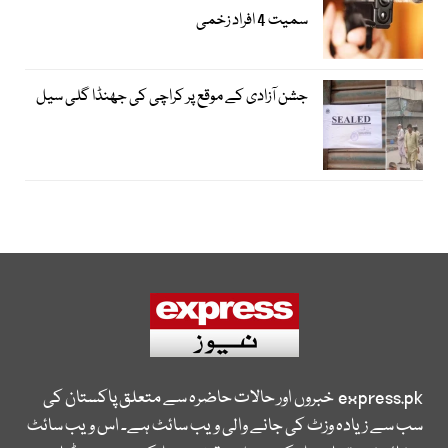
سمیت 4 افراد زخمی
جشن آزادی کے موقع پر کراچی کی جھنڈا گلی سیل
express.pk
خبروں اور حالات حاضرہ سے متعلق پاکستان کی
سب سے زیادہ وزٹ کی جانے والی ویب سائٹ ہے۔ اس ویب سائٹ