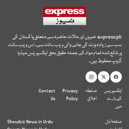
express.pk
خبروں اور حالات حاضرہ سے متعلق پاکستان کی
سب سے زیادہ وزٹ کی جانے والی ویب سائٹ ہے۔ اس ویب سائٹ
پر شائع شدہ تمام مواد کے جملہ حقوق بحق ایکسپریس میڈیا
گروپ محفوظ ہیں۔
ایکسپریس
ضابطہ
Privacy
Contact
کے بارے
اخلاق
Policy
Us
میں
صفحۂ اول
Showbiz News in Urdu