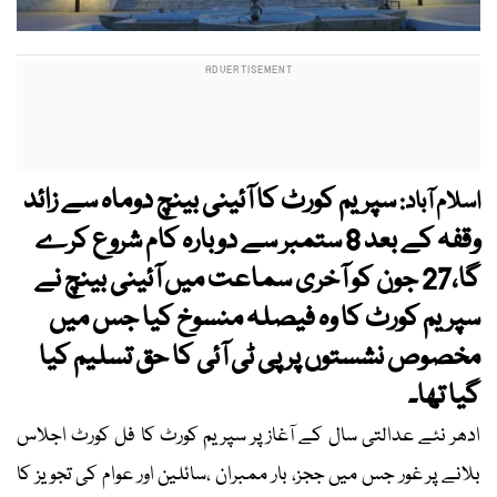
سپریم کورٹ کا آئینی بینچ دوماہ سے زائد
اسلام آباد:
وقفہ کے بعد 8 ستمبر سے دوبارہ کام شروع کرے
گا،27 جون کو آخری سماعت میں آئینی بینچ نے
سپریم کورٹ کا وہ فیصلہ منسوخ کیا جس میں
مخصوص نشستوں پر پی ٹی آئی کا حق تسلیم کیا
گیا تھا۔
ادھر نئے عدالتی سال کے آغاز پر سپریم کورٹ کا فل کورٹ اجلاس
بلانے پر غور جس میں ججز، بار ممبران ،سائلین اور عوام کی تجویز کا