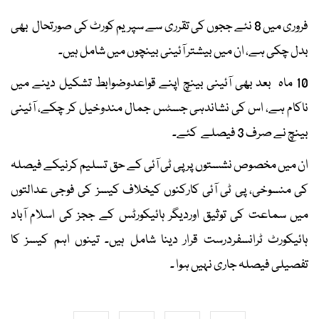
فروری میں 8 نئے ججوں کی تقرری سے سپریم کورٹ کی صورتحال بھی
بدل چکی ہے، ان میں بیشتر آئینی بینچوں میں شامل ہیں۔
10 ماہ بعد بھی آئینی بینچ اپنے قواعدوضوابط تشکیل دینے میں
ناکام ہے، اس کی نشاندہی جسٹس جمال مندوخیل کر چکے، آئینی
بینچ نے صرف 3 فیصلے کئے۔
ان میں مخصوص نشستوں پر پی ٹی آئی کے حق تسلیم کرنیکے فیصلہ
کی منسوخی، پی ٹی آئی کارکنوں کیخلاف کیسز کی فوجی عدالتوں
میں سماعت کی توثیق اوردیگر ہائیکورٹس کے ججز کی اسلام آباد
ہائیکورٹ ٹرانسفردرست قرار دینا شامل ہیں۔ تینوں اہم کیسز کا
تفصیلی فیصلہ جاری نہیں ہوا ۔