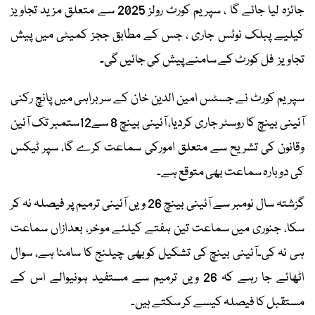
جائزہ لیا جائے گا ، سپریم کورٹ رولز 2025 سے متعلق مزید تجاویز
کیلیے پبلک نوٹس جاری ، جس کے مطابق ججز کمیٹی میں پیش
تجاویز فل کورٹ کے سامنے پیش کی جائیں گی۔
سپریم کورٹ نے جسٹس امین الدین خان کے سربراہی میں پانچ رکنی
آئینی بینچ کا روسٹر جاری کردیا، آئینی بینچ 8 سے12ستمبر تک آئین
وقانون کی تشریح سے متعلق امورکی سماعت کرے گا، سپر ٹیکس
کی دوبارہ سماعت بھی متوقع ہے۔
گزشتہ سال نومبر سے آئینی بینچ 26 ویں آئینی ترمیم پر فیصلہ نہ کر
سکا، جنوری میں سماعت تین ہفتے کیلئے موخر، بعدازاں سماعت
ہی نہ کی۔آئینی بینچ کی تشکیل کوبھی چیلنج کا سامنا ہے، سوال
اٹھائے جا رہے کہ 26 ویں ترمیم سے مستفید ہونیوالے اس کے
مستقبل کا فیصلہ کیسے کر سکتے ہیں۔