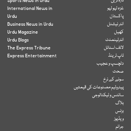
تازہ ترین
Sports News in Urdu
غزہ لہو لہو
International News in
پاکستان
Urdu
انٹر نیشنل
Business News in Urdu
کھیل
Urdu Magazine
انٹرٹینمنٹ
Urdu Blogs
لائف اسٹائل
The Express Tribune
ٹاپ ٹرینڈ
Express Entertainment
دلچسپ و عجیب
صحت
سونے کے نرخ
پیٹرولیم مصنوعات کی قیمتیں
سائنس و ٹیکنالوجی
بلاگ
بزنس
ویڈیوز
جرائم