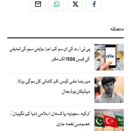
متعلقہ
پی ٹی اے کی ای سم کے اجرا، روایتی سیم کی تبدیلی
کی فیس 1500 تک مقرر
میر رضا علی کیس، قبر کشائی کل ہوگی، پرانا
میڈیکل بورڈ بحال
‘ترکیہ، سعودیہ، پاکستان، اسلامی دنیا کے نگہبان’،
خصوصی نغمہ جاری