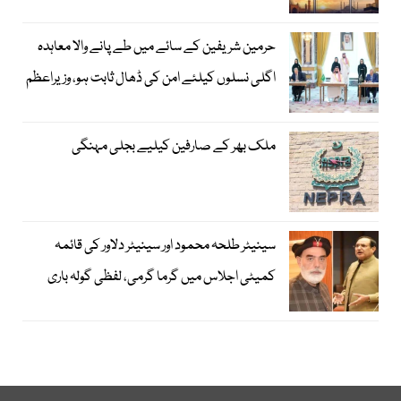
حرمین شریفین کے سائے میں طے پانے والا معاہدہ
اگلی نسلوں کیلئے امن کی ڈھال ثابت ہو، وزیراعظم
ملک بھر کے صارفین کیلیے بجلی مہنگی
سینیٹر طلحہ محمود اور سینیٹر دلاور کی قائمہ
کمیٹی اجلاس میں گرما گرمی، لفظی گولہ باری