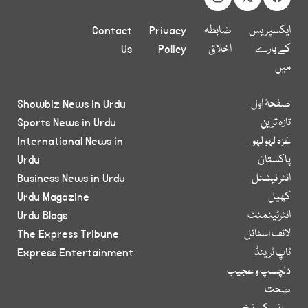
ایکسپریس
ضابطہ
Privacy
Contact
کے بارے
اخلاق
Policy
Us
میں
صفحۂ اول
Showbiz News in Urdu
تازہ ترین
Sports News in Urdu
غزہ لہو لہو
International News in
پاکستان
Urdu
انٹر نیشنل
Business News in Urdu
کھیل
Urdu Magazine
انٹرٹینمنٹ
Urdu Blogs
لائف اسٹائل
The Express Tribune
ٹاپ ٹرینڈ
Express Entertainment
دلچسپ و عجیب
صحت