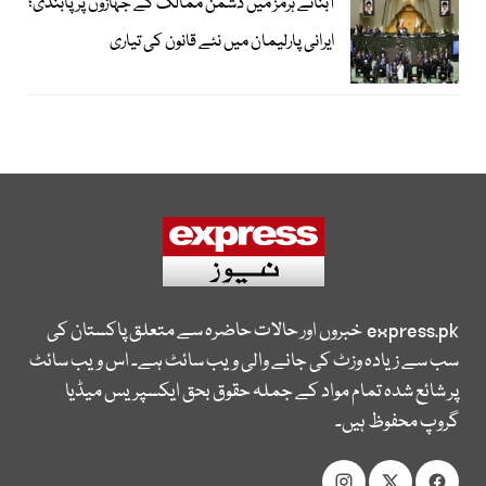
آبنائے ہرمز میں دشمن ممالک کے جہازوں پر پابندی؛
ایرانی پارلیمان میں نئے قانون کی تیاری
express.pk
خبروں اور حالات حاضرہ سے متعلق پاکستان کی
سب سے زیادہ وزٹ کی جانے والی ویب سائٹ ہے۔ اس ویب سائٹ
پر شائع شدہ تمام مواد کے جملہ حقوق بحق ایکسپریس میڈیا
گروپ محفوظ ہیں۔