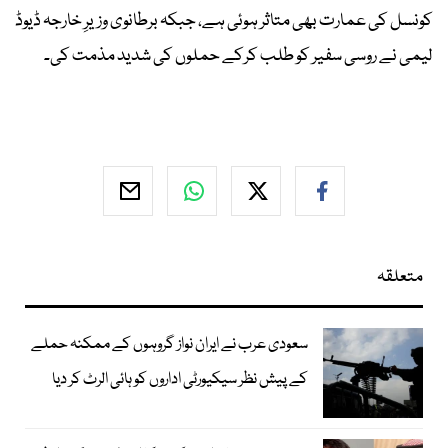
کونسل کی عمارت بھی متاثر ہوئی ہے، جبکہ برطانوی وزیرِ خارجہ ڈیوڈ
لیمی نے روسی سفیر کو طلب کرکے حملوں کی شدید مذمت کی۔
متعلقہ
سعودی عرب نے ایران نواز گروہوں کے ممکنہ حملے
کے پیش نظر سیکیورٹی اداروں کو ہائی الرٹ کر دیا