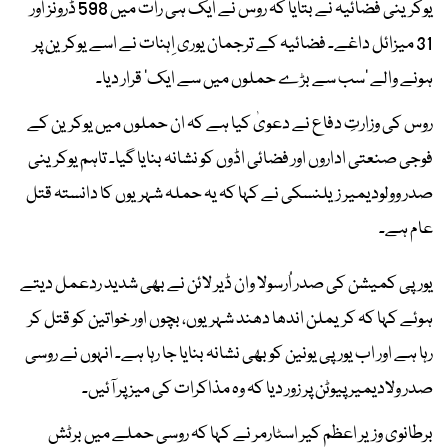
یوکرینی فضائیہ نے بتایا کہ روس نے ایک ہی رات میں 598 ڈرونز اور
31 میزائل داغے۔ فضائیہ کے ترجمان یوری اِہنات نے اسے یوکرین پر
ہونے والے ’سب سے بڑے حملوں میں سے ایک‘ قرار دیا۔
روس کی وزارتِ دفاع نے دعویٰ کیا ہے کہ ان حملوں میں یوکرین کے
فوجی صنعتی اداروں اور فضائی اڈوں کو نشانہ بنایا گیا۔ تاہم یوکرینی
صدر وولودیمیر زیلنسکی نے کہا کہ یہ حملہ شہریوں کا دانستہ قتل
عام ہے۔
یورپی کمیشن کی صدر اُرسولا وان ڈیر لائن نے بھی شدید ردعمل دیتے
ہوئے کہا کہ کریملن اندھا دھند شہریوں، بچوں اور خواتین کو قتل کر
رہا ہے اور اب یورپی یونین کو بھی نشانہ بنایا جا رہا ہے۔ انہوں نے روسی
صدر ولادیمیر پیوٹن پر زور دیا کہ وہ مذاکرات کی میز پر آئیں۔
برطانوی وزیر اعظم کیر اسٹارمر نے کہا کہ روسی حملے میں برٹش