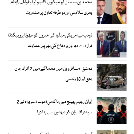
محمد بن سلمان اور میکرون کا اہم ٹیلیفونک رابطہ،
بحری سلامتی اور دو طرفہ تعاون پر مشاورت
ٹرمپ نے امریکی میڈیا کی خبروں کو جھوٹا پروپیگنڈا
قرار دے دیا، وزیر دفاع کی بھرپور حمایت
دمشق؛ مسافر وین میں دھماکے میں 2 افراد جاں
بحق اور 13 زخمی
ایران رجیم چینج میں ناکامی؛ موساد سربراہ نے 2
سینئر افسران کو عہدوں سے ہٹا دیا