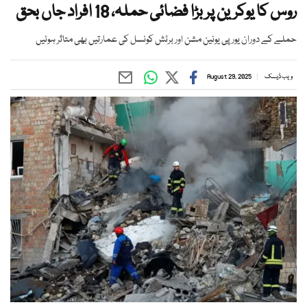
روس کا یوکرین پر بڑا فضائی حملہ، 18 افراد جاں بحق
حملے کے دوران یورپی یونین مشن اور برٹش کونسل کی عمارتیں بھی متاثر ہوئیں
ویب ڈیسک
August 29, 2025