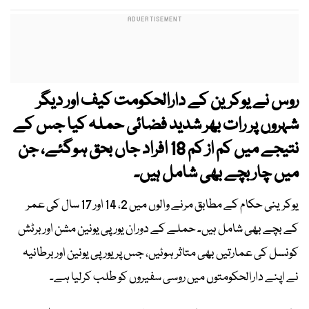
روس نے یوکرین کے دارالحکومت کیف اور دیگر
شہروں پر رات بھر شدید فضائی حملہ کیا جس کے
نتیجے میں کم از کم 18 افراد جاں بحق ہوگئے، جن
میں چار بچے بھی شامل ہیں۔
یوکرینی حکام کے مطابق مرنے والوں میں 2، 14 اور 17 سال کی عمر
کے بچے بھی شامل ہیں۔ حملے کے دوران یورپی یونین مشن اور برٹش
کونسل کی عمارتیں بھی متاثر ہوئیں، جس پر یورپی یونین اور برطانیہ
نے اپنے دارالحکومتوں میں روسی سفیروں کو طلب کرلیا ہے۔