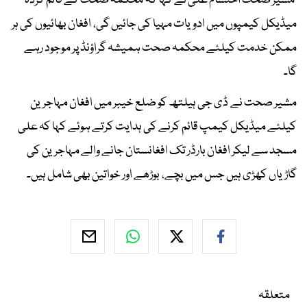
مشیر صحت احتشام علی نے کہا کہ محکمہ صحت کے قائم کردہ
میڈیکل کیمپوں میں ادویات مہیا کی جائیں گی، افغان بھائیوں کی ہر
ممکن خدمت کیلئے محکمہ صحت ہمیشہ گراؤنڈ پر موجود رہے
گا۔
مشیر صحت نے ڈی جی ہیلتھ کو ضلع خیبر میں افغان مہاجرین
کیلئے میڈیکل کیمپ قائم کرنے کی ہدایت کرتے ہوئے کہا کہ علی
مسجد سے لیکر افغان بارڈر تک افغانستان جانے والے مہاجرین کی
گاڑیاں کھڑی ہیں جس میں بچے، بوڑھے اور خواتین بھی شامل ہیں۔
متعلقہ