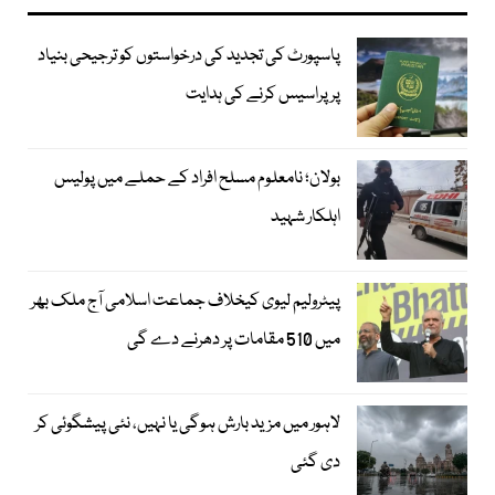
پاسپورٹ کی تجدید کی درخواستوں کو ترجیحی بنیاد
پر پراسیس کرنے کی ہدایت
بولان؛ نامعلوم مسلح افراد کے حملے میں پولیس
اہلکار شہید
پیٹرولیم لیوی کیخلاف جماعت اسلامی آج ملک بھر
میں 510 مقامات پر دھرنے دے گی
لاہور میں مزید بارش ہوگی یا نہیں، نئی پیشگوئی کر
دی گئی