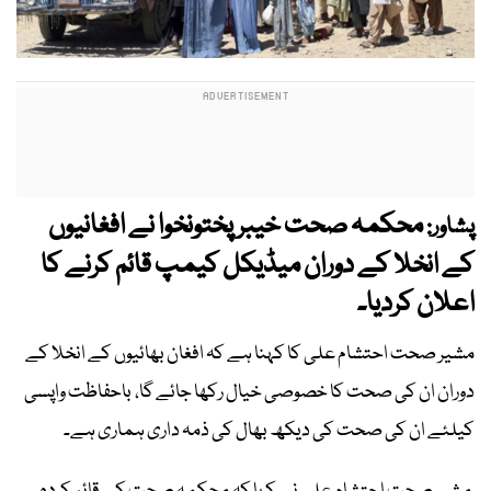
محکمہ صحت خیبر پختونخوا نے افغانیوں
پشاور:
کے انخلا کے دوران میڈیکل کیمپ قائم کرنے کا
اعلان کردیا۔
مشیر صحت احتشام علی کا کہنا ہے کہ افغان بھائیوں کے انخلا کے
دوران ان کی صحت کا خصوصی خیال رکھا جائے گا، باحفاظت واپسی
کیلئے ان کی صحت کی دیکھ بھال کی ذمہ داری ہماری ہے۔