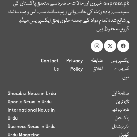
express.pk
خبروں اور حالات حاضرہ سے متعلق پاکستان کی
سب سے زیادہ وزٹ کی جانے والی ویب سائٹ ہے۔ اس ویب سائٹ
پر شائع شدہ تمام مواد کے جملہ حقوق بحق ایکسپریس میڈیا
گروپ محفوظ ہیں۔
ایکسپریس
ضابطہ
Privacy
Contact
کے بارے
اخلاق
Policy
Us
میں
صفحۂ اول
Showbiz News in Urdu
تازہ ترین
Sports News in Urdu
غزہ لہو لہو
International News in
پاکستان
Urdu
انٹر نیشنل
Business News in Urdu
کھیل
Urdu Magazine