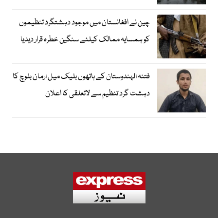
چین نے افغانستان میں موجود دہشتگرد تنظیموں
کو ہمسایہ ممالک کیلئے سنگین خطرہ قرار دیدیا
فتنہ الہندوستان کے ہاتھوں بلیک میل ارمان بلوچ کا
دہشت گرد تنظیم سے لاتعلقی کا اعلان