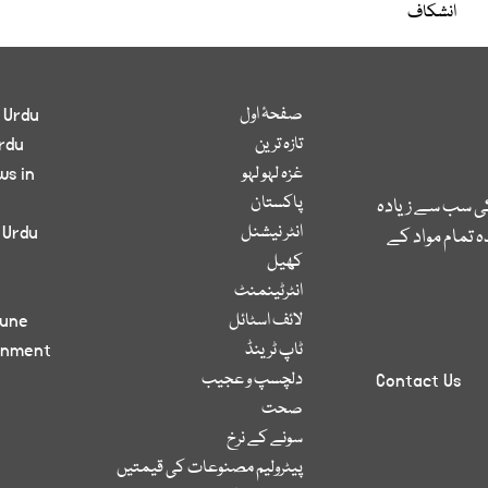
انشکاف
صفحۂ اول
 Urdu
تازہ ترین
rdu
غزہ لہو لہو
ws in
پاکستان
کی سب سے زیادہ
انٹر نیشنل
 Urdu
 تمام مواد کے
کھیل
انٹرٹینمنٹ
لائف اسٹائل
bune
ٹاپ ٹرینڈ
inment
دلچسپ و عجیب
Contact Us
صحت
سونے کے نرخ
پیٹرولیم مصنوعات کی قیمتیں