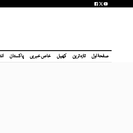
صفحۂ اول
تازہ ترین
کھیل
خاص خبریں
پاکستان
انٹ