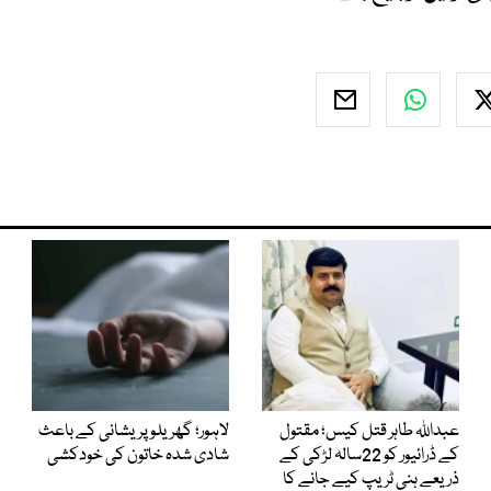
عبداللہ طاہر قتل کیس؛ مقتول
لاہور؛ گھریلو پریشانی کے باعث
کے ڈرائیور کو 22سالہ لڑکی کے
شادی شدہ خاتون کی خودکشی
ذریعے ہنی ٹریپ کیے جانے کا