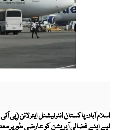
پاکستان انٹرنیشنل ایئرلائن (​پی آئ
اسلام آباد:
لیے اپنے فضائی آپریشن کو عارضی طور پر معط