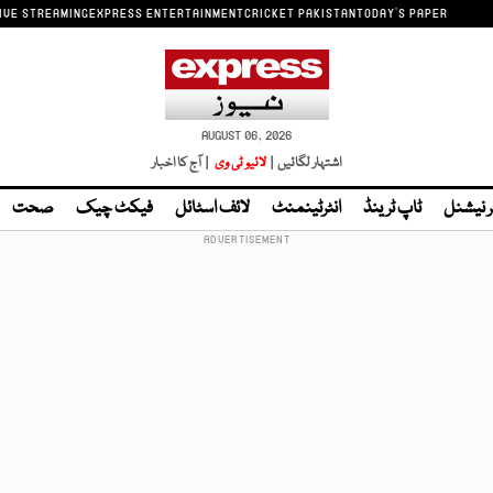
IVE STREAMING
EXPRESS ENTERTAINMENT
CRICKET PAKISTAN
TODAY'S PAPER
AUGUST 06, 2026
اشتہار لگائیں |
لائیو ٹی وی
| آج کا اخبار
ر نیشنل
ٹاپ ٹرینڈ
انٹرٹینمنٹ
لائف اسٹائل
فیکٹ چیک
صحت