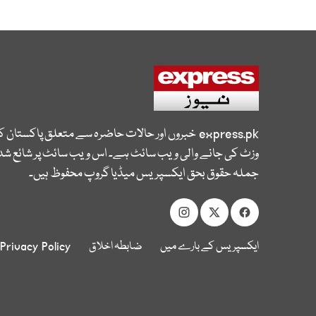
express.pk
خبروں اور حالات حاضرہ سے متعلق پاکستان 
وزٹ کی جانے والی ویب سائٹ ہے۔ اس ویب سائٹ پر شائع شدہ
جملہ حقوق بحق ایکسپریس میڈیا گروپ محفوظ ہیں۔
ایکسپریس کے بارے میں
ضابطہ اخلاق
Privacy Policy