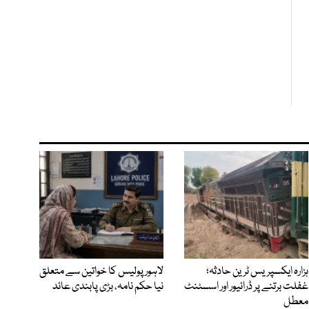
ہزارہ ایکسپریس ٹرین حادثہ؛
لاہور پولیس کا خواتین سے متعلق
غفلت برتنے پر ڈرائیور اور اسسٹنٹ
نیا حکم نامہ، بڑی پابندی عائد
معطل