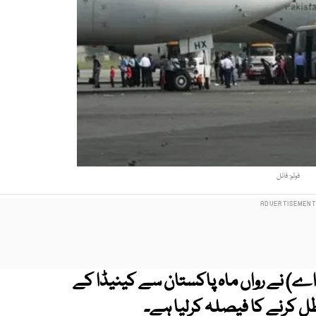
فوٹو: فائل
ی اے) نے رواں ماہ پاکستان سے کینیڈا کے
ل کرنے کا فیصلہ کرلیا ہے۔