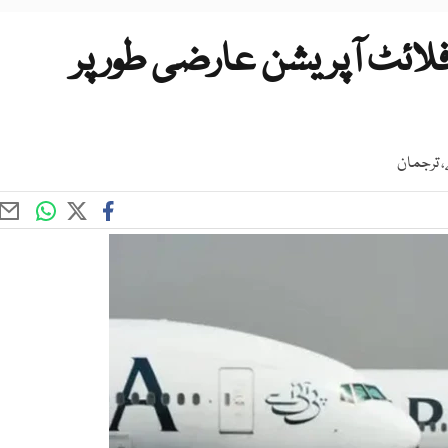
فلائٹ آپریشن عارضی طور پر
، ترجمان