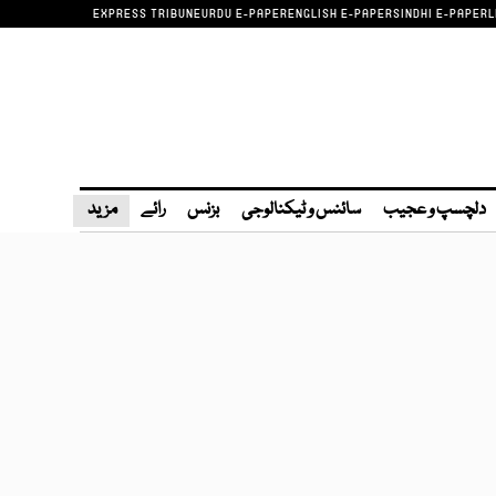
EXPRESS TRIBUNE
URDU E-PAPER
ENGLISH E-PAPER
SINDHI E-PAPER
L
دلچسپ و عجیب
سائنس و ٹیکنالوجی
بزنس
رائے
مزید