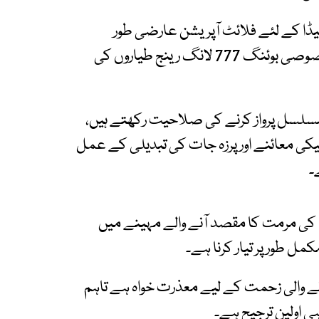
نیڈا کے لئے فلائٹ آپریشن عارضی طور
پرمعطل کرنے کا اقدام بحر الکاہل کو پار کرنے والے خصوصی بوئنگ 777 لانگ رینج طیاروں کی
 کہ یہ طیارے بغیر رکے 17 گھنٹے مسلسل پرواز کرنے کی صلاحیت رکھتے ہیں، ​
یکی معائنے اور پرزہ جات کی تبدیلی کے عمل
 کی مرمت کا مقصد آنے والے مہینے میں
ل طور پر تیار کرنا ہے۔
ہونے والی زحمت کے لیے معذرت خواہ ہے تاہم
 اولین ترجیح ہے۔