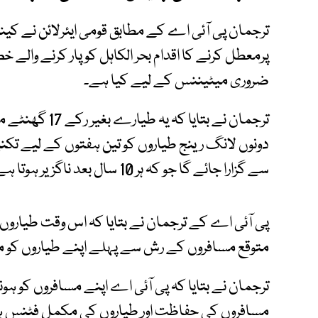
ترجمان پی آئی اے کے مطابق قومی ایئرلائن نے کی
ضروری میٹیننس کے لیے کیا ہے۔
ترجمان نے بتایا
دونوں لانگ رینج طیاروں کو تین ہفتوں کے لیے تکن
سے گزارا جائے گا جو کہ ہر 10 سال بعد ناگزیر ہوتا ہے۔
پی آئی اے کے ترجمان نے بتایا کہ اس وقت طیاروں
متوقع مسافروں کے رش سے پہلے اپنے طیاروں کو مکم
ترجمان نے بتایا کہ ​پی آئی اے اپنے مسافروں کو 
مسافروں کی حفاظت اور طیاروں کی مکمل فٹنس ہی