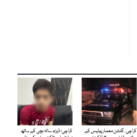
کراچی، گلشن معمار پولیس کے
کراچی؛ ڈیڑھ سالہ بچی کے ساتھ