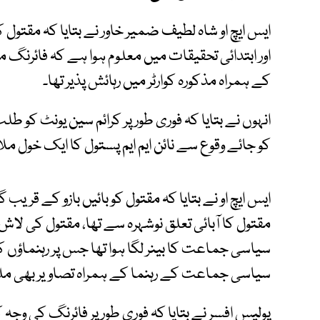
اور ابتدائی تحقیقات میں معلوم ہوا ہے کہ فائرن
کے ہمراہ مذکورہ کوارٹر میں رہائش پذیر تھا۔
انہوں نے بتایا کہ فوری طور پر کرائم سین یونٹ کو 
کو جائے وقوع سے نائن ایم ایم پستول کا ایک خول مل
ایس ایچ او نے بتایا کہ مقتول کو بائیں بازو کے قریب
مقتول کا آبائی تعلق نوشہرہ سے تھا، مقتول کی لا
سیاسی جماعت کا بینر لگا ہوا تھا جس پر رہنماؤں 
سیاسی جماعت کے رہنما کے ہمراہ تصاویر بھی مل
پولیس افسر نے بتایا کہ فوری طور پر فائرنگ کی وجہ