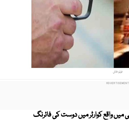
فوٹو: فائل
ہ لطیف ٹاؤن کے علاقے سیکٹر 20 بی میں واقع کوارٹر میں دوست کی فائرنگ