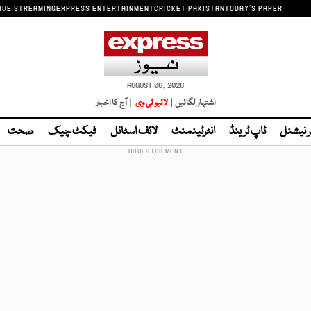
IVE STREAMING
EXPRESS ENTERTAINMENT
CRICKET PAKISTAN
TODAY'S PAPER
AUGUST 06, 2026
اشتہار لگائیں |
لائیو ٹی وی
| آج کا اخبار
ر نیشنل
ٹاپ ٹرینڈ
انٹرٹینمنٹ
لائف اسٹائل
فیکٹ چیک
صحت