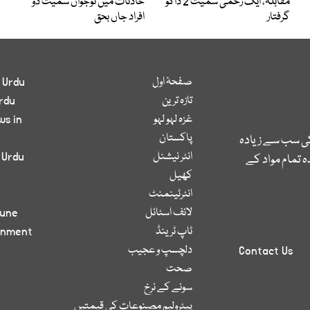
مقابلہ، ایک زخمی سمیت 2 ڈاکو
حادثات میں نوجوان سمیت دو
گرفتار
افراد جاں بحق
صفحۂ اول
 Urdu
تازہ ترین
rdu
غزہ لہو لہو
ws in
پاکستان
کی سب سے زیادہ
انٹر نیشنل
 Urdu
 تمام مواد کے
کھیل
انٹرٹینمنٹ
لائف اسٹائل
bune
ٹاپ ٹرینڈ
inment
دلچسپ و عجیب
Contact Us
صحت
سونے کے نرخ
پیٹرولیم مصنوعات کی قیمتیں