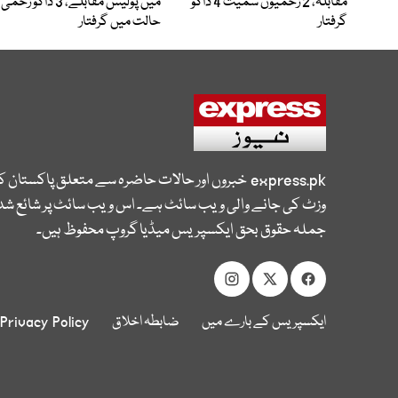
مقابلہ، 2 زخمیوں سمیت 4 ڈاکو
میں پولیس مقابلے، 3 ڈاکو زخمی
گرفتار
حالت میں گرفتار
express.pk
خبروں اور حالات حاضرہ سے متعلق پاکستان 
وزٹ کی جانے والی ویب سائٹ ہے۔ اس ویب سائٹ پر شائع شدہ
جملہ حقوق بحق ایکسپریس میڈیا گروپ محفوظ ہیں۔
ایکسپریس کے بارے میں
ضابطہ اخلاق
Privacy Policy