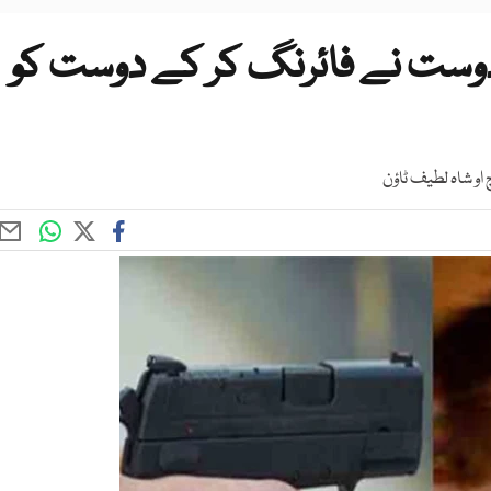
دوست نے فائرنگ کر کے دوست کو
 او شاہ لطیف ٹاؤن