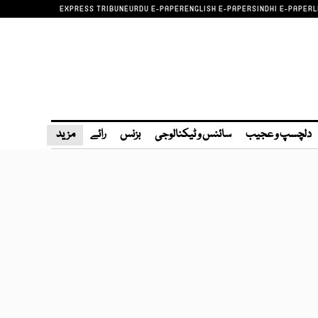
EXPRESS TRIBUNE
URDU E-PAPER
ENGLISH E-PAPER
SINDHI E-PAPER
L
دلچسپ و عجیب
سائنس و ٹیکنالوجی
بزنس
رائے
مزید