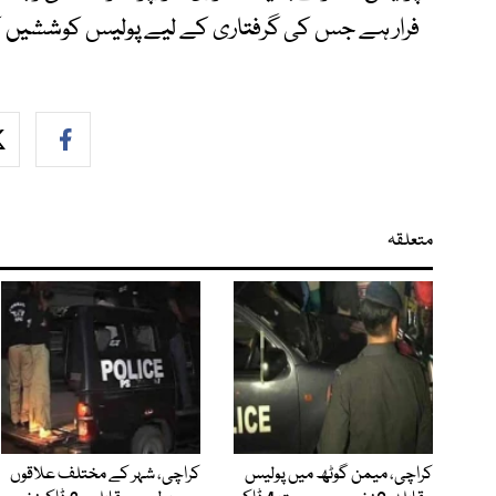
فرار ہے جس کی گرفتاری کے لیے پولیس کوششیں ک
متعلقہ
کراچی، میمن گوٹھ میں پولیس
کراچی، شہر کے مختلف علاقوں