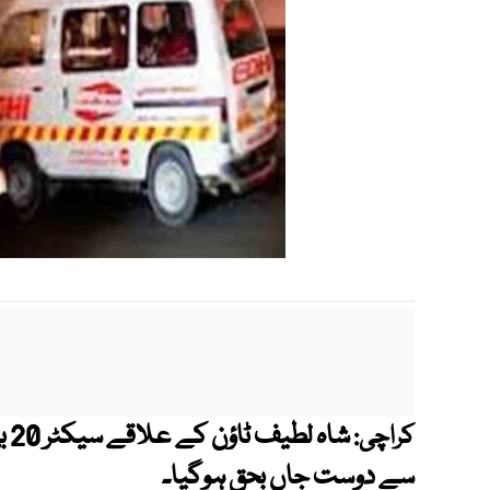
شا
کراچی:
سے دوست جاں بحق ہوگیا۔