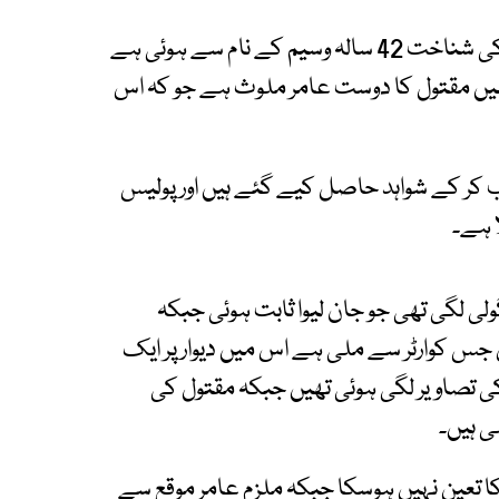
ایس ایچ او شاہ لطیف ضمیر خاور نے بتایا کہ مقتول کی شناخت 42 سالہ وسیم کے نام سے ہوئی ہے
گ میں مقتول کا دوست عامر ملوث ہے جو کہ اس
طلب کر کے شواہد حاصل کیے گئے ہیں اور پولیس
ا ہے۔
 گولی لگی تھی جو جان لیوا ثابت ہوئی جبکہ
ش جس کوارٹر سے ملی ہے اس میں دیوار پر ایک
کی تصاویر لگی ہوئی تھیں جبکہ مقتول کی
ی ہیں۔
 کا تعین نہیں ہوسکا جبکہ ملزم عامر موقع سے