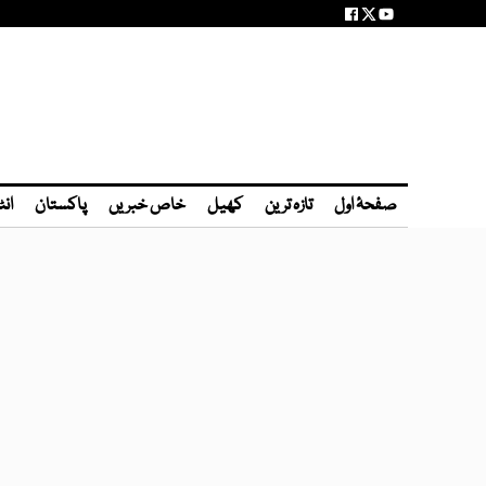
صفحۂ اول
تازہ ترین
کھیل
خاص خبریں
پاکستان
انٹ