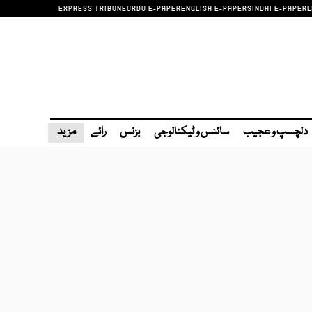
EXPRESS TRIBUNE
URDU E-PAPER
ENGLISH E-PAPER
SINDHI E-PAPER
L
دلچسپ و عجیب
سائنس و ٹیکنالوجی
بزنس
رائے
مزید