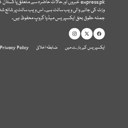
express.pk
خبروں اور حالات حاضرہ سے متعلق پاکستان 
وزٹ کی جانے والی ویب سائٹ ہے۔ اس ویب سائٹ پر شائع شدہ
جملہ حقوق بحق ایکسپریس میڈیا گروپ محفوظ ہیں۔
ایکسپریس کے بارے میں
ضابطہ اخلاق
Privacy Policy