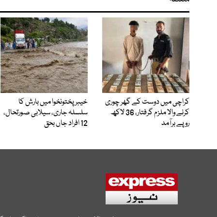
متعلقہ
کراچی میں دوست کے گھر چوری
خیبرپختونخوا میں بارش کا
کرنے والا ملزم گرفتار، 36 لاکھ
سلسلہ جاری، سیلابی صورتحال،
روپے برآمد
12 افراد جاں بحق