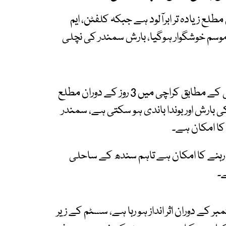
 زیادہ تر ابرآلود ہے جبکہ کلفٹن، ایم
ے موسم خوشگوار ہوگیا، بارش سمندر کی نچلی
محکمہ موسمیات کی ارلی وارننگ سینٹر پیش گوئی کے مطابق کراچی میں 3 روز کے دوران مطلع
ی بارش اور بوندا باندی ہو سکتی ہے، سمندر
کا امکان ہے۔
رہنے کا امکان ہے تاہم سندھ کے ساحلی
ے۔
ن پر ایک نیا مون سون سلسلہ 16 سے 19 ستمبر کے دوران اثر انداز ہو رہا ہے، سسٹم کے زیر