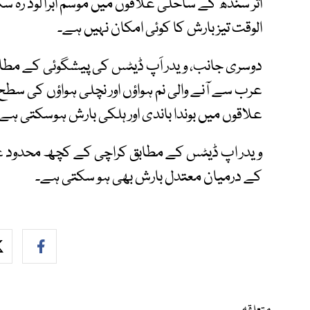
اثر سندھ کے ساحلی علاقوں میں موسم ابرآلود رہ 
الوقت تیز بارش کا کوئی امکان نہیں ہے۔
عرب سے آنے والی نم ہواؤں اور نچلی ہواؤں کی سطح 
علاقوں میں بوندا باندی اور ہلکی بارش ہوسکتی ہے
کے درمیان معتدل بارش بھی ہو سکتی ہے۔