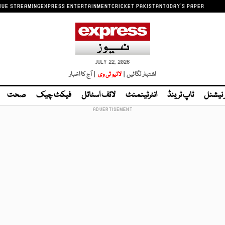
IVE STREAMING
EXPRESS ENTERTAINMENT
CRICKET PAKISTAN
TODAY'S PAPER
JULY 22, 2026
اشتہار لگائیں |
لائیو ٹی وی
| آج کا اخبار
ر نیشنل
ٹاپ ٹرینڈ
انٹرٹینمنٹ
لائف اسٹائل
فیکٹ چیک
صحت