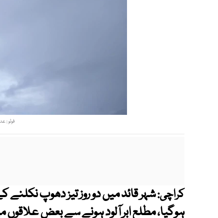
فوٹو : 
شہر قائد میں دو روز تیز دھوپ نکلنے ک
کراچی:
ہوگیا، مطلع ابر آلود ہونے سے بعض علاقوں می