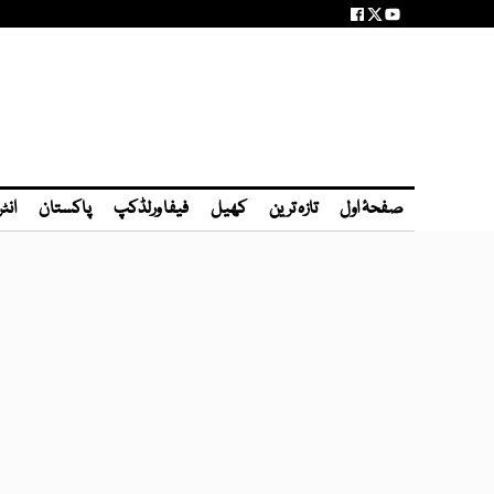
صفحۂ اول
تازہ ترین
کھیل
فیفا ورلڈکپ
پاکستان
انٹ