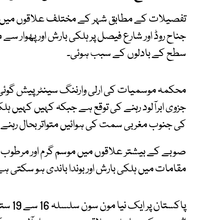
تفصیلات کے مطابق شہر کے مختلف علاقوں میں مطلع
جناح روڈ اور شارع فیصل پر ہلکی بارش اور پھوار س
سطح کے بادلوں کے سبب ہوئی۔
جزوی ابرآلود رہنے کی توقع ہے جبکہ کہیں کہیں ہلک
کی جنوب مغربی سمت کی ہوائیں متواتر بحال رہنے 
صوبے کے بیشتر علاقوں میں موسم گرم اور مرطوب 
مقامات میں ہلکی بارش اور بوندا باندی ہو سکتی ہ
پاکستا