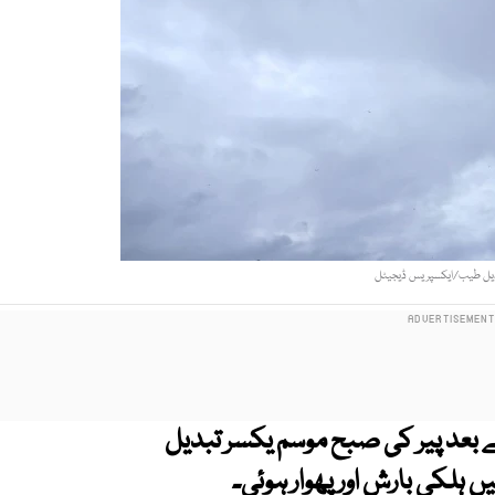
عدیل طیب/ایکسپریس ڈیجیٹل
ے بعد پیر کی صبح موسم یکسر تبدیل
ں ہلکی بارش اور پھوار ہوئی۔