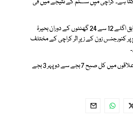
سکتا ہے۔ کراچی میِں سسٹم کے نتیجے میں فی
دوسری جانب، ویدر اَپ ڈیٹس کی پیشگوئی کے مطابق اگلے 12 سے 24 گھنٹوں کے دوران بحیرۂ
پر کنورجنس زون کے زیرِ اثر کراچی کے مختلف
۔
ویدر اپ ڈیٹس کے مطابق کراچی کے کچھ محدود علاقوں میں کل صبح 7 بجے سے دوپہر 3 بجے