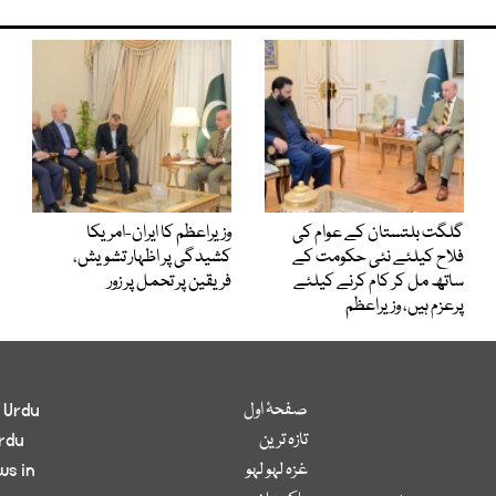
گلگت بلتستان کے عوام کی
وزیراعظم کا ایران-امریکا
فلاح کیلئے نئی حکومت کے
کشیدگی پر اظہار تشویش،
ساتھ مل کر کام کرنے کیلئے
فریقین پر تحمل پر زور
پرعزم ہیں، وزیراعظم
صفحۂ اول
 Urdu
تازہ ترین
rdu
غزہ لہو لہو
ws in