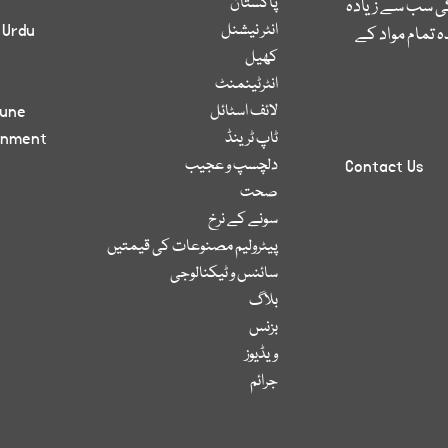
پاکستان
کی سب سے زیادہ
انٹر نیشنل
 Urdu
 تمام مواد کے
کھیل
انٹرٹینمنٹ
لائف اسٹائل
bune
ٹاپ ٹرینڈ
inment
دلچسپ و عجیب
Contact Us
صحت
سونے کے نرخ
پیٹرولیم مصنوعات کی قیمتیں
سائنس و ٹیکنالوجی
بلاگ
بزنس
ویڈیوز
جرائم