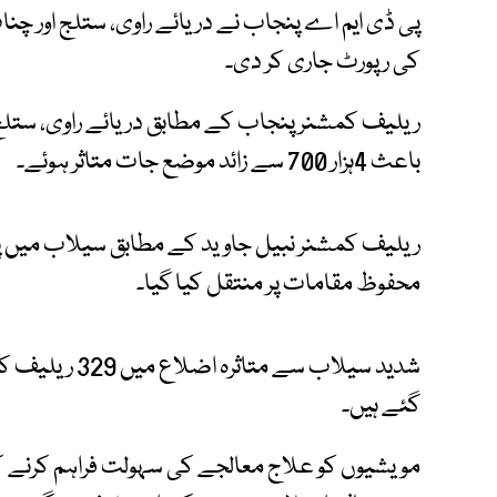
پی ڈی ایم اے پنجاب نے دریائے راوی، ستلج اور چ
کی رپورٹ جاری کر دی۔
ریلیف کمشنر پنجاب کے مطابق دریائے راوی، ستلج
باعث 4ہزار 700 سے زائد موضع جات متاثر ہوئے۔
محفوظ مقامات پر منتقل کیا گیا۔
گئے ہیں۔