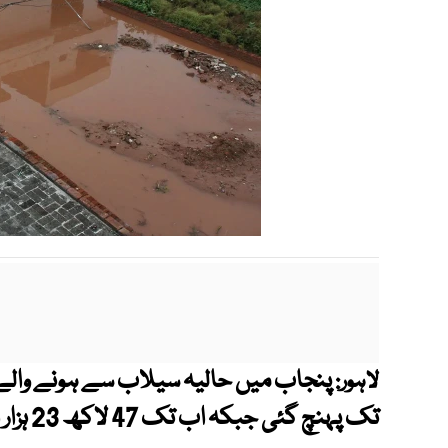
لاہور:
تک پہنچ گئی جبکہ اب تک 47 لاکھ 23 ہزار افراد متاثر ہو چکے ہیں۔