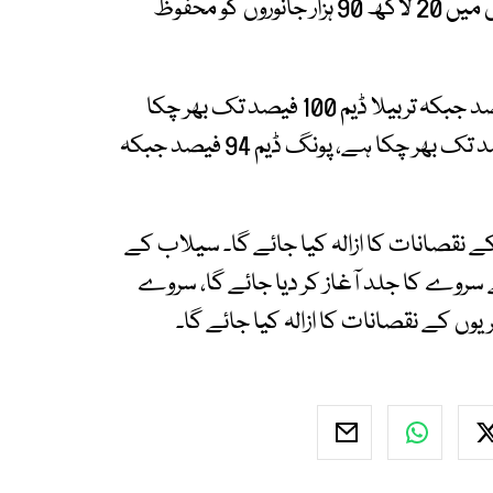
ہیں۔ متاثرہ اضلاع میں ریسکیو اور ریلیف سرگرمیوں میں 20 لاکھ 90 ہزار جانوروں کو محفوظ
ریلیف کمشنر پنجاب کے مطابق منگلا ڈیم 95 فیصد جبکہ تربیلا ڈیم 100 فیصد تک بھر چکا
ہے۔ دریائے ستلج پر موجود انڈین بھاکڑا ڈیم 88 فیصد تک بھر چکا ہے، پونگ ڈیم 94 فیصد جبکہ
ے نقصانات کا ازالہ کیا جائے گا۔ سیلاب کے
 سروے کا جلد آغاز کر دیا جائے گا، سروے
ں کے نقصانات کا ازالہ کیا جائے گا۔