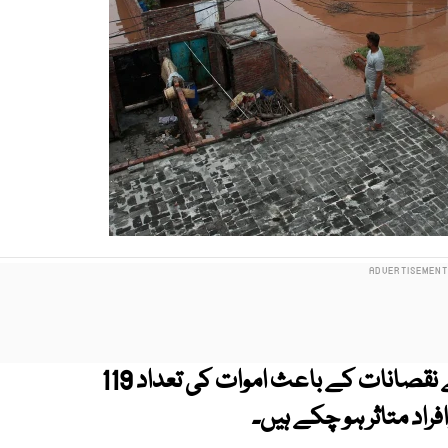
پنجاب میں حالیہ سیلاب سے ہونے والے نقصانات کے باعث اموات کی تعداد 119