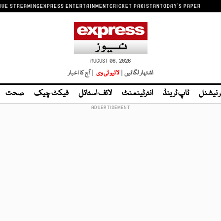
IVE STREAMING
EXPRESS ENTERTAINMENT
CRICKET PAKISTAN
TODAY'S PAPER
AUGUST 06, 2026
اشتہار لگائیں |
لائیو ٹی وی
| آج کا اخبار
ر نیشنل
ٹاپ ٹرینڈ
انٹرٹینمنٹ
لائف اسٹائل
فیکٹ چیک
صحت