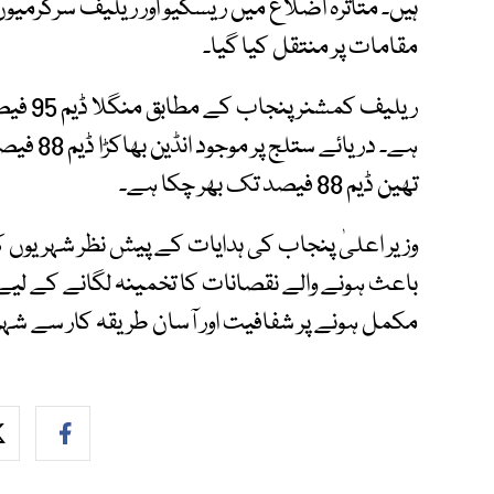
مقامات پر منتقل کیا گیا۔
تھین ڈیم 88 فیصد تک بھر چکا ہے۔
وزیر اعلیٰ پنجاب کی ہدایات کے پیش نظر شہریوں ک
باعث ہونے والے نقصانات کا تخمینہ لگانے کے لیے
مکمل ہونے پر شفافیت اور آسان طریقہ کار سے شہریو