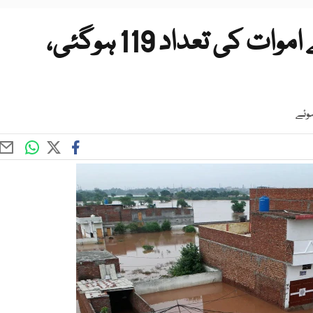
پنجاب سیلاب؛ نقصانات سے اموات کی تعداد 119 ہوگئی،