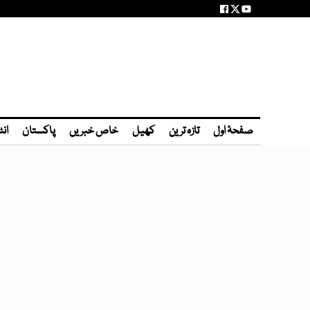
صفحۂ اول
تازہ ترین
کھیل
خاص خبریں
پاکستان
انٹ