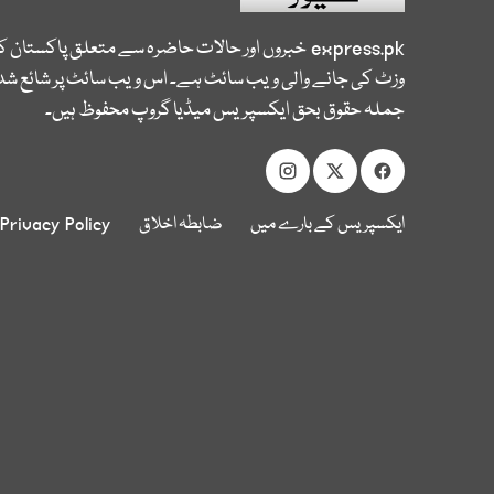
express.pk
خبروں اور حالات حاضرہ سے متعلق پاکستان 
وزٹ کی جانے والی ویب سائٹ ہے۔ اس ویب سائٹ پر شائع شدہ
جملہ حقوق بحق ایکسپریس میڈیا گروپ محفوظ ہیں۔
ایکسپریس کے بارے میں
ضابطہ اخلاق
Privacy Policy