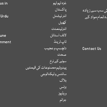
غزہ لہو لہو
ws in
پاکستان
کی سب سے زیادہ
انٹر نیشنل
 Urdu
 تمام مواد کے
کھیل
انٹرٹینمنٹ
لائف اسٹائل
bune
ٹاپ ٹرینڈ
inment
دلچسپ و عجیب
Contact Us
صحت
سونے کے نرخ
پیٹرولیم مصنوعات کی قیمتیں
سائنس و ٹیکنالوجی
بلاگ
بزنس
ویڈیوز
جرائم