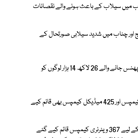
ناب میں سیلاب کے باعث ہونے والے نقصانات
 اور چناب میں شدید سیلابی صورتحال کے
ریلیف کمشنر نبیل جاوید کے مطابق سیلاب میں پھنس جانے والے 26 لاکھ 14 ہزار لوگوں کو
شدید سیلاب سے متاثرہ اضلاع میں 329 ریلیف کیمپس اور 425 میڈیکل کیمپس بھی قائم کیے
مویشیوں کو علاج معالجے کی سہولت فراہم کرنے کے لیے 367 ویٹرنری کیمپس قائم کیے گئے