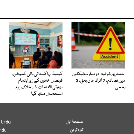
احمد پور شرقیہ، دو موٹر سائیکلوں
کینیڈا، پاکستانی ہائی کمیشن،
میں تصادم، 2 افراد جاں بحق، 3
قونصل خانوں کے زیر اہتمام
زخمی
بھارتی اقدامات کے خلاف یوم
استحصال منایا گیا
صفحۂ اول
 Urdu
تازہ ترین
rdu