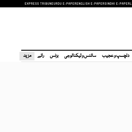
EXPRESS TRIBUNE
URDU E-PAPER
ENGLISH E-PAPER
SINDHI E-PAPER
L
دلچسپ و عجیب
سائنس و ٹیکنالوجی
بزنس
رائے
مزید