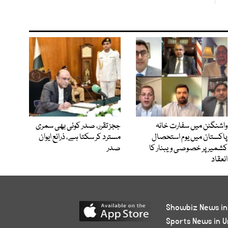
واشنگٹن میں سفارت خانہ
ججز تقرر، صدر کوئی بھی سمری
پاکستان میں یوم استحصال
مسترد کر سکتا ہے، ذرائع ایوان
کشمیر پر خصوصی ویبنار کا
صدر
انعقاد
Showbiz News in
Sports News in U