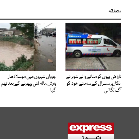
متعلقہ
ناراض بیوی کو منانے والے شوہر نے
جڑواں شہروں میں موسلادھار
انکار پر سسرال کے سامنے خود کو
بارش، نالہ لئی بپھرنے کے بعد تھم
آگ لگا لی
گیا